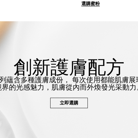
選購蜜粉
創新護膚配方
列蘊含多種護膚成份，
每次使用都能肌膚展
境界的光感魅力，
肌膚從內而外煥發光采動力
立即選購