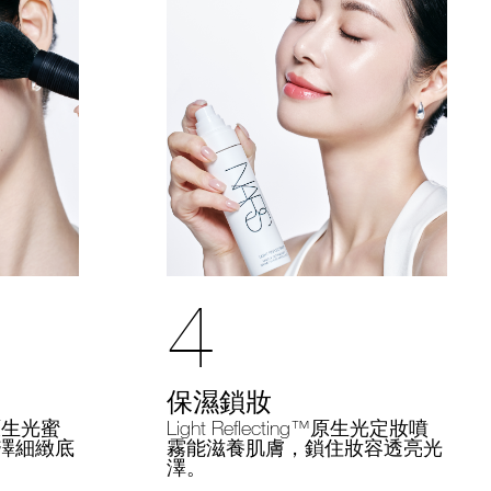
4
保濕鎖妝
Light Reflecting™原生光定妝噴
g™原生光蜜
霧能滋養肌膚，鎖住妝容透亮光
澤細緻底
澤。