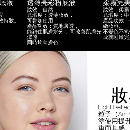
底液
透薄亮彩粉底液
柔霧完
妝效：自然
妝效：柔霧
瑕
遮瑕度：透薄妝效，
遮瑕度：中
效持妝。
可疊加使用
產品功效：
產品功效：質地薄透，
緻妝容。
能鎖住肌膚水分， 可改善肌膚光
不變色不氧
澤感，
成就啞緻完
同時均勻膚色。
妝
Light 
粒子（Amin
塗使用提
重面具感