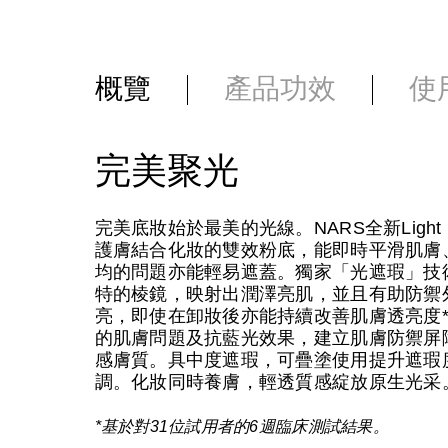
概覽
產品功效
使
完美聚光
完美底妝始於最美的光線。NARS全新Light 
護膚結合化妝的雙效粉底，能即時平滑肌膚
均的問題亦能輕易遮蓋。獨家「光遮瑕」技
特的棱鏡，映射出潤澤亮肌，並且有助防禦
亮，即使在卸妝後亦能持續改善肌膚透亮度
的肌膚問題及抗藍光效果，建立肌膚防禦屏
感膚質。具中度遮瑕，可疊塗使用提升遮瑕
調。化妝同時養膚，輕透質感綻放原生光采
*基於對31位試用者的6週臨床測試結果。