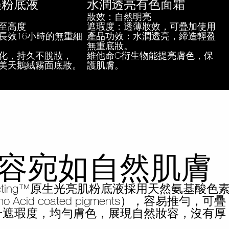
美粉底液
水潤透亮有色面霜
妝效：自然明亮
至高度
遮瑕度：透薄妝效，可疊加使用
長效16小時的無重細
產品功效：水潤透亮，締造輕盈
無重底妝。
化，持久不脫妝，
維他命C衍生物能提亮膚色，保
美天鵝絨霧面底妝。
護肌膚。
容宛如自然肌膚
Reflecting™原生光亮肌粉底液採用天然氨基酸色
o Acid coated pigments），容易推勻，可疊
升遮瑕度，均勻膚色，展現自然妝容，沒有厚
。