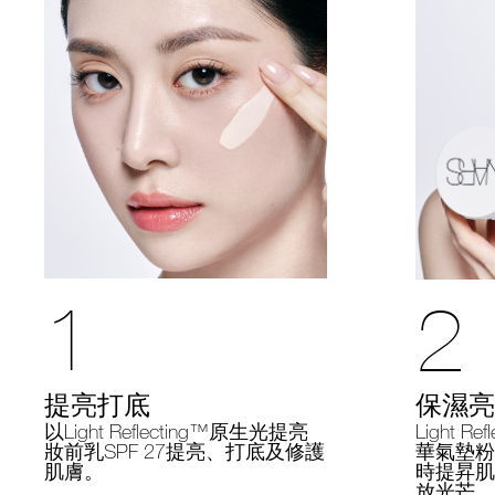
1
2
提亮打底
保濕亮
以Light Reflecting™原生光提亮
Light R
妝前乳SPF 27提亮、打底及修護
華氣墊粉底
肌膚。
時提昇肌
放光芒。