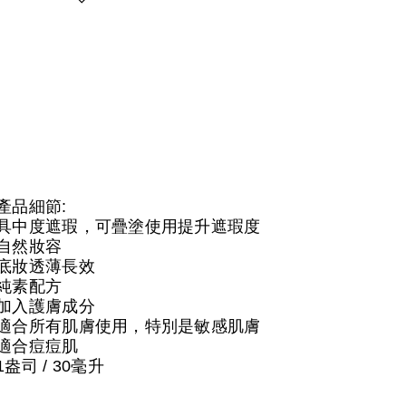
產品細節:
具中度遮瑕，可疊塗使用提升遮瑕度
自然妝容
底妝透薄長效
純素配方
加入護膚成分
適合所有肌膚使用，特別是敏感肌膚
適合痘痘肌
1盎司 / 30毫升