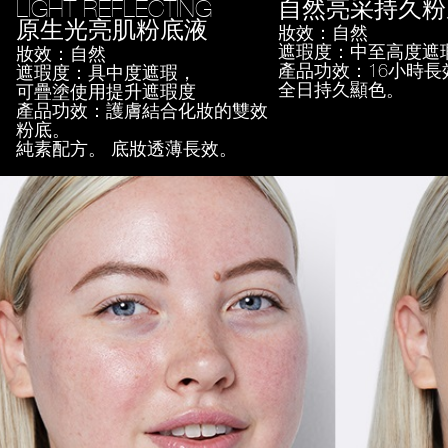
LIGHT REFLECTING
自然亮采持久粉
原生光亮肌粉底液
妝效：自然
遮瑕度：中至高度遮
妝效：自然
產品功效：16小時長
遮瑕度：具中度遮瑕，
全日持久顯色。
可疊塗使用提升遮瑕度
產品功效：護膚結合化妝的雙效
粉底。
純素配方。 底妝透薄長效。