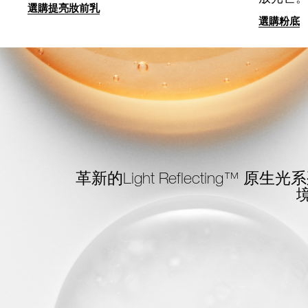
選購提亮妝前乳
選購粉底
革新的Light Reflecting™
原生光系