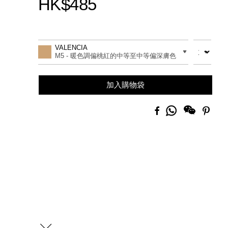
HK$485
Promotions
Add
Product
to
Actions
數量
差別
VALENCIA
cart
M5 - 暖色調偏桃紅的中等至中等偏深膚色
options
加入購物袋
分
Facebook
Pinte
享
到
Whatsapp