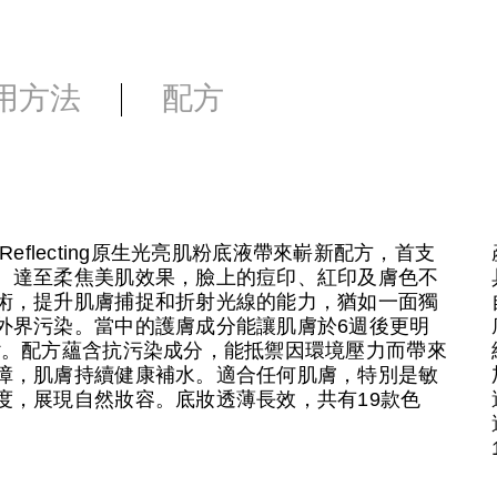
用方法
配方
Reflecting原生光亮肌粉底液帶來嶄新配方，首支
、達至柔焦美肌效果，臉上的痘印、紅印及膚色不
術，提升肌膚捕捉和折射光線的能力，猶如一面獨
外界污染。當中的護膚成分能讓肌膚於6週後更明
*。配方蘊含抗污染成分，能抵禦因環境壓力而帶來
障，肌膚持續健康補水。適合任何肌膚，特別是敏
度，展現自然妝容。底妝透薄長效，共有19款色
。