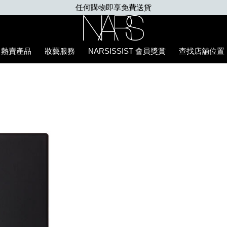
凡購買Insatiable炫彩緞光胭脂液，即享迷你手指粉撲。無須優惠碼
Nars
熱賣產品
妝藝服務
NARSISSIST 會員獎賞
查找店舖位置
E7%B2%89%E5%BA%95%E6%B6%B2/0194251070681_hk.htm