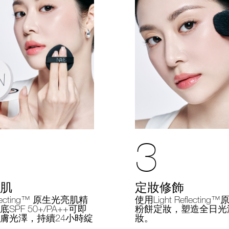
3
定妝修飾
肌
使用Light Reflectin
eflecting™ 原生光亮肌精
粉餅定妝，塑造全日光
SPF 50+/PA++可即
妝。
膚光澤，持續24小時綻