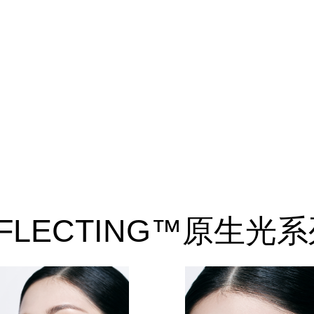
REFLECTING™原生