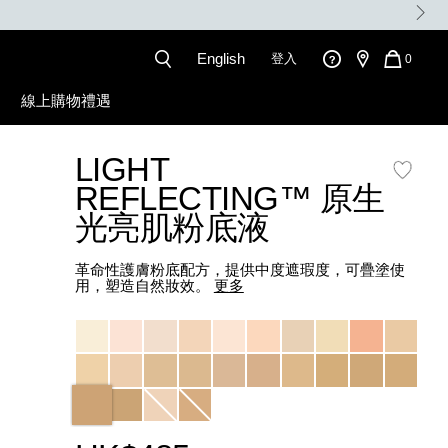
。
English
登入
QUANT
0
OF
ITEMS
線上購物禮遇
IN
CART
IS
LIGHT
l
REFLECTING™ 原生
光亮肌粉底液
革命性護膚粉底配方，提供中度遮瑕度，可疊塗使
用，塑造自然妝效。
更多
Variations