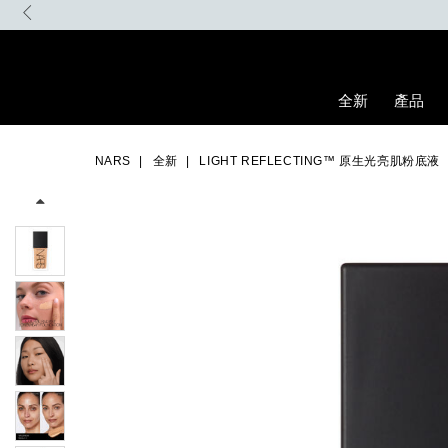
Skip
to
main
content
全新
產品
Details
/zh/light-
Item
Image
reflecting%E2%84%A2-
No.
NARS
全新
LIGHT REFLECTING™ 原生光亮肌粉底液
%E5%8E%9F%E7%94%9F%E5%85%89%E4%BA%AE%E8%82%8C%
0194251070681_hk