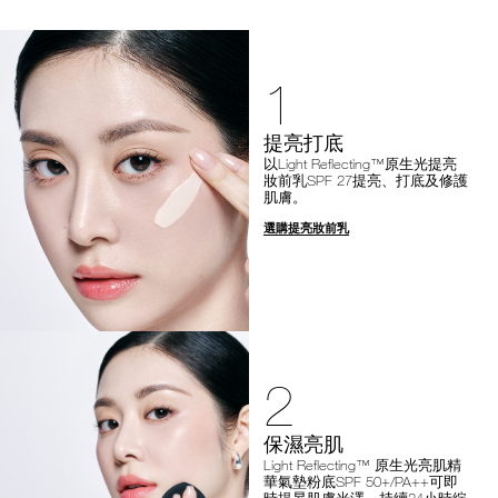
1
提亮打底
以Light Reflecting™原生光提亮
妝前乳SPF 27提亮、打底及修護
肌膚。
選購提亮妝前乳
2
保濕亮肌
Light Reflecting™ 原生光亮肌精
華氣墊粉底SPF 50+/PA++可即
時提昇肌膚光澤，持續24小時綻