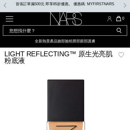
Skip
任何購物即享免費送貨
to
main
content
全新
產品
熱賣產品
選單"
QUA
0
OF
SEARCH
Nars
ITE
彩妝組合及禮品
全新
粉底
LIGHT REFLECTING™ 原生光
CATALOG
IN
亮肌卸妝油
CAR
全新
熱賣產品
臉部
臉頰
唇部
眼部
護膚
遮瑕膏
化妝掃及工具
IS
全新色調
LIGHT REFLECTING™ 原
LIGHT REFLECTING™ 原生光亮肌
胭脂
生光幻彩蜜粉餅
粉底液
臉部
唇膏
全新
INSATIABLE炫彩緞光胭脂液
mage
臉頰
定妝蜜粉
全新色調
AFTERGLOW 悅光唇彩​
瀏覽全部
全新
LIGHT REFLECTING™ 原生光
唇部
亮肌系列
線上購物禮遇
眼部
電子禮品卡
護膚