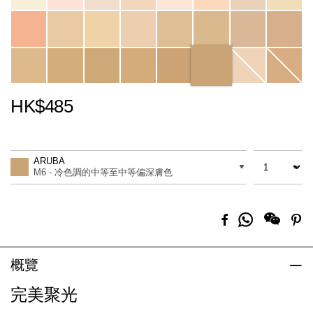
HK$485
Promotions
Add
Product
to
Actions
數量
差別
cart
ARUBA
options
M6 - 冷色調的中等至中等偏深膚色
分
Facebook
Pi
享
到
Whatsapp
概覽
完美聚光