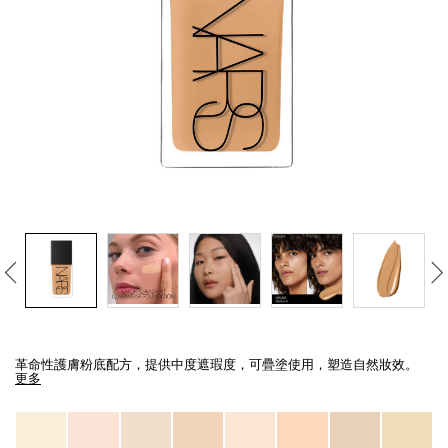
線上虛擬試妝
官網限定​
瀏覽全部
熱賣產品
全新
LIGHT REFLECTING™ 原生光
亮肌卸妝油
Details
/zh/light-
Item
reflecting%E2%84%A2-
No.
革命性護膚粉底配方，提供中度遮瑕度，可疊塗使用，塑造自然妝效。
%E5%8E%9F%E7%94%9F%E5%85%89%E4%BA%AE%E8%82%8C%E7%B2%
0194251070704_hk
更多
Variations