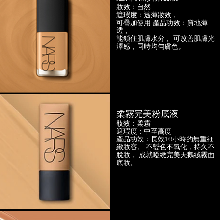
妝效：自然
遮瑕度：透薄妝效，
可疊加使用
產品功效：質地薄
透，
能鎖住肌膚水分， 可改善肌膚光
澤感，
同時均勻膚色。
柔霧完美粉底液
妝效：柔霧
遮瑕度：中至高度
產品功效：長效16小時的無重細
緻妝容。
不變色不氧化，持久不
脫妝，
成就啞緻完美天鵝絨霧面
底妝。