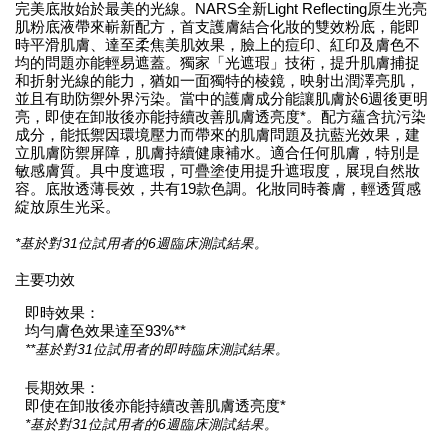
完美底妝始於最美的光線。NARS全新Light Reflecting原生光亮
肌粉底液帶來嶄新配方，首支護膚結合化妝的雙效粉底，能即
時平滑肌膚、達至柔焦美肌效果，臉上的痘印、紅印及膚色不
均的問題亦能輕易遮蓋。獨家「光遮瑕」技術，提升肌膚捕捉
和折射光線的能力，猶如一面獨特的棱鏡，映射出潤澤亮肌，
並且有助防禦外界污染。當中的護膚成分能讓肌膚於6週後更明
亮，即使在卸妝後亦能持續改善肌膚透亮度*。配方蘊含抗污染
成分，能抵禦因環境壓力而帶來的肌膚問題及抗藍光效果，建
立肌膚防禦屏障，肌膚持續健康補水。適合任何肌膚，特別是
敏感膚質。具中度遮瑕，可疊塗使用提升遮瑕度，展現自然妝
容。底妝透薄長效，共有19款色調。化妝同時養膚，輕透質感
綻放原生光采。
*基於對31位試用者的6週臨床測試結果。
主要功效
即時效果：
均勻膚色效果達至93%**
**基於對31位試用者的即時臨床測試結果。
長期效果：
即使在卸妝後亦能持續改善肌膚透亮度*
*基於對31位試用者的6週臨床測試結果。