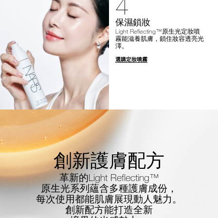
4
保濕鎖妝
Light Reflecting™原生光定妝噴
霧能滋養肌膚，鎖住妝容透亮光
澤。
選購定妝噴霧
創新護膚配方
革新的Light Reflecting™
原生光系列蘊含多種護膚成份，
每次使用都能肌膚展現動人魅力。
創新配方能打造全新