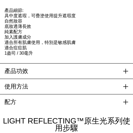
產品細節:
具中度遮瑕，可疊塗使用提升遮瑕度
自然妝容
底妝透薄長效
純素配方
加入護膚成分
適合所有肌膚使用，特別是敏感肌膚
適合痘痘肌
1盎司 / 30毫升
產品功效
使用方法
配方
LIGHT REFLECTING™原生光系列使
用步驟