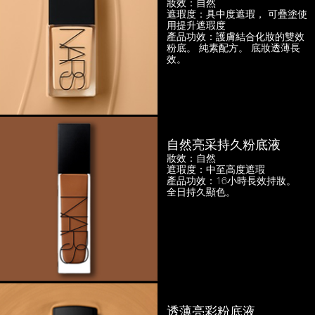
妝效：自然
遮瑕度：具中度遮瑕，
可疊塗使
用提升遮瑕度
產品功效：護膚結合化妝的雙效
粉底。
純素配方。 底妝透薄長
效。
自然亮采持久粉底液
妝效：自然
遮瑕度：中至高度遮瑕
產品功效：16小時長效持妝。
全日持久顯色。
透薄亮彩粉底液