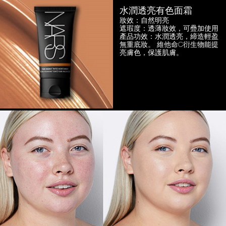
水潤透亮有色面霜
妝效：自然明亮
遮瑕度：透薄妝效，可疊加使用
產品功效：水潤透亮，締造輕盈
無重底妝。
維他命C衍生物能提
亮膚色，保護肌膚。