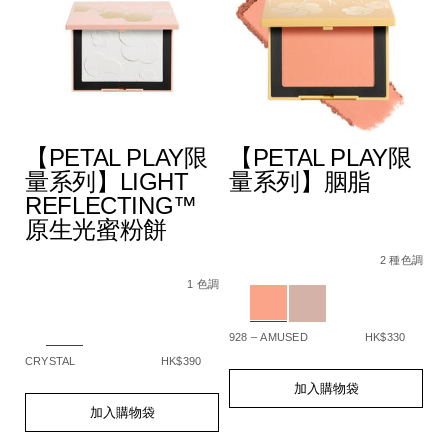
F
【PETAL PLAY限
【PETAL PLAY限
量系列】LIGHT
量系列】胭脂
REFLECTING™
原生光蜜粉餅
%B0%B4%E5%85%89%E6%B0%A3%E5%A2%8A%E7%B2%89%
Details
Item
/zh/%E3%80%90p
De
It
5%BD%A9%E5%A6%9D%E6%A3%92%E7%B5%84%E5%90%88/
pa%2B%2B%2B/0194251006512_hk.html
No.
play%E9%99%9
N
色調
2 種色調
Details
Item
/zh/%E3%80%90petal-
194251159331_hk
1
No.
play%E9%99%90%E9%87%8F%E7%B3%BB%
Variations
Va
1 色調
194251159348_hk
reflecting%E2%84%A2%E5%8E%9F%E7%
Variations
928 – AMUSED
HK$330
SP
CRYSTAL
HK$390
Add
Product
A
Pr
to
Actions
to
Ac
Add
Product
加入購物袋
cart
ca
to
Actions
加入購物袋
options
op
cart
options