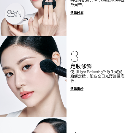
放光芒。
選購粉底
3
定妝修飾
使用Light Reflecting™原生光蜜
粉餅定妝，塑造全日光澤細緻底
妝。
選購蜜粉