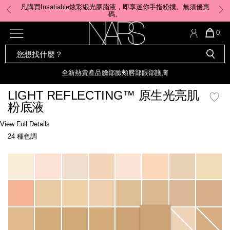
Skip
凡購買Insatiable炫彩緞光胭脂液，即享迷你手指粉撲。無須優惠
to
碼。
main
content
全新
產品
熱賣產品
選單"
QUA
0
OF
SEARCH
Nars
ITE
彩妝組合及禮品
全新
粉底
LIGHT REFLECTING™ 原生光
CATALOG
IN
亮肌卸妝油
CAR
全新
熱賣產品
臉部
臉頰
唇部
眼部
護膚
遮瑕膏
IS
化妝掃及工具
全新色調
LIGHT REFLECTING™ 原
LIGHT REFLECTING™ 原生光亮肌
胭脂
生光幻彩蜜粉餅
粉底液
臉部
唇膏
全新
INSATIABLE炫彩緞光胭脂液
Details
/zh/light-
Item
View Full Details
reflecting%E2%84%A2-
No.
24 種色調
%E5%8E%9F%E7%94%9F%E5%85%89%E4%BA%AE%E8%82%8C%E7%B2%
0194251070704_hk
定妝蜜粉
臉頰
全新色調
AFTERGLOW 悅光唇彩​
Variations
瀏覽全部
全新
LIGHT REFLECTING™ 原生光
唇部
亮肌系列
線上購物禮遇
眼部
電子禮品卡
護膚