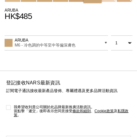
線上虛擬試妝
ARUBA
HK$485
官網限定​
瀏覽全部
Promotions
Add
Product
熱賣產品
to
Actions
數量
差別
cart
ARUBA
options
M6 - 冷色調的中等至中等偏深膚色
登記接收NARS最新資訊
訂閱電子通訊接收最新產品發佈、專屬禮遇及更多品牌活動資訊
全新
LIGHT REFLECTING™ 原生光
亮肌卸妝油
我希望收到貴公司關於此品牌最新推廣活動資訊。
當點擊「遞交」後即表示您同意接受
條款和細則
、
Cookie政策
及
私隱政
策
。