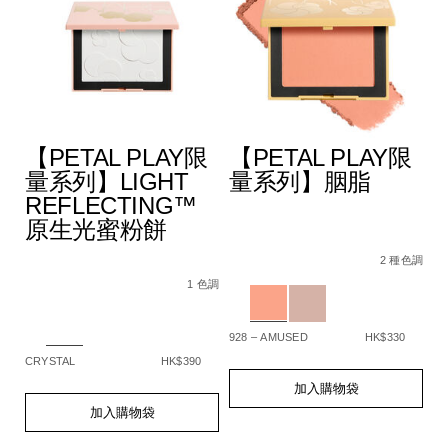
【PETAL PLAY限
【PETAL PLAY限
量系列】LIGHT
量系列】胭脂
REFLECTING™
原生光蜜粉餅
A4%9A%E6%95%88%E5%A1%91%E9%A1%8F%E6%A3%92/194
Details
Item
/zh/%E3%80%90p
De
It
色調
5%BD%A9%E5%A6%9D%E6%A3%92%E7%B5%84%E5%90%88/
No.
play%E9%99%9
N
2 種色調
Details
Item
/zh/%E3%80%90petal-
194251159331_hk
1
No.
play%E9%99%90%E9%87%8F%E7%B3%BB%
Variations
Va
1 色調
194251159348_hk
reflecting%E2%84%A2%E5%8E%9F%E7%
Variations
928 – AMUSED
HK$330
SP
CRYSTAL
HK$390
Add
Product
A
Pr
to
Actions
to
Ac
Add
Product
加入購物袋
cart
ca
to
Actions
加入購物袋
options
op
cart
options