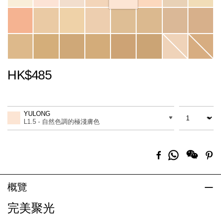
HK$485
Promotions
Add
Product
to
Actions
數量
差別
cart
YULONG
options
L1.5 - 自然色調的極淺膚色
分
Facebook
Pi
享
到
Whatsapp
概覽
完美聚光