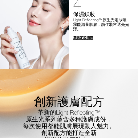
4
保濕鎖妝
Light Reflecting™原生光定妝噴
霧能滋養肌膚，鎖住妝容透亮光
澤。
選購定妝噴霧
創新護膚配方
革新的Light Reflecting™
原生光系列蘊含多種護膚成份，
每次使用都能肌膚展現動人魅力。
創新配方能打造全新