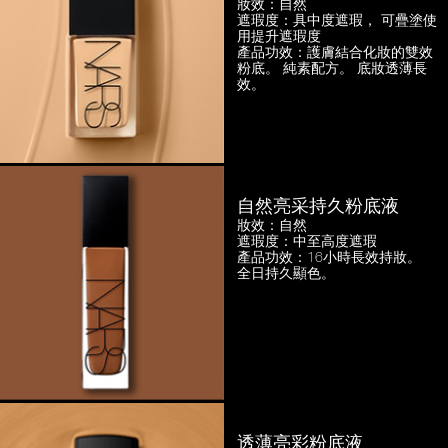
妝效：自然
遮瑕度：具中度遮瑕，
可疊塗使
用提升遮瑕度
產品功效：護膚結合化妝的雙效
粉底。
純素配方。 底妝透薄長
效。
自然亮采持久粉底液
妝效：自然
遮瑕度：中至高度遮瑕
產品功效：16小時長效持妝。
全日持久顯色。
透薄亮彩粉底液