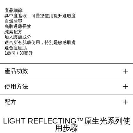
產品細節:
具中度遮瑕，可疊塗使用提升遮瑕度
自然妝容
底妝透薄長效
純素配方
加入護膚成分
適合所有肌膚使用，特別是敏感肌膚
適合痘痘肌
1盎司 / 30毫升
產品功效
使用方法
配方
LIGHT REFLECTING™原生光系列使
用步驟