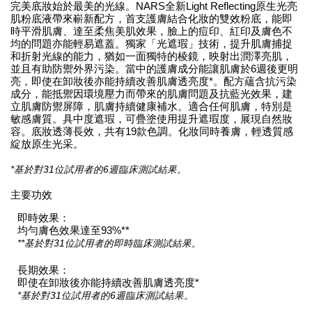
完美底妝始於最美的光線。NARS全新Light Reflecting原生光亮
肌粉底液帶來嶄新配方，首支護膚結合化妝的雙效粉底，能即
時平滑肌膚、達至柔焦美肌效果，臉上的痘印、紅印及膚色不
均的問題亦能輕易遮蓋。獨家「光遮瑕」技術，提升肌膚捕捉
和折射光線的能力，猶如一面獨特的棱鏡，映射出潤澤亮肌，
並且有助防禦外界污染。當中的護膚成分能讓肌膚於6週後更明
亮，即使在卸妝後亦能持續改善肌膚透亮度*。配方蘊含抗污染
成分，能抵禦因環境壓力而帶來的肌膚問題及抗藍光效果，建
立肌膚防禦屏障，肌膚持續健康補水。適合任何肌膚，特別是
敏感膚質。具中度遮瑕，可疊塗使用提升遮瑕度，展現自然妝
容。底妝透薄長效，共有19款色調。化妝同時養膚，輕透質感
綻放原生光采。
*基於對31位試用者的6週臨床測試結果。
主要功效
即時效果：
均勻膚色效果達至93%**
**基於對31位試用者的即時臨床測試結果。
長期效果：
即使在卸妝後亦能持續改善肌膚透亮度*
*基於對31位試用者的6週臨床測試結果。