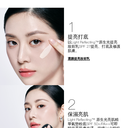
1
提亮打底
以Light Reflecting™原生光提亮
妝前乳SPF 27提亮、打底及修護
肌膚。
選購提亮妝前乳
2
保濕亮肌
Light Reflecting™ 原生光亮肌精
華氣墊粉底SPF 50+/PA++可即
時提昇肌膚光澤，持續24小時綻