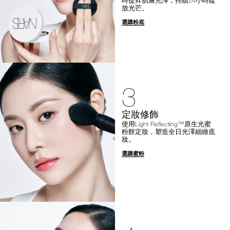
放光芒。
選購粉底
3
定妝修飾
使用Light Reflecting™原生光蜜
粉餅定妝，塑造全日光澤細緻底
妝。
選購蜜粉