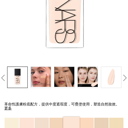
線上虛擬試妝
官網限定​
瀏覽全部
熱賣產品
全新
LIGHT REFLECTING™ 原生光
亮肌卸妝油
Details
/zh/light-
Item
reflecting%E2%84%A2-
No.
革命性護膚粉底配方，提供中度遮瑕度，可疊塗使用，塑造自然妝效。
%E5%8E%9F%E7%94%9F%E5%85%89%E4%BA%AE%E8%82%8C%E7%B2%
0194251149158_hk
更多
Variations