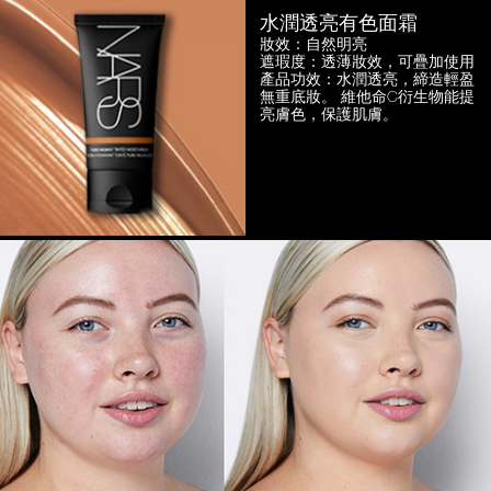
水潤透亮有色面霜
妝效：自然明亮
遮瑕度：透薄妝效，可疊加使用
產品功效：水潤透亮，締造輕盈
無重底妝。
維他命C衍生物能提
亮膚色，保護肌膚。