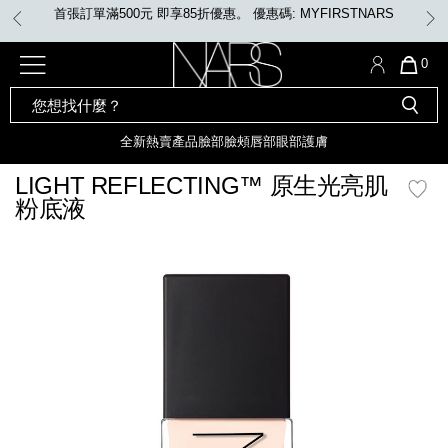
Skip
首張訂單滿500元 即享85折優惠。 優惠碼: MYFIRSTNARS
to
main
content
全新
產品
熱賣產品
選單"
QUA
0
OF
SEARCH
Nars
ITE
彩妝組合及禮品
全新
粉底
LIGHT REFLECTING™ 原生光
CATALOG
IN
亮肌卸妝油
CAR
全新
熱賣產品
臉部
臉頰
唇部
眼部
護膚
遮瑕膏
IS
化妝掃及工具
全新色調
LIGHT REFLECTING™ 原
LIGHT REFLECTING™ 原生光亮肌
胭脂
生光幻彩蜜粉餅
粉底液
臉部
唇膏
全新
INSATIABLE炫彩緞光胭脂液
mage
定妝蜜粉
臉頰
全新色調
AFTERGLOW 悅光唇彩​
瀏覽全部
全新
LIGHT REFLECTING™ 原生光
唇部
亮肌系列
線上購物禮遇
眼部
電子禮品卡
護膚