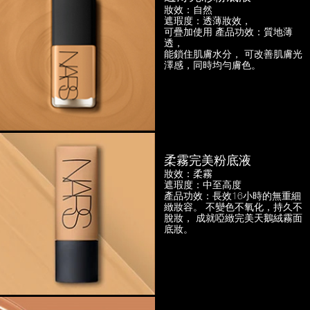
妝效：自然
遮瑕度：透薄妝效，
可疊加使用
產品功效：質地薄
透，
能鎖住肌膚水分， 可改善肌膚光
澤感，
同時均勻膚色。
柔霧完美粉底液
妝效：柔霧
遮瑕度：中至高度
產品功效：長效16小時的無重細
緻妝容。
不變色不氧化，持久不
脫妝，
成就啞緻完美天鵝絨霧面
底妝。