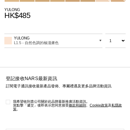
線上虛擬試妝
YULONG
HK$485
官網限定​
瀏覽全部
Promotions
Add
Product
熱賣產品
to
Actions
數量
差別
cart
YULONG
options
L1.5 - 自然色調的極淺膚色
登記接收NARS最新資訊
訂閱電子通訊接收最新產品發佈、專屬禮遇及更多品牌活動資訊
全新
LIGHT REFLECTING™ 原生光
亮肌卸妝油
我希望收到貴公司關於此品牌最新推廣活動資訊。
當點擊「遞交」後即表示您同意接受
條款和細則
、
Cookie政策
及
私隱政
策
。