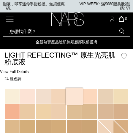
Skip
指粉撲。無須優惠
VIP WEEK: 滿$680贈美妝禮品2件；滿$1,080贈美
to
碼: VIP / VIPMEGA
main
content
全新
產品
熱賣產品
選單"
QUA
0
OF
SEARCH
Nars
ITE
彩妝組合及禮品
全新
粉底
LIGHT REFLECTING™ 原生光
CATALOG
IN
亮肌卸妝油
CAR
全新
熱賣產品
臉部
臉頰
唇部
眼部
護膚
遮瑕膏
IS
化妝掃及工具
全新色調
LIGHT REFLECTING™ 原
LIGHT REFLECTING™ 原生光亮肌
胭脂
生光幻彩蜜粉餅
粉底液
臉部
唇膏
全新
INSATIABLE炫彩緞光胭脂液
Details
/zh/light-
Item
View Full Details
reflecting%E2%84%A2-
No.
24 種色調
%E5%8E%9F%E7%94%9F%E5%85%89%E4%BA%AE%E8%82%8C%E7%B2%
0194251149158_hk
定妝蜜粉
臉頰
全新色調
AFTERGLOW 悅光唇彩​
Variations
瀏覽全部
全新
LIGHT REFLECTING™ 原生光
唇部
亮肌系列
線上購物禮遇
眼部
電子禮品卡
護膚