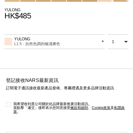
線上虛擬試妝
YULONG
HK$485
官網限定​
瀏覽全部
Promotions
Add
Product
熱賣產品
to
Actions
數量
差別
cart
YULONG
options
L1.5 - 自然色調的極淺膚色
登記接收NARS最新資訊
訂閱電子通訊接收最新產品發佈、專屬禮遇及更多品牌活動資訊
全新
LIGHT REFLECTING™ 原生光
亮肌卸妝油
我希望收到貴公司關於此品牌最新推廣活動資訊。
當點擊「遞交」後即表示您同意接受
條款和細則
、
Cookie政策
及
私隱政
策
。