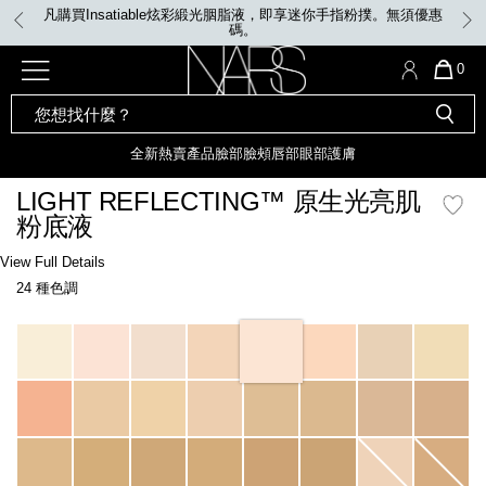
Skip
凡購買Insatiable炫彩緞光胭脂液，即享迷你手指粉撲。無須優惠
to
碼。
main
content
全新
產品
熱賣產品
選單"
QUA
0
OF
SEARCH
Nars
ITE
彩妝組合及禮品
全新
粉底
LIGHT REFLECTING™ 原生光
CATALOG
IN
亮肌卸妝油
CAR
全新
熱賣產品
臉部
臉頰
唇部
眼部
護膚
遮瑕膏
IS
化妝掃及工具
全新色調
LIGHT REFLECTING™ 原
LIGHT REFLECTING™ 原生光亮肌
胭脂
生光幻彩蜜粉餅
粉底液
臉部
唇膏
全新
INSATIABLE炫彩緞光胭脂液
Details
/zh/light-
Item
View Full Details
reflecting%E2%84%A2-
No.
24 種色調
%E5%8E%9F%E7%94%9F%E5%85%89%E4%BA%AE%E8%82%8C%E7%B2%
0194251149158_hk
定妝蜜粉
臉頰
全新色調
AFTERGLOW 悅光唇彩​
Variations
瀏覽全部
全新
LIGHT REFLECTING™ 原生光
唇部
亮肌系列
線上購物禮遇
眼部
電子禮品卡
護膚