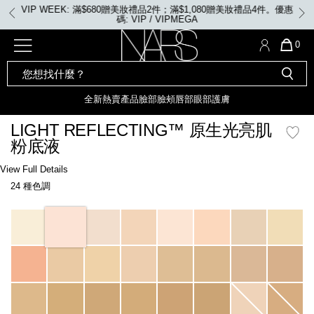
Skip
VIP WEEK: 滿$680贈美妝禮品2件；滿$1,080贈美妝禮品4件。優惠
to
碼: VIP / VIPMEGA
main
content
全新
產品
熱賣產品
選單"
QUA
0
OF
SEARCH
Nars
ITE
彩妝組合及禮品
全新
粉底
LIGHT REFLECTING™ 原生光
CATALOG
IN
亮肌卸妝油
CAR
全新
熱賣產品
臉部
臉頰
唇部
眼部
護膚
遮瑕膏
IS
化妝掃及工具
全新色調
LIGHT REFLECTING™ 原
LIGHT REFLECTING™ 原生光亮肌
胭脂
生光幻彩蜜粉餅
粉底液
臉部
唇膏
全新
INSATIABLE炫彩緞光胭脂液
Details
/zh/light-
Item
View Full Details
reflecting%E2%84%A2-
No.
24 種色調
%E5%8E%9F%E7%94%9F%E5%85%89%E4%BA%AE%E8%82%8C%E7%B2%
0194251149165_hk
定妝蜜粉
臉頰
全新色調
AFTERGLOW 悅光唇彩​
Variations
瀏覽全部
全新
LIGHT REFLECTING™ 原生光
唇部
亮肌系列
線上購物禮遇
眼部
電子禮品卡
護膚