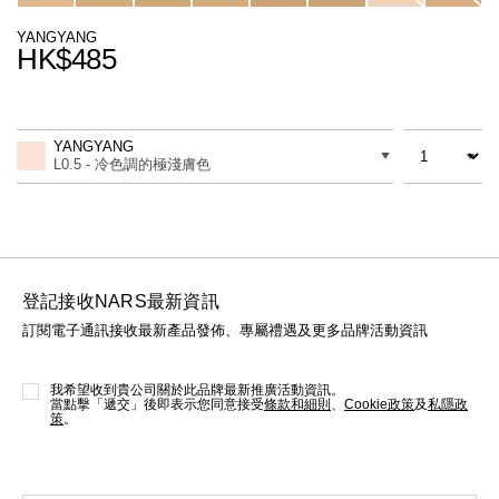
線上虛擬試妝
YANGYANG
HK$485
官網限定​
瀏覽全部
Promotions
Add
Product
熱賣產品
to
Actions
數量
差別
cart
YANGYANG
options
L0.5 - 冷色調的極淺膚色
登記接收NARS最新資訊
訂閱電子通訊接收最新產品發佈、專屬禮遇及更多品牌活動資訊
全新
LIGHT REFLECTING™ 原生光
亮肌卸妝油
我希望收到貴公司關於此品牌最新推廣活動資訊。
當點擊「遞交」後即表示您同意接受
條款和細則
、
Cookie政策
及
私隱政
策
。