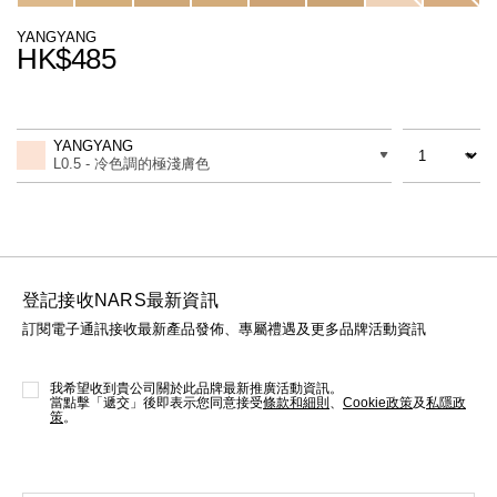
線上虛擬試妝
YANGYANG
HK$485
官網限定​
瀏覽全部
Promotions
Add
Product
熱賣產品
to
Actions
數量
差別
cart
YANGYANG
options
L0.5 - 冷色調的極淺膚色
登記接收NARS最新資訊
訂閱電子通訊接收最新產品發佈、專屬禮遇及更多品牌活動資訊
全新
LIGHT REFLECTING™ 原生光
亮肌卸妝油
我希望收到貴公司關於此品牌最新推廣活動資訊。
當點擊「遞交」後即表示您同意接受
條款和細則
、
Cookie政策
及
私隱政
策
。