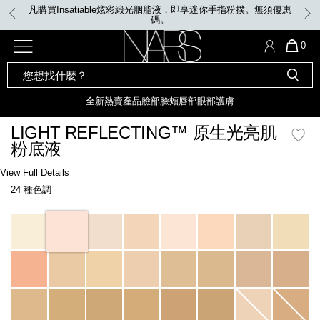
Skip
凡購買Insatiable炫彩緞光胭脂液，即享迷你手指粉撲。無須優惠
to
碼。
main
content
全新
產品
熱賣產品
選單"
QUA
0
OF
SEARCH
Nars
ITE
彩妝組合及禮品
全新
粉底
LIGHT REFLECTING™ 原生光
CATALOG
IN
亮肌卸妝油
CAR
全新
熱賣產品
臉部
臉頰
唇部
眼部
護膚
遮瑕膏
IS
化妝掃及工具
全新色調
LIGHT REFLECTING™ 原
LIGHT REFLECTING™ 原生光亮肌
胭脂
生光幻彩蜜粉餅
粉底液
臉部
唇膏
全新
INSATIABLE炫彩緞光胭脂液
Details
/zh/light-
Item
View Full Details
reflecting%E2%84%A2-
No.
24 種色調
%E5%8E%9F%E7%94%9F%E5%85%89%E4%BA%AE%E8%82%8C%E7%B2%
0194251149165_hk
定妝蜜粉
臉頰
全新色調
AFTERGLOW 悅光唇彩​
Variations
瀏覽全部
全新
LIGHT REFLECTING™ 原生光
唇部
亮肌系列
線上購物禮遇
眼部
電子禮品卡
護膚