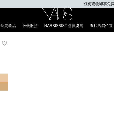
任何購物即享免費送貨
Nars
熱賣產品
妝藝服務
NARSISSIST 會員獎賞
查找店舖位置
E7%B2%89%E5%BA%95%E6%B6%B2/0194251149172_hk.htm
生