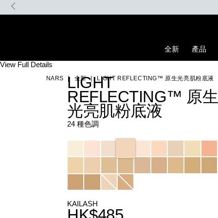
Skip
to
main
content
全新
產品
Details
/zh/light-
Item
View Full Details
reflecting%E2%84%A2-
No.
LIGHT
NARS
全新
LIGHT REFLECTING™ 原生光亮肌粉底液
%E5%8E%9F%E7%94%9F%E5%85%89%E4%BA%AE%E8%82%8C%
0194251149172_hk
REFLECTING™ 原
光亮肌粉底液
24 種色調
Variations
KAILASH
HK$485