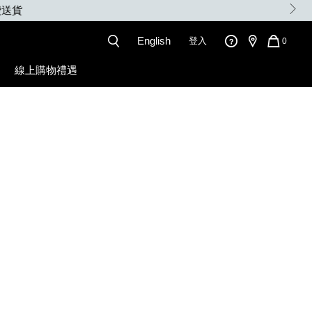
English
登入
QUANT
0
OF
ITEMS
線上購物禮遇
IN
CART
IS
l