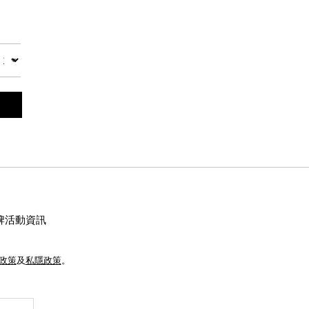
數量
牌活動資訊
e政策
及
私隱政策
。