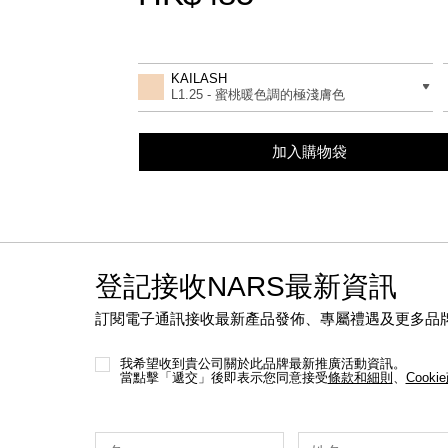
Promotions
Add
Product
to
Actions
差別
KAILASH
cart
L1.25 - 蜜桃暖色調的極淺膚色
options
加入購物袋
登記接收NARS最新資訊
訂閱電子通訊接收最新產品發佈、專屬禮遇及更多品
我希望收到貴公司關於此品牌最新推廣活動資訊。
當點擊「遞交」後即表示您同意接受
條款和細則
、
Cooki