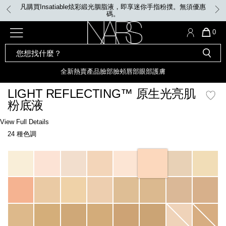
Skip
凡購買Insatiable炫彩緞光胭脂液，即享迷你手指粉撲。無須優惠
to
碼。
main
content
全新
產品
熱賣產品
選單"
QUA
0
OF
SEARCH
Nars
ITE
彩妝組合及禮品
全新
粉底
LIGHT REFLECTING™ 原生光
CATALOG
IN
亮肌卸妝油
CAR
全新
熱賣產品
臉部
臉頰
唇部
眼部
護膚
遮瑕膏
IS
化妝掃及工具
全新色調
LIGHT REFLECTING™ 原
LIGHT REFLECTING™ 原生光亮肌
胭脂
生光幻彩蜜粉餅
粉底液
臉部
唇膏
全新
INSATIABLE炫彩緞光胭脂液
Details
/zh/light-
Item
View Full Details
reflecting%E2%84%A2-
No.
24 種色調
%E5%8E%9F%E7%94%9F%E5%85%89%E4%BA%AE%E8%82%8C%E7%B2%
0194251149189_hk
定妝蜜粉
臉頰
全新色調
AFTERGLOW 悅光唇彩​
Variations
瀏覽全部
全新
LIGHT REFLECTING™ 原生光
唇部
亮肌系列
線上購物禮遇
眼部
電子禮品卡
護膚