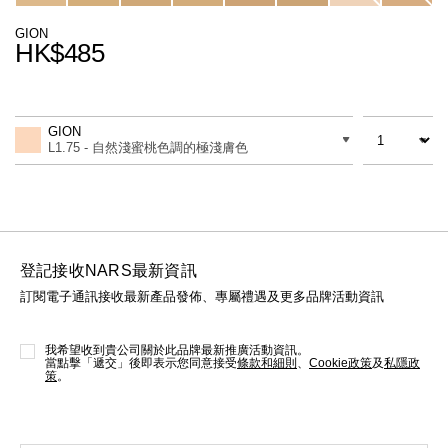
線上虛擬試妝
GION
HK$485
官網限定​
瀏覽全部
Promotions
Add
Product
熱賣產品
to
Actions
數量
差別
cart
GION
options
L1.75 - 自然淺蜜桃色調的極淺膚色
登記接收NARS最新資訊
訂閱電子通訊接收最新產品發佈、專屬禮遇及更多品牌活動資訊
全新
LIGHT REFLECTING™ 原生光
亮肌卸妝油
我希望收到貴公司關於此品牌最新推廣活動資訊。
當點擊「遞交」後即表示您同意接受
條款和細則
、
Cookie政策
及
私隱政
策
。