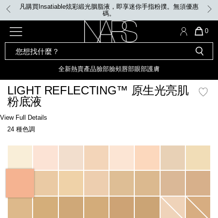
Skip
凡購買Insatiable炫彩緞光胭脂液，即享迷你手指粉撲。無須優惠
to
碼。
main
content
全新
產品
熱賣產品
選單"
QUA
0
OF
SEARCH
Nars
ITE
彩妝組合及禮品
全新
粉底
LIGHT REFLECTING™ 原生光
CATALOG
IN
亮肌卸妝油
CAR
全新
熱賣產品
臉部
臉頰
唇部
眼部
護膚
遮瑕膏
IS
化妝掃及工具
全新色調
LIGHT REFLECTING™ 原
LIGHT REFLECTING™ 原生光亮肌
胭脂
生光幻彩蜜粉餅
粉底液
臉部
唇膏
全新
INSATIABLE炫彩緞光胭脂液
Details
/zh/light-
Item
View Full Details
reflecting%E2%84%A2-
No.
24 種色調
%E5%8E%9F%E7%94%9F%E5%85%89%E4%BA%AE%E8%82%8C%E7%B2%
0194251150130_hk
定妝蜜粉
臉頰
全新色調
AFTERGLOW 悅光唇彩​
Variations
瀏覽全部
全新
LIGHT REFLECTING™ 原生光
唇部
亮肌系列
線上購物禮遇
眼部
電子禮品卡
護膚