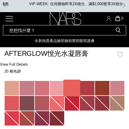
Skip
VIP WEEK: 任何購物即享2X積分、滿$2,000更享3X積分
to
main
content
全新
產品
熱賣產品
選單"
QUA
0
OF
SEARCH
Nars
ITE
彩妝組合及禮品
全新
粉底
LIGHT REFLECTING™ 原生光
CATALOG
IN
亮肌卸妝油
CAR
全新
熱賣產品
臉部
臉頰
唇部
眼部
護膚
遮瑕膏
IS
化妝掃及工具
全新色調
LIGHT REFLECTING™ 原
AFTERGLOW悅光水凝唇膏
胭脂
生光幻彩蜜粉餅
臉部
Details
/zh/afterglow%E6%82%85%E5%85%89%E6%B0%B4%E5%87%9D%E5%94%
Item
View Full Details
唇膏
全新
INSATIABLE炫彩緞光胭脂液
No.
20 種色調
0194251133706_hk
定妝蜜粉
臉頰
全新色調
AFTERGLOW 悅光唇彩​
Variations
瀏覽全部
全新
LIGHT REFLECTING™ 原生光
唇部
亮肌系列
線上購物禮遇
眼部
電子禮品卡
護膚