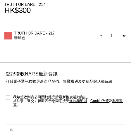
線上虛擬試妝
TRUTH OR DARE - 217
HK$300
官網限定​
瀏覽全部
Promotions
Add
Product
to
Actions
數量
差別
cart
熱賣產品
TRUTH OR DARE - 217
options
珊瑚色
登記接收NARS最新資訊
訂閱電子通訊接收最新產品發佈、專屬禮遇及更多品牌活動資訊
全新
LIGHT REFLECTING™ 原生光
亮肌卸妝油
我希望收到貴公司關於此品牌最新推廣活動資訊。
當點擊「遞交」後即表示您同意接受
條款和細則
、
Cookie政策
及
私隱政
策
。