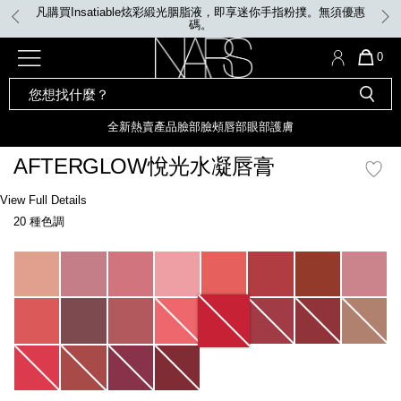
Skip
凡購買Insatiable炫彩緞光胭脂液，即享迷你手指粉撲。無須優惠
to
碼。
main
content
全新
產品
熱賣產品
選單"
QUA
0
OF
SEARCH
Nars
ITE
彩妝組合及禮品
全新
粉底
LIGHT REFLECTING™ 原生光
CATALOG
IN
亮肌卸妝油
CAR
全新
熱賣產品
臉部
臉頰
唇部
眼部
護膚
遮瑕膏
IS
化妝掃及工具
全新色調
LIGHT REFLECTING™ 原
AFTERGLOW悅光水凝唇膏
胭脂
生光幻彩蜜粉餅
臉部
Details
/zh/afterglow%E6%82%85%E5%85%89%E6%B0%B4%E5%87%9D%E5%94%
Item
View Full Details
唇膏
全新
INSATIABLE炫彩緞光胭脂液
No.
20 種色調
999NAC0000154_hk
定妝蜜粉
臉頰
全新色調
AFTERGLOW 悅光唇彩​
Variations
瀏覽全部
全新
LIGHT REFLECTING™ 原生光
唇部
亮肌系列
線上購物禮遇
眼部
電子禮品卡
護膚