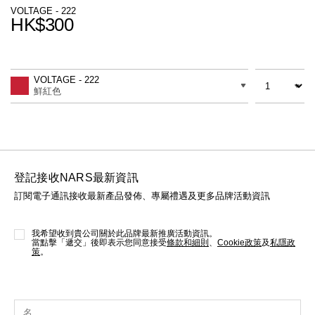
線上虛擬試妝
VOLTAGE - 222
HK$300
官網限定​
瀏覽全部
Promotions
Add
Product
to
Actions
數量
差別
cart
熱賣產品
VOLTAGE - 222
options
鮮紅色
登記接收NARS最新資訊
訂閱電子通訊接收最新產品發佈、專屬禮遇及更多品牌活動資訊
全新
LIGHT REFLECTING™ 原生光
亮肌卸妝油
我希望收到貴公司關於此品牌最新推廣活動資訊。
當點擊「遞交」後即表示您同意接受
條款和細則
、
Cookie政策
及
私隱政
策
。