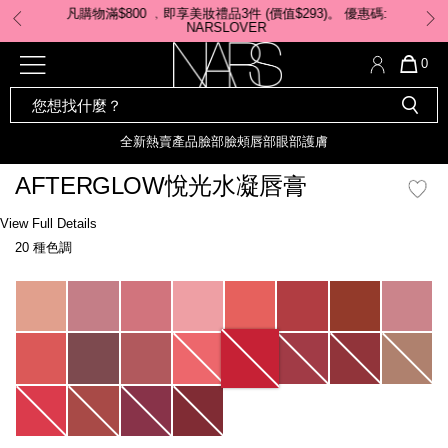
Skip
凡購物滿$800 ﹐即享美妝禮品3件 (價值$293)。 ​優惠碼:
to
NARSLOVER
main
content
全新
產品
熱賣產品
選單"
QUA
0
OF
SEARCH
Nars
ITE
彩妝組合及禮品
全新
粉底
LIGHT REFLECTING™ 原生光
CATALOG
IN
亮肌卸妝油
CAR
全新
熱賣產品
臉部
臉頰
唇部
眼部
護膚
遮瑕膏
IS
化妝掃及工具
全新色調
LIGHT REFLECTING™ 原
AFTERGLOW悅光水凝唇膏
胭脂
生光幻彩蜜粉餅
臉部
Details
/zh/afterglow%E6%82%85%E5%85%89%E6%B0%B4%E5%87%9D%E5%94%
Item
View Full Details
唇膏
全新
INSATIABLE炫彩緞光胭脂液
No.
20 種色調
999NAC0000154_hk
定妝蜜粉
臉頰
全新色調
AFTERGLOW 悅光唇彩​
Variations
瀏覽全部
全新
LIGHT REFLECTING™ 原生光
唇部
亮肌系列
線上購物禮遇
眼部
電子禮品卡
護膚