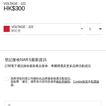
線上虛擬試妝
VOLTAGE - 222
HK$300
官網限定​
瀏覽全部
Promotions
Add
Product
to
Actions
數量
差別
cart
熱賣產品
VOLTAGE - 222
options
鮮紅色
登記接收NARS最新資訊
訂閱電子通訊接收最新產品發佈、專屬禮遇及更多品牌活動資訊
全新
LIGHT REFLECTING™ 原生光
亮肌卸妝油
我希望收到貴公司關於此品牌最新推廣活動資訊。
當點擊「遞交」後即表示您同意接受
條款和細則
、
Cookie政策
及
私隱政
策
。