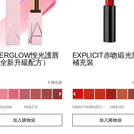
TERGLOW悅光護唇
EXPLICIT赤吻緞
全新升級配方）
補充裝
B7%9E%E5%85%89%E5%94%87%E8%86%8F/194251137834_
s
afterglow%E6%82%85%E5%85%89%E8%AD%B7%E5%94%
Details
/zh/explicit%E8%B5%A
Item
No.
9 種色調
0_hk.html
1154732_hk
0194251145549_hk
ions
Variations
ORGASM
HK$270
UNAUTHORIZED – 863
HK$200
t
Add
Product
加入購物袋
加入購物袋
s
to
Actions
cart
s
options