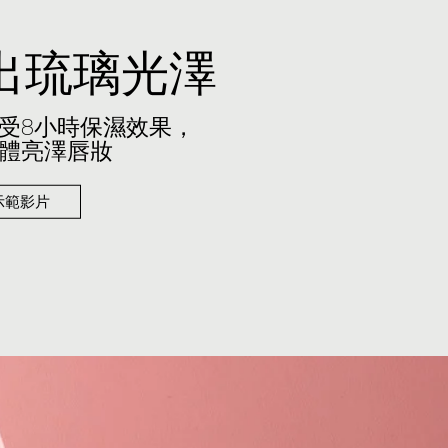
出琉璃光澤
受8小時保濕效果，
體亮澤唇妝
示範影片