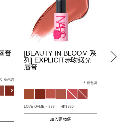
光唇膏
[BEAUTY IN BLOOM 系
POWE
列] EXPLICIT赤吻緞光
緻唇膏
唇膏
hk.html
87%E8%86%8F%EF%BC%88%E5%85%A8%E6%96%B0%E5%8
4%E5%90%BB%E7%B7%9E%E5%85%89%E5%94%87%E8%86%
Details
/zh/pow
Item
Details
/zh/%5Bbeauty-
Item
No.
10 種色調
in-
No.
6 種色調
01942511
Variations
bloom-
194251146218_hk
Variations
%E7%B3%BB%E5%88%97%5D-
explicit%E8%B5%A4%E5%90%BB%E7%B7%9E%E
BOHEMIAN R
LOVE GAME – 833
HK$330
Add
Product
Add
Product
to
Actions
加入購物袋
to
Actions
cart
cart
options
options