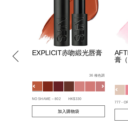
E多效彩
EXPLICIT赤吻緞光唇膏
AF
膏（
Details
/zh/explicit%E8%B5%A4%E5%90%BB%E7%
Item
-
Detail
/zh/
Item
No.
36 種色調
%BC%E5%BD%B1%E7%AD%86/0194251147000_hk.html
le/194251146249_hk.html
No.
12 種色調
194251137834_hk
82%85%E5%85%89%E5%94%87%E5%BD%A9/19425115927
Variations
19425
Variat
查看
更多
NO SHAME – 802
HK$330
777 - 
Add
Product
Add
Produc
加入購物袋
to
Actions
to
Action
cart
cart
options
option