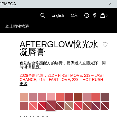
English
登入
QUANT
0
OF
ITEMS
線上購物禮遇
IN
CART
IS
AFTERGLOW悅光水
凝唇膏
色彩結合修護配方的唇膏，提供迷人立體光澤，同
時滋潤雙唇。
2026全新色調：212 – FIRST MOVE, 213 – LAST
CHANCE, 215 – FAST LOVE, 229 – HOT RUSH
更多
Variations