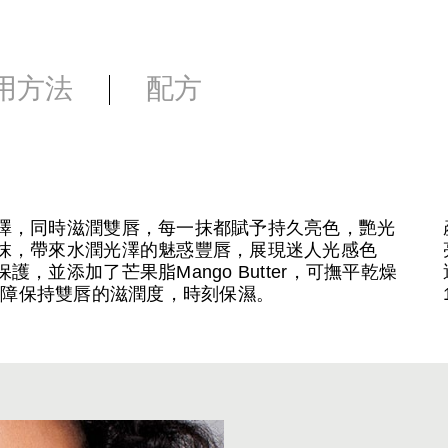
用方法
配方
澤，同時滋潤雙唇，每一抹都賦予持久亮色，艷光
抹，帶來水潤光澤的魅惑豐唇，展現迷人光感色
並添加了芒果脂Mango Butter，可撫平乾燥
建立屏障保持雙唇的滋潤度，時刻保濕。