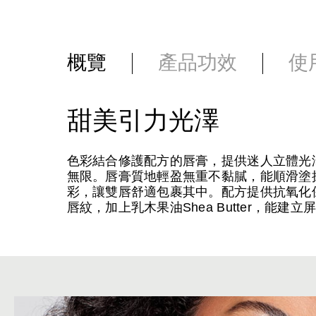
概覽
產品功效
使
甜美引力光澤
色彩結合修護配方的唇膏，提供迷人立體光
無限。唇膏質地輕盈無重不黏膩，能順滑塗
彩，讓雙唇舒適包裹其中。配方提供抗氧化保護，
唇紋，加上乳木果油Shea Butter，能