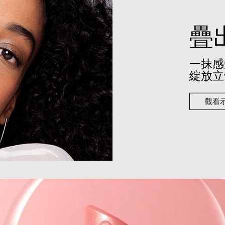
疊
一抹感
綻放立
觀看