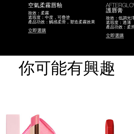
空氣柔霧唇釉
AFTERGL
護唇膏
妝效：柔霧
遮瑕度：中度，可疊塗
妝效：低調光
產品功效：觸感柔滑，塑造柔霧效果
遮瑕度：透薄
產品功效：柔
立即選購
立即選購
你可能有興趣