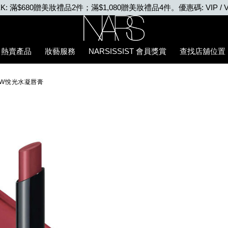
VIP WEEK: 任何購物即享2X積分、滿$2,000更享3X積分
Nars
熱賣產品
妝藝服務
NARSISSIST 會員獎賞
查找店舖位置
E5%94%87%E8%86%8F/0194251133737_hk.html
LOW悅光水凝唇膏