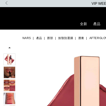
Skip
to
main
content
全新
產品
Details
/zh/afterglow%E6%82%85%E5%85%89%E6%B0%B4%E5%87%9D%
Item
Image
No.
NARS
產品
唇部
按類別選購
唇膏
AFTERG
999NAC0000154_hk