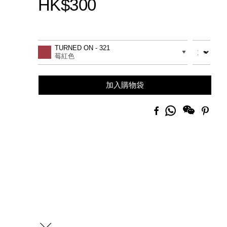
HK$300
Promotions
Add
Product
to
Actions
數量
差別
TURNED ON - 321
cart
莓紅色
options
加入購物袋
分
Facebook
Pinte
享
到
Whatsapp