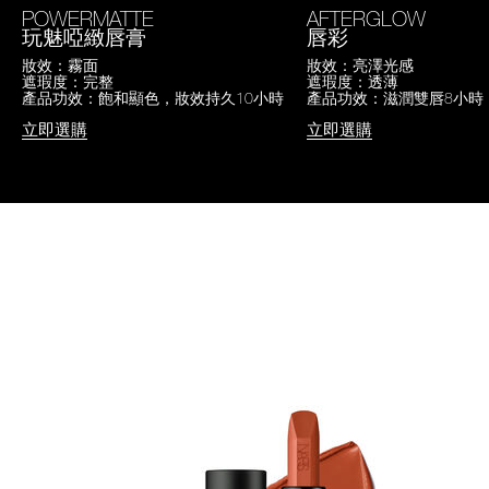
POWERMATTE
AFTERGLOW
玩魅啞緻唇膏
唇彩
妝效：霧面
妝效：亮澤光感
遮瑕度：完整
遮瑕度：透薄
產品功效：飽和顯色，妝效持久10小時
產品功效：滋潤雙唇8小時
立即選購
立即選購