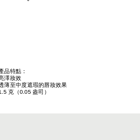
產品特點：
亮澤妝效
透薄至中度遮瑕的唇妝效果
1.5 克（0.05 盎司）