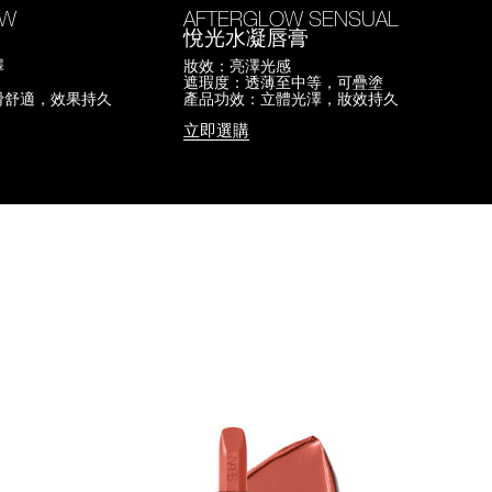
OW
AFTERGLOW SENSUAL
悅光水凝唇膏
澤
妝效：亮澤光感
遮瑕度：透薄至中等，可疊塗
滑舒適，效果持久
產品功效：立體光澤，妝效持久
立即選購