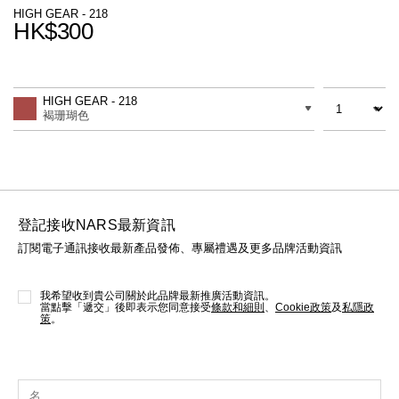
線上虛擬試妝
HIGH GEAR - 218
HK$300
官網限定​
瀏覽全部
Promotions
Add
Product
to
Actions
數量
差別
cart
熱賣產品
HIGH GEAR - 218
options
褐珊瑚色
登記接收NARS最新資訊
訂閱電子通訊接收最新產品發佈、專屬禮遇及更多品牌活動資訊
全新
LIGHT REFLECTING™ 原生光
亮肌卸妝油
我希望收到貴公司關於此品牌最新推廣活動資訊。
當點擊「遞交」後即表示您同意接受
條款和細則
、
Cookie政策
及
私隱政
策
。