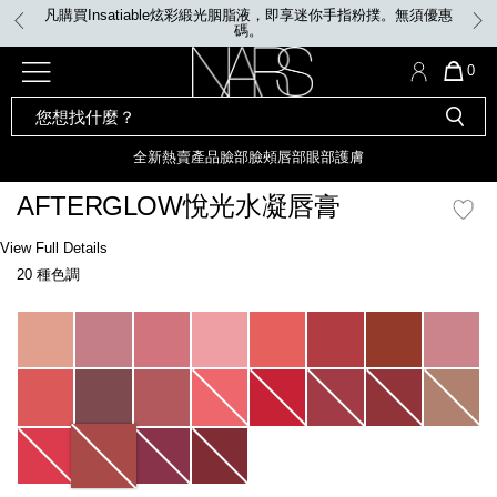
Skip
凡購買Insatiable炫彩緞光胭脂液，即享迷你手指粉撲。無須優惠
to
碼。
main
content
全新
產品
熱賣產品
選單"
QUA
0
OF
SEARCH
Nars
ITE
彩妝組合及禮品
全新
粉底
LIGHT REFLECTING™ 原生光
CATALOG
IN
亮肌卸妝油
CAR
全新
熱賣產品
臉部
臉頰
唇部
眼部
護膚
遮瑕膏
IS
化妝掃及工具
全新色調
LIGHT REFLECTING™ 原
AFTERGLOW悅光水凝唇膏
胭脂
生光幻彩蜜粉餅
臉部
Details
/zh/afterglow%E6%82%85%E5%85%89%E6%B0%B4%E5%87%9D%E5%94%
Item
View Full Details
唇膏
全新
INSATIABLE炫彩緞光胭脂液
No.
20 種色調
999NAC0000154_hk
定妝蜜粉
臉頰
全新色調
AFTERGLOW 悅光唇彩​
Variations
瀏覽全部
全新
LIGHT REFLECTING™ 原生光
唇部
亮肌系列
線上購物禮遇
眼部
電子禮品卡
護膚