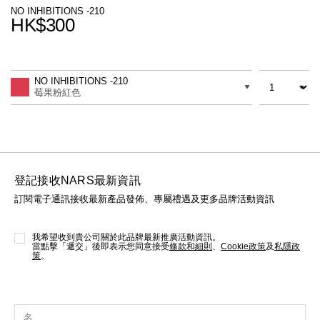
線上虛擬試妝
NO INHIBITIONS -210
HK$300
官網限定​
瀏覽全部
Promotions
Add
Product
to
Actions
數量
差別
cart
熱賣產品
NO INHIBITIONS -210
options
莓果粉紅色
登記接收NARS最新資訊
訂閱電子通訊接收最新產品發佈、專屬禮遇及更多品牌活動資訊
全新
LIGHT REFLECTING™ 原生光
亮肌卸妝油
我希望收到貴公司關於此品牌最新推廣活動資訊。
當點擊「遞交」後即表示您同意接受
條款和細則
、
Cookie政策
及
私隱政
策
。