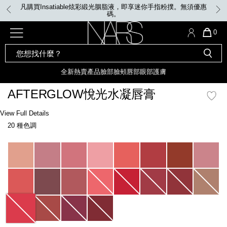
Skip
凡購買Insatiable炫彩緞光胭脂液，即享迷你手指粉撲。無須優惠
to
碼。
main
content
全新
產品
熱賣產品
選單"
QUA
0
OF
SEARCH
Nars
ITE
彩妝組合及禮品
全新
粉底
LIGHT REFLECTING™ 原生光
CATALOG
IN
亮肌卸妝油
CAR
全新
熱賣產品
臉部
臉頰
唇部
眼部
護膚
遮瑕膏
IS
化妝掃及工具
全新色調
LIGHT REFLECTING™ 原
AFTERGLOW悅光水凝唇膏
胭脂
生光幻彩蜜粉餅
臉部
Details
/zh/afterglow%E6%82%85%E5%85%89%E6%B0%B4%E5%87%9D%E5%94%
Item
View Full Details
唇膏
全新
INSATIABLE炫彩緞光胭脂液
No.
20 種色調
999NAC0000154_hk
定妝蜜粉
臉頰
全新色調
AFTERGLOW 悅光唇彩​
Variations
瀏覽全部
全新
LIGHT REFLECTING™ 原生光
唇部
亮肌系列
線上購物禮遇
眼部
電子禮品卡
護膚