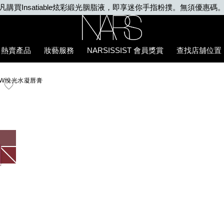
凡購買Insatiable炫彩緞光胭脂液，即享迷你手指粉撲。無須優惠碼
Nars
熱賣產品
妝藝服務
NARSISSIST 會員獎賞
查找店舖位置
E5%94%87%E8%86%8F/0194251144702_hk.html
LOW悅光水凝唇膏