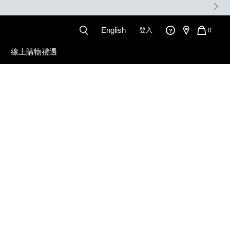
。
English
登入
QUANT
0
OF
ITEMS
線上購物禮遇
IN
CART
IS