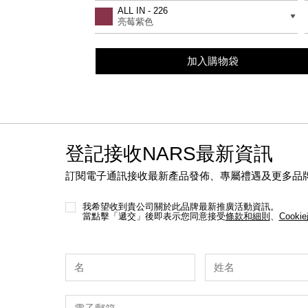
to
Actions
差別
ALL IN - 226
cart
亮莓紫色
options
加入購物袋
登記接收NARS最新資訊
訂閱電子通訊接收最新產品發佈、專屬禮遇及更多品
我希望收到貴公司關於此品牌最新推廣活動資訊。
當點擊「遞交」後即表示您同意接受
條款和細則
、
Cooki