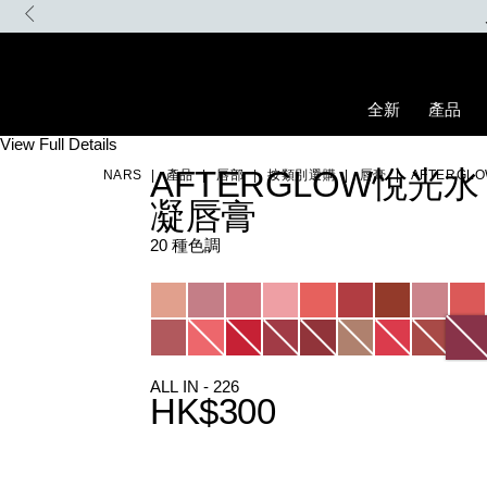
Skip
to
main
content
全新
產品
Details
/zh/afterglow%E6%82%85%E5%85%89%E6%B0%B4%E5%87%9D%
Item
View Full Details
No.
AFTERGLOW悅光水
NARS
產品
唇部
按類別選購
唇膏
AFTERG
999NAC0000154_hk
凝唇膏
20 種色調
Variations
ALL IN - 226
HK$300
Promotions
Add
Product