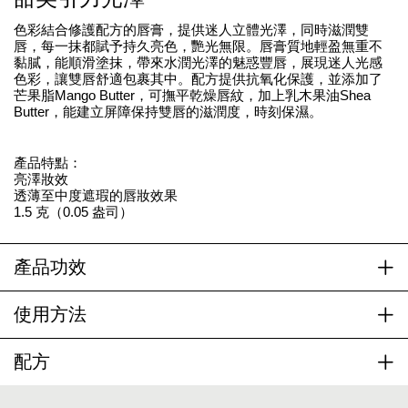
色彩結合修護配方的唇膏，提供迷人立體光澤，同時滋潤雙
唇，每一抹都賦予持久亮色，艷光無限。唇膏質地輕盈無重不
黏膩，能順滑塗抹，帶來水潤光澤的魅惑豐唇，展現迷人光感
色彩，讓雙唇舒適包裹其中。配方提供抗氧化保護，並添加了
芒果脂Mango Butter，可撫平乾燥唇紋，加上乳木果油Shea
Butter，能建立屏障保持雙唇的滋潤度，時刻保濕。
產品特點：
亮澤妝效
透薄至中度遮瑕的唇妝效果
1.5 克（0.05 盎司）
產品功效
使用方法
配方