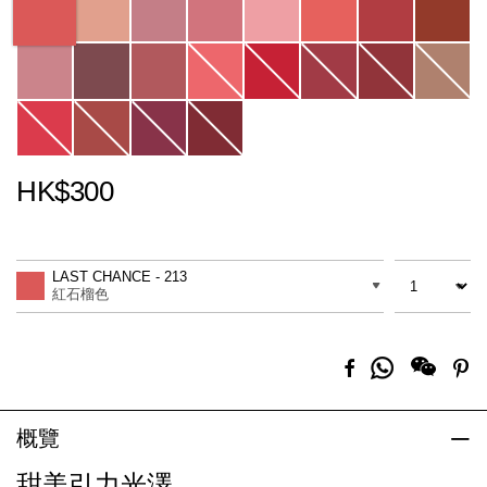
HK$300
Promotions
Add
Product
to
Actions
數量
差別
cart
LAST CHANCE - 213
options
紅石榴色
分
Facebook
Pi
享
到
Whatsapp
概覽
甜美引力光澤