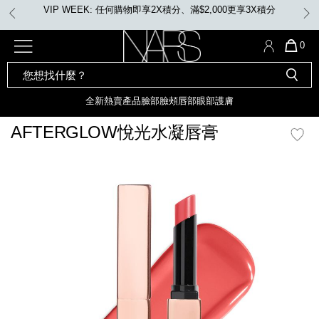
Skip
VIP WEEK: 任何購物即享2X積分、滿$2,000更享3X積分
to
main
content
全新
產品
熱賣產品
選單"
QUA
0
OF
SEARCH
Nars
ITE
彩妝組合及禮品
全新
粉底
LIGHT REFLECTING™ 原生光
CATALOG
IN
亮肌卸妝油
CAR
全新
熱賣產品
臉部
臉頰
唇部
眼部
護膚
遮瑕膏
IS
化妝掃及工具
全新色調
LIGHT REFLECTING™ 原
AFTERGLOW悅光水凝唇膏
胭脂
生光幻彩蜜粉餅
臉部
mage
唇膏
全新
INSATIABLE炫彩緞光胭脂液
定妝蜜粉
臉頰
全新色調
AFTERGLOW 悅光唇彩​
瀏覽全部
全新
LIGHT REFLECTING™ 原生光
唇部
亮肌系列
線上購物禮遇
眼部
電子禮品卡
護膚