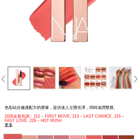
線上虛擬試妝
官網限定​
瀏覽全部
熱賣產品
全新
LIGHT REFLECTING™ 原生光
Details
/zh/afterglow%E6%82%85%E5%85%89%E6%B0%B4%E5%87%9D%E5%94%
Item
亮肌卸妝油
No.
色彩結合修護配方的唇膏，提供迷人立體光澤，同時滋潤雙唇。
194251171692_hk
2026全新色調：212 – FIRST MOVE, 213 – LAST CHANCE, 215 –
FAST LOVE, 229 – HOT RUSH
更多
Variations