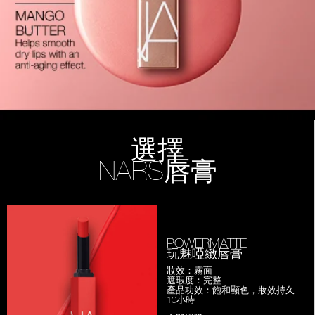
選擇
NARS唇膏
POWERMATTE
玩魅啞緻唇膏
妝效：霧面
遮瑕度：完整
產品功效：飽和顯色，妝效持久
10小時