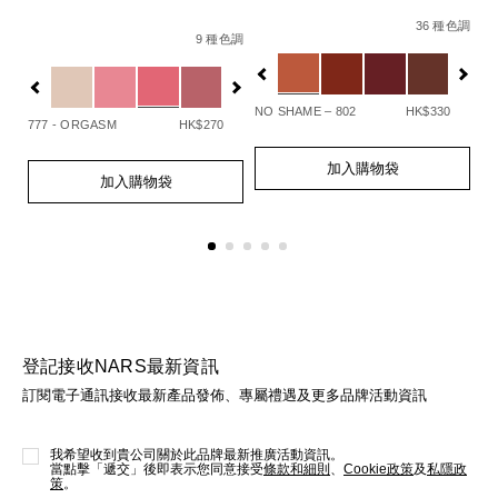
Details
Item
/zh/explicit
De
It
Details
Item
/zh/afterglow%E6%82%85%E5%85%89
No.
N
36 種色調
No.
9 種色調
194251137834_hk
0
%BB%E5%88%97%E3%80%91afterglow%E6%82%85%E5%8
Variations
Va
0607845099109_hk.html
194251154732_hk
Variations
查看
更多
NO SHAME – 802
HK$330
UN
777 - ORGASM
HK$270
Add
Product
A
Pr
Add
Product
to
Actions
to
Ac
加入購物袋
to
Actions
cart
ca
加入購物袋
cart
options
op
options
登記接收NARS最新資訊
訂閱電子通訊接收最新產品發佈、專屬禮遇及更多品牌活動資訊
我希望收到貴公司關於此品牌最新推廣活動資訊。
當點擊「遞交」後即表示您同意接受
條款和細則
、
Cookie政策
及
私隱政
策
。