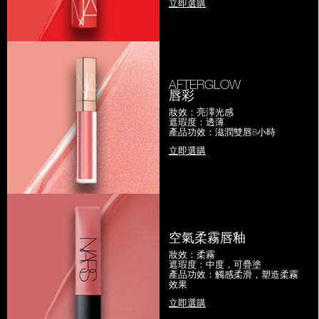
立即選購
AFTERGLOW
唇彩
妝效：亮澤光感
遮瑕度：透薄
產品功效：滋潤雙唇8小時
立即選購
空氣柔霧唇釉
妝效：柔霧
遮瑕度：中度，可疊塗
產品功效：觸感柔滑，塑造柔霧
效果
立即選購