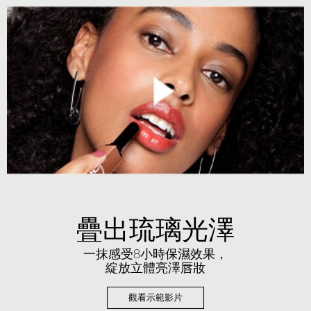
疊出琉璃光澤
一抹感受8小時保濕效果，
綻放立體亮澤唇妝
觀看示範影片