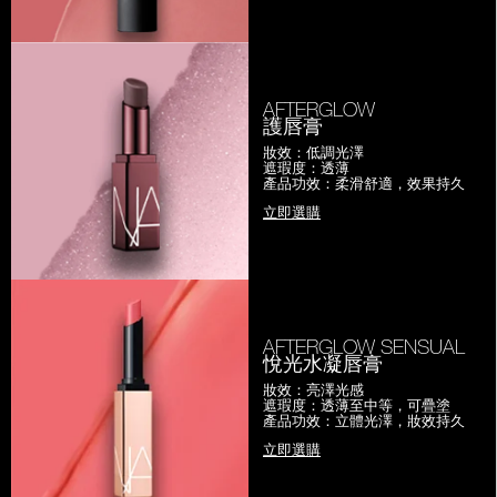
AFTERGLOW
護唇膏
妝效：低調光澤
遮瑕度：透薄
產品功效：柔滑舒適，效果持久
立即選購
AFTERGLOW SENSUAL
悅光水凝唇膏
妝效：亮澤光感
遮瑕度：透薄至中等，可疊塗
產品功效：立體光澤，妝效持久
立即選購