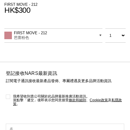
線上虛擬試妝
FIRST MOVE - 212
HK$300
官網限定​
瀏覽全部
Promotions
Add
Product
to
Actions
數量
差別
cart
熱賣產品
FIRST MOVE - 212
options
芭蕾粉色
登記接收NARS最新資訊
訂閱電子通訊接收最新產品發佈、專屬禮遇及更多品牌活動資訊
全新
LIGHT REFLECTING™ 原生光
亮肌卸妝油
我希望收到貴公司關於此品牌最新推廣活動資訊。
當點擊「遞交」後即表示您同意接受
條款和細則
、
Cookie政策
及
私隱政
策
。