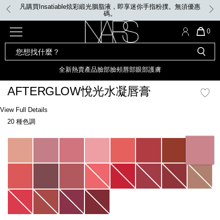
Skip
凡購買Insatiable炫彩緞光胭脂液，即享迷你手指粉撲。無須優惠
to
碼。
main
content
全新
產品
熱賣產品
選單"
QUA
0
OF
SEARCH
Nars
ITE
彩妝組合及禮品
全新
粉底
LIGHT REFLECTING™ 原生光
CATALOG
IN
亮肌卸妝油
CAR
全新
熱賣產品
臉部
臉頰
唇部
眼部
護膚
遮瑕膏
IS
化妝掃及工具
全新色調
LIGHT REFLECTING™ 原
AFTERGLOW悅光水凝唇膏
胭脂
生光幻彩蜜粉餅
臉部
Details
/zh/afterglow%E6%82%85%E5%85%89%E6%B0%B4%E5%87%9D%E5%94%
Item
View Full Details
唇膏
全新
INSATIABLE炫彩緞光胭脂液
No.
20 種色調
194251171715_hk
定妝蜜粉
臉頰
全新色調
AFTERGLOW 悅光唇彩​
Variations
瀏覽全部
全新
LIGHT REFLECTING™ 原生光
唇部
亮肌系列
線上購物禮遇
眼部
電子禮品卡
護膚