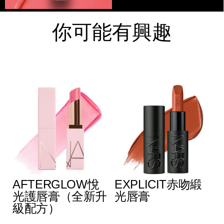
你可能有興趣
多
AFTERGLOW悅
EXPLICIT赤吻緞
光護唇膏（全新升
光唇膏
級配方）