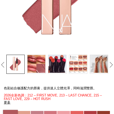
線上虛擬試妝
官網限定​
瀏覽全部
熱賣產品
全新
LIGHT REFLECTING™ 原生光
Details
/zh/afterglow%E6%82%85%E5%85%89%E6%B0%B4%E5%87%9D%E5%94%
Item
亮肌卸妝油
No.
色彩結合修護配方的唇膏，提供迷人立體光澤，同時滋潤雙唇。
194251171722_hk
2026全新色調：212 – FIRST MOVE, 213 – LAST CHANCE, 215 –
FAST LOVE, 229 – HOT RUSH
更多
Variations