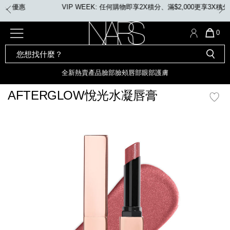
Skip
VIP WEEK: 任何購物即享2X積分、滿$2,000更享3X積分
to
main
content
全新
產品
熱賣產品
選單"
QUA
0
OF
SEARCH
Nars
ITE
彩妝組合及禮品
全新
粉底
LIGHT REFLECTING™ 原生光
CATALOG
IN
亮肌卸妝油
CAR
全新
熱賣產品
臉部
臉頰
唇部
眼部
護膚
遮瑕膏
化妝掃及工具
IS
全新色調
LIGHT REFLECTING™ 原
AFTERGLOW悅光水凝唇膏
胭脂
生光幻彩蜜粉餅
臉部
mage
唇膏
全新
INSATIABLE炫彩緞光胭脂液
臉頰
定妝蜜粉
全新色調
AFTERGLOW 悅光唇彩​
瀏覽全部
全新
LIGHT REFLECTING™ 原生光
唇部
亮肌系列
線上購物禮遇
眼部
電子禮品卡
護膚