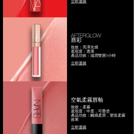
立即選購
AFTERGLOW
唇彩
妝效：亮澤光感
遮瑕度：透薄
產品功效：滋潤雙唇8小時
立即選購
空氣柔霧唇釉
妝效：柔霧
遮瑕度：中度，可疊塗
產品功效：觸感柔滑，塑造柔霧
效果
立即選購