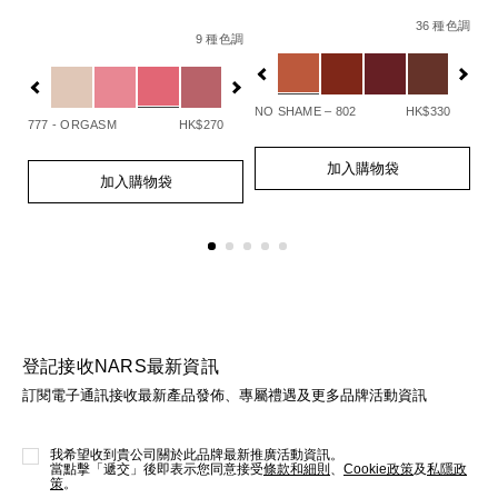
Details
Item
/zh/explicit
De
It
Details
Item
/zh/afterglow%E6%82%85%E5%85%89
No.
N
36 種色調
94251146249_hk.html
No.
色調
9 種色調
194251137834_hk
0
%BB%E5%88%97%E3%80%91afterglow%E6%82%85%E5%8
Variations
Va
194251154732_hk
Variations
查看
更多
NO SHAME – 802
HK$330
UN
777 - ORGASM
HK$270
Add
Product
A
Pr
Add
Product
to
Actions
to
Ac
加入購物袋
to
Actions
cart
ca
加入購物袋
cart
options
op
options
登記接收NARS最新資訊
訂閱電子通訊接收最新產品發佈、專屬禮遇及更多品牌活動資訊
我希望收到貴公司關於此品牌最新推廣活動資訊。
當點擊「遞交」後即表示您同意接受
條款和細則
、
Cookie政策
及
私隱政
策
。