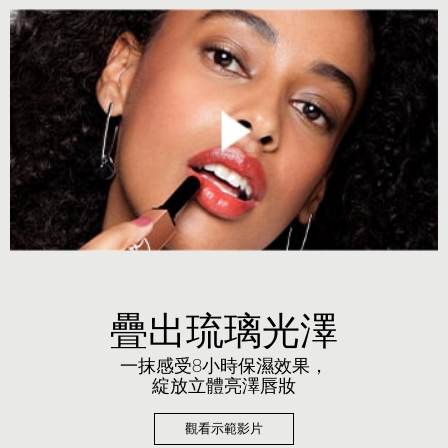
疊出琉璃光澤
一抹感受8小時保濕效果，
綻放立體亮澤唇妝
觀看示範影片