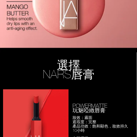
選擇
NARS唇膏
POWERMATTE
玩魅啞緻唇膏
妝效：霧面
遮瑕度：完整
產品功效：飽和顯色，妝效持久
10小時