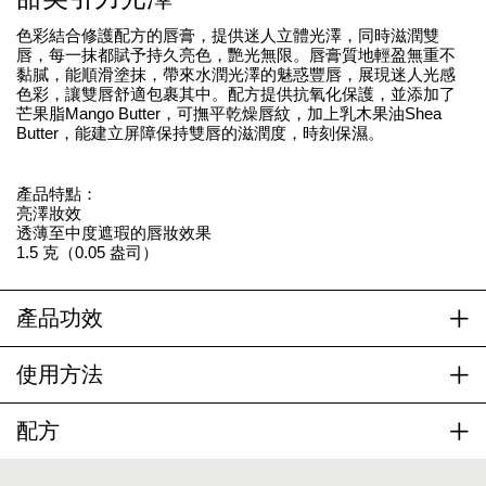
色彩結合修護配方的唇膏，提供迷人立體光澤，同時滋潤雙
唇，每一抹都賦予持久亮色，艷光無限。唇膏質地輕盈無重不
黏膩，能順滑塗抹，帶來水潤光澤的魅惑豐唇，展現迷人光感
色彩，讓雙唇舒適包裹其中。配方提供抗氧化保護，並添加了
芒果脂Mango Butter，可撫平乾燥唇紋，加上乳木果油Shea
Butter，能建立屏障保持雙唇的滋潤度，時刻保濕。
產品特點：
亮澤妝效
透薄至中度遮瑕的唇妝效果
1.5 克（0.05 盎司）
產品功效
使用方法
配方