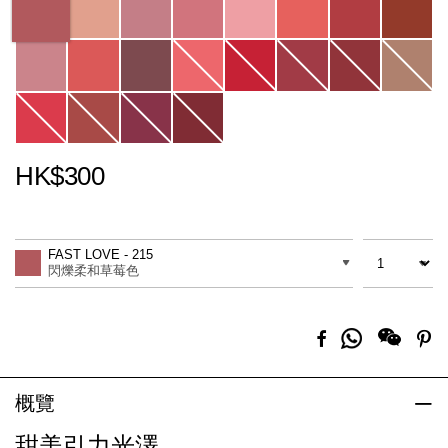
HK$300
Promotions
Add
Product
to
Actions
數量
差別
cart
FAST LOVE - 215
options
閃爍柔和草莓色
分
Facebook
Pi
享
到
Whatsapp
概覽
甜美引力光澤