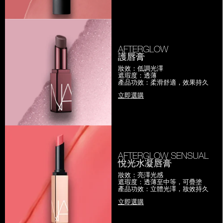
AFTERGLOW
護唇膏
妝效：低調光澤
遮瑕度：透薄
產品功效：柔滑舒適，效果持久
立即選購
AFTERGLOW SENSUAL
悅光水凝唇膏
妝效：亮澤光感
遮瑕度：透薄至中等，可疊塗
產品功效：立體光澤，妝效持久
立即選購