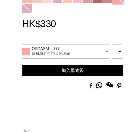
HK$330
Promotions
Add
Product
to
Actions
數量
差別
ORGASM – 777
cart
蜜桃粉紅色帶金色珠光
options
加入購物袋
分
Facebook
Pinte
享
到
Whatsapp