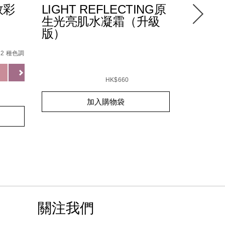
效彩
LIGHT REFLECTING原
水潤透
生光亮肌水凝霜（升級
30/PA
版）
/0194251144252_hk.html
%B5%84%E5%90%88/194251146904_hk.html
Details
/zh/%E6
Item
tml
No.
12 種色調
01942510
Variations
Details
/zh/light-
Item
reflecting%E5%8E%9F%E7%94%9F%E5%85
No.
HK$660
0194251039466_hk
Add
Product
GOTLAND
加入購物袋
to
Actions
Add
Product
cart
to
Actions
options
cart
options
關注我們