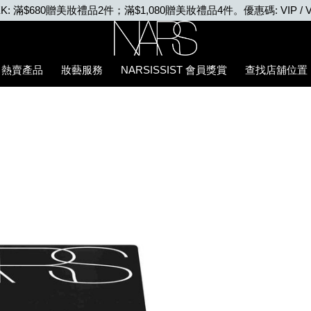
VIP WEEK: 任何購物即享2X積分、滿$2,000更享3X積分
Nars
熱賣產品
妝藝服務
NARSISSIST 會員獎賞
查找店舖位置