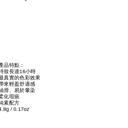
產品特點：
持妝長達16小時
最真實的色彩效果
帶來輕盈舒適感
絲滑、易於暈染
柔化瑕疵
純素配方
4.8g / 0.17oz