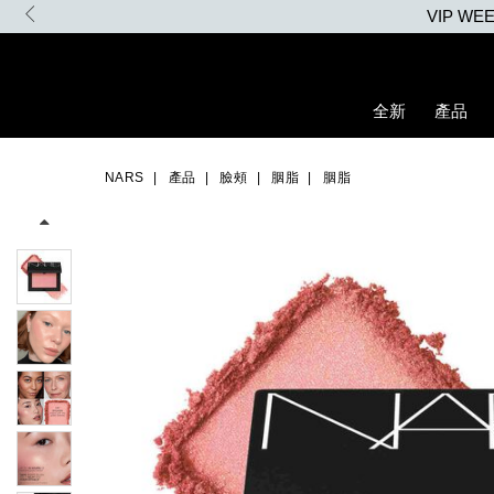
Skip
to
main
content
全新
產品
Details
/zh/%E8%83%AD%E8%84%82/0194251140407_hk.html
Item
Image
No.
NARS
產品
臉頰
胭脂
胭脂
999NAC0000192_hk