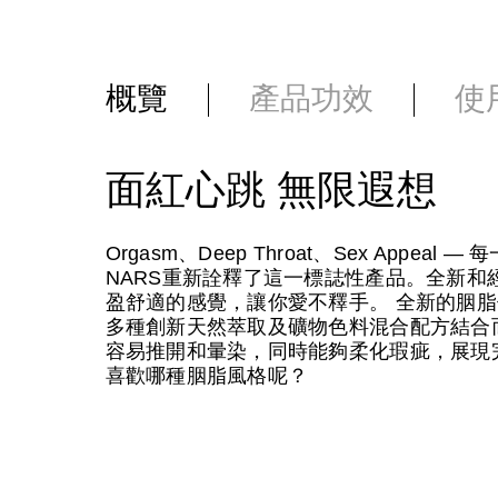
概覽
產品功效
使
面紅心跳 無限遐想
Orgasm、Deep Throat、Sex App
NARS重新詮釋了這一標誌性產品。全新和
盈舒適的感覺，讓你愛不釋手。 全新的胭脂使用了
多種創新天然萃取及礦物色料混合配方結合
容易推開和暈染，同時能夠柔化瑕疵，展現
喜歡哪種胭脂風格呢？