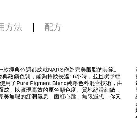
用方法
配方
eal — 每一款經典色調都成就NARS作為完美胭脂的典範。
經典熱銷色調，能夠持妝長達16小時，並且賦予輕
Pure Pigment Blend純淨色料混合技術，由
而成，以實現高效的原色顯色度。質地絲滑細緻，
完美無瑕的紅潤氣息。面紅心跳，無限遐想！你又