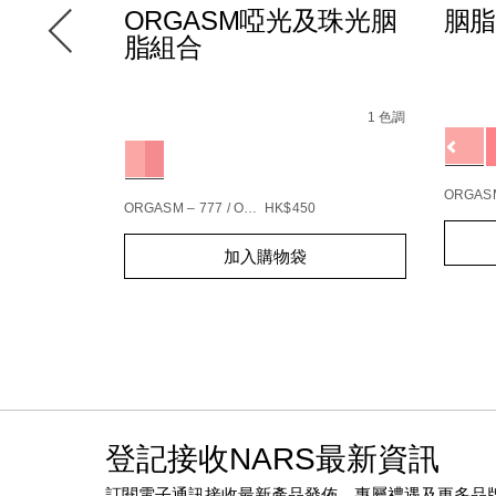
TION色
ORGASM啞光及珠光胭
胭脂
脂組合
Detail
/zh/
Item
l-
Details
/zh/orgasm%E5%95%9E%E5%85%89%E5%
Item
No.
tion%E8%89%B2%E6%83%91%E7%9C%BC%E5%BD%B1%E7%
No.
16 種色調
1 色調
01942
Variat
165912_hk.html
194251146904_hk
Variations
%E7%B2%89%E5%BA%95-
5%89%E7%B7%8A%E7%B7%BB%E7%B2%BE%E8%8F%AF%E7%
ORGASM
ORGASM – 777 / ORGASM EDGE – 778
HK$450
Add
Produc
Add
Product
to
Action
加入購物袋
to
Actions
cart
cart
option
options
登記接收NARS最新資訊
訂閱電子通訊接收最新產品發佈、專屬禮遇及更多品