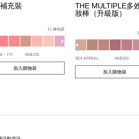
補充裝
THE MULTIPLE多
妝棒（升級版）
s
%E8%83%AD%E8%84%82%E8%A3%9C%E5%85%85%E8%A3%9D
8F%8A%E7%8F%A0%E5%85%89%E8%83%AD%E8%84%82%E7
Details
/zh/the-
Item
11 種色調
AD%86/0194251147000_hk.html
multiple/194251146249_hk.h
No.
51144252_hk
ions
194251146249_hk
Variations
B4%A0/0194251003832_hk.html
 – 777
HK$230
SEX APPEAL
HK$350
t
Add
Product
加入購物袋
s
加入購物袋
to
Actions
cart
s
options
牌活動資訊