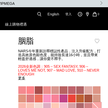
English
登入
QUANT
0
OF
ITEMS
線上購物禮遇
IN
CART
IS
胭脂
NARS今年重新詮釋標誌性產品，注入升級配方，打
造高效原色顯色度，能持妝長達16小時，並且帶來
輕盈舒適感，讓你愛不釋手。
2026全新色調：905 – SEX FANTASY, 906 –
LOVES ME NOT, 907 – MAD LOVE, 910 – NEVER
ENOUGH
更多
Variations