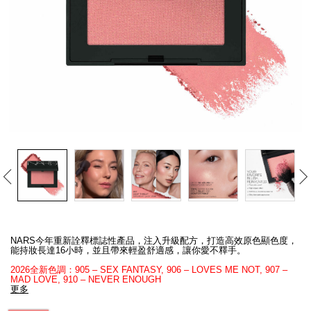
線上虛擬試妝
官網限定​
瀏覽全部
熱賣產品
全新
LIGHT REFLECTING™ 原生光
Details
/zh/%E8%83%AD%E8%84%82/0194251140414_hk.html
Item
亮肌卸妝油
No.
NARS今年重新詮釋標誌性產品，注入升級配方，打造高效原色顯色度，
0194251140414_hk
能持妝長達16小時，並且帶來輕盈舒適感，讓你愛不釋手。
2026全新色調：905 – SEX FANTASY, 906 – LOVES ME NOT, 907 –
MAD LOVE, 910 – NEVER ENOUGH
更多