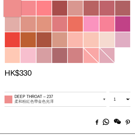
Variations
HK$330
Promotions
Add
Product
to
Actions
數量
差別
cart
DEEP THROAT – 237
options
柔和粉紅色帶金色光澤
分
Facebook
Pi
享
到
Whatsapp