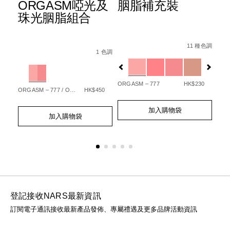
ORGASM啞光及
胭脂補充裝
T
色
珠光胭脂組合
多
級
Details
Item
/zh/%E8%83%A
Details
Item
/zh/orgasm%E5%95%9E%E5%85%89%E5
No.
11 種色調
Det
Ite
No.
1 色調
0194251144252_hk
ion%E8%89%B2%E6%83%91%E7%9C%BC%E5%BD%B1%E7%AD
No.
Variations
 種色調
194251146904_hk
Variations
19
Var
%9F%E5%85%89%E7%B7%8A%E7%B7%BB%E7%B2%BE%E8%8
ORGASM – 777
HK$230
ORGASM – 777 / ORGASM EDGE – 778
HK$450
90
SEX
Add
Product
Add
Product
to
Actions
加入購物袋
Ad
Pro
to
Actions
cart
加入購物袋
to
Act
cart
options
cart
options
opt
登記接收NARS最新資訊
訂閱電子通訊接收最新產品發佈、專屬禮遇及更多品牌活動資訊