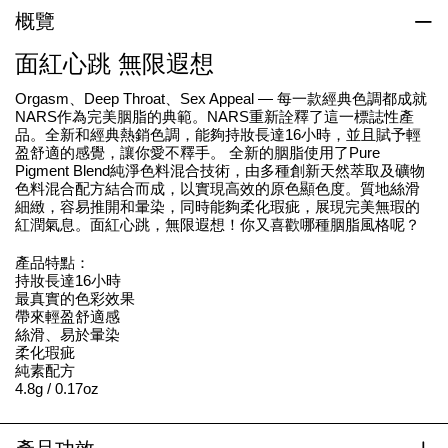
概覽
面紅心跳 無限遐想
Orgasm、Deep Throat、Sex Appeal — 每一款經典色調都成就
NARS作為完美胭脂的典範。NARS重新詮釋了這一標誌性產
品。全新和經典熱銷色調，能夠持妝長達16小時，並且賦予輕
盈舒適的感覺，讓你愛不釋手。 全新的胭脂使用了Pure
Pigment Blend純淨色料混合技術，由多種創新天然萃取及礦物
色料混合配方結合而成，以實現高效的原色顯色度。質地絲滑
細緻，容易推開和暈染，同時能夠柔化瑕疵，展現完美無瑕的
紅潤氣息。面紅心跳，無限遐想！你又喜歡哪種胭脂風格呢？
產品特點：
持妝長達16小時
最真實的色彩效果
帶來輕盈舒適感
絲滑、易於暈染
柔化瑕疵
純素配方
4.8g / 0.17oz