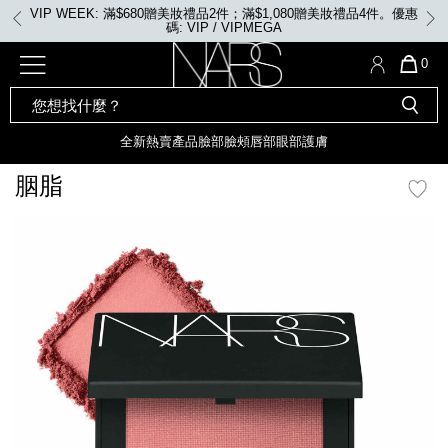
Skip
VIP WEEK: 滿$680贈美妝禮品2件；滿$1,080贈美妝禮品4件。優惠
to
碼: VIP / VIPMEGA
main
content
全新
產品
熱賣產品
選單"
QUA
0
OF
SEARCH
Nars
ITE
彩妝組合及禮品
全新
粉底
LIGHT REFLECTING™ 原生光
CATALOG
IN
亮肌卸妝油
CAR
全新
熱賣產品
臉部
臉頰
唇部
眼部
護膚
遮瑕膏
IS
化妝掃及工具
全新色調
LIGHT REFLECTING™ 原
胭脂
胭脂
生光幻彩蜜粉餅
臉部
mage
唇膏
全新
INSATIABLE炫彩緞光胭脂液
定妝蜜粉
臉頰
全新色調
AFTERGLOW 悅光唇彩​
瀏覽全部
全新
LIGHT REFLECTING™ 原生光
唇部
亮肌系列
線上購物禮遇
眼部
電子禮品卡
護膚