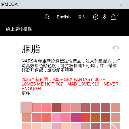
3X積分
English
登入
QUANT
0
OF
ITEMS
線上購物禮遇
IN
CART
IS
胭脂
NARS今年重新詮釋標誌性產品，注入升級配方，打
造高效原色顯色度，能持妝長達16小時，並且帶來
輕盈舒適感，讓你愛不釋手。
2026全新色調：905 – SEX FANTASY, 906 –
LOVES ME NOT, 907 – MAD LOVE, 910 – NEVER
ENOUGH
更多
Variations