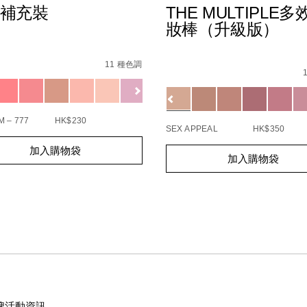
補充裝
THE MULTIPLE多
妝棒（升級版）
s
%E8%83%AD%E8%84%82%E8%A3%9C%E5%85%85%E8%A3%9D
8F%8A%E7%8F%A0%E5%85%89%E8%83%AD%E8%84%82%E7
Details
/zh/the-
Item
11 種色調
AD%86/0194251147000_hk.html
multiple/194251146249_hk.h
No.
51144252_hk
ions
194251146249_hk
Variations
B4%A0/0194251003832_hk.html
 – 777
HK$230
SEX APPEAL
HK$350
t
Add
Product
加入購物袋
s
加入購物袋
to
Actions
cart
s
options
牌活動資訊