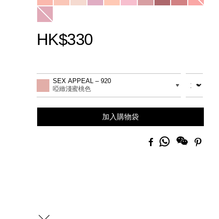
HK$330
Promotions
Add
Product
to
Actions
數量
差別
SEX APPEAL – 920
cart
啞緻淺蜜桃色
options
加入購物袋
分
Facebook
Pinte
享
到
Whatsapp