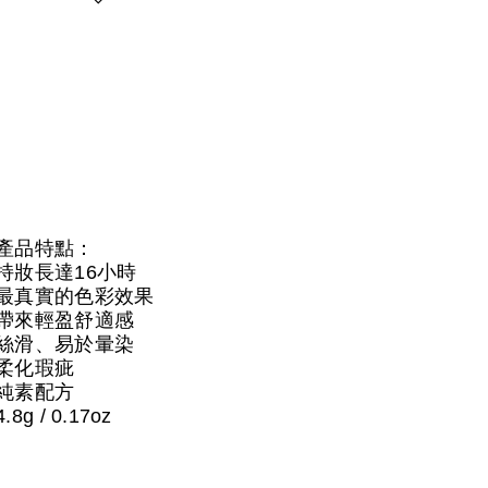
產品特點：
持妝長達16小時
最真實的色彩效果
帶來輕盈舒適感
絲滑、易於暈染
柔化瑕疵
純素配方
4.8g / 0.17oz