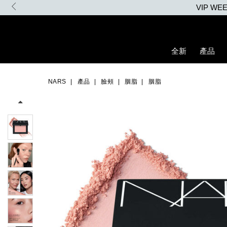
Skip
to
main
content
全新
產品
Details
/zh/%E8%83%AD%E8%84%82/0194251140421_hk.html
Item
Image
No.
NARS
產品
臉頰
胭脂
胭脂
0194251140421_hk