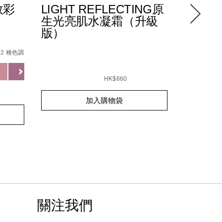
效彩
LIGHT REFLECTING原
水潤透
生光亮肌水凝霜（升級
30/PA
版）
/0194251144252_hk.html
%B5%84%E5%90%88/194251146904_hk.html
Details
/zh/%E6
Item
tml
No.
12 種色調
01942510
Variations
Details
/zh/light-
Item
reflecting%E5%8E%9F%E7%94%9F%E5%85
No.
HK$660
0194251039466_hk
Add
Product
GOTLAND
加入購物袋
to
Actions
Add
Product
cart
to
Actions
options
cart
options
關注我們