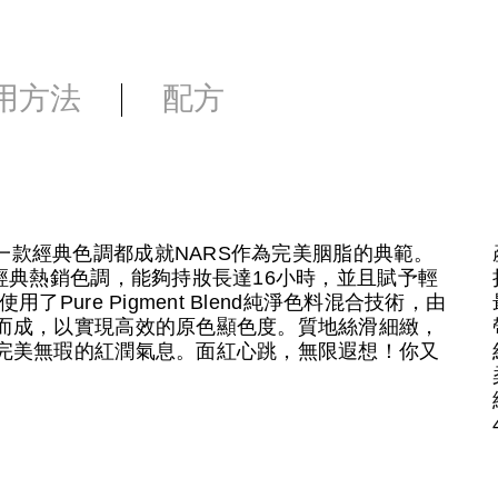
用方法
配方
eal — 每一款經典色調都成就NARS作為完美胭脂的典範。
經典熱銷色調，能夠持妝長達16小時，並且賦予輕
Pure Pigment Blend純淨色料混合技術，由
而成，以實現高效的原色顯色度。質地絲滑細緻，
完美無瑕的紅潤氣息。面紅心跳，無限遐想！你又