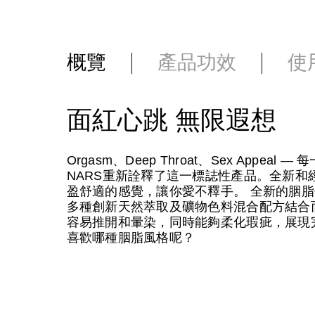
概覽
產品功效
使
面紅心跳 無限遐想
Orgasm、Deep Throat、Sex App
NARS重新詮釋了這一標誌性產品。全新和
盈舒適的感覺，讓你愛不釋手。 全新的胭脂使用了
多種創新天然萃取及礦物色料混合配方結合
容易推開和暈染，同時能夠柔化瑕疵，展現
喜歡哪種胭脂風格呢？