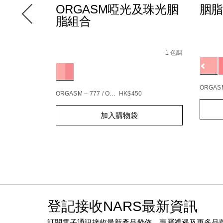
TION色
ORGASM啞光及珠光胭
胭脂
脂組合
Detail
/zh/
Item
l-
Details
/zh/orgasm%E5%95%9E%E5%85%89%E5%
Item
No.
tion%E8%89%B2%E6%83%91%E7%9C%BC%E5%BD%B1%E7%
No.
16 種色調
1 色調
01942
Variat
165912_hk.html
194251146904_hk
Variations
%E7%B2%89%E5%BA%95-
5%89%E7%B7%8A%E7%B7%BB%E7%B2%BE%E8%8F%AF%E7%
ORGASM
ORGASM – 777 / ORGASM EDGE – 778
HK$450
Add
Produc
Add
Product
to
Action
加入購物袋
to
Actions
cart
cart
option
options
登記接收NARS最新資訊
訂閱電子通訊接收最新產品發佈、專屬禮遇及更多品