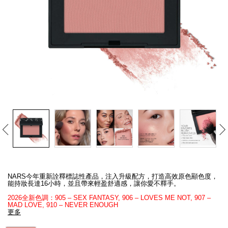
線上虛擬試妝
官網限定​
瀏覽全部
熱賣產品
全新
LIGHT REFLECTING™ 原生光
Details
/zh/%E8%83%AD%E8%84%82/0194251140445_hk.html
Item
亮肌卸妝油
No.
NARS今年重新詮釋標誌性產品，注入升級配方，打造高效原色顯色度，
0194251140445_hk
能持妝長達16小時，並且帶來輕盈舒適感，讓你愛不釋手。
2026全新色調：905 – SEX FANTASY, 906 – LOVES ME NOT, 907 –
MAD LOVE, 910 – NEVER ENOUGH
更多