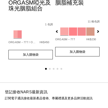
ORGASM啞光及
胭脂補充裝
水
珠光胭脂組合
霜
3
e-
Details
Item
/zh/%E8%83%A
Details
Item
/zh/orgasm%E5%95%9E%E5%85%89%E5
No.
種色調
11 種色調
Det
Ite
No.
1 色調
w/0607845039709_hk.html
0194251144252_hk
No.
Variations
194251146904_hk
Variations
01
Var
%9F%E5%85%89%E7%B7%8A%E7%B7%BB%E7%B2%BE%E8%8
65
ORGASM – 777
HK$230
ORGASM – 777 / ORGASM EDGE – 778
HK$450
GOT
Add
Product
Add
Product
to
Actions
加入購物袋
Ad
Pro
to
Actions
cart
加入購物袋
to
Act
cart
options
cart
options
opt
登記接收NARS最新資訊
訂閱電子通訊接收最新產品發佈、專屬禮遇及更多品牌活動資訊