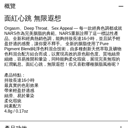
概覽
面紅心跳 無限遐想
Orgasm、Deep Throat、Sex Appeal — 每一款經典色調都成就
NARS作為完美胭脂的典範。NARS重新詮釋了這一標誌性產
品。全新和經典熱銷色調，能夠持妝長達16小時，並且賦予輕
盈舒適的感覺，讓你愛不釋手。 全新的胭脂使用了Pure
Pigment Blend純淨色料混合技術，由多種創新天然萃取及礦物
色料混合配方結合而成，以實現高效的原色顯色度。質地絲滑
細緻，容易推開和暈染，同時能夠柔化瑕疵，展現完美無瑕的
紅潤氣息。面紅心跳，無限遐想！你又喜歡哪種胭脂風格呢？
產品特點：
持妝長達16小時
最真實的色彩效果
帶來輕盈舒適感
絲滑、易於暈染
柔化瑕疵
純素配方
4.8g / 0.17oz