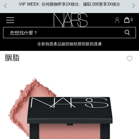
Skip
VIP WEEK: 任何購物即享2X積分、滿$2,000更享3X積分
to
main
content
全新
產品
熱賣產品
選單"
QUA
0
OF
SEARCH
Nars
ITE
彩妝組合及禮品
全新
粉底
LIGHT REFLECTING™ 原生光
CATALOG
IN
亮肌卸妝油
CAR
全新
熱賣產品
臉部
臉頰
唇部
眼部
護膚
遮瑕膏
IS
化妝掃及工具
全新色調
LIGHT REFLECTING™ 原
胭脂
胭脂
生光幻彩蜜粉餅
臉部
mage
唇膏
全新
INSATIABLE炫彩緞光胭脂液
定妝蜜粉
臉頰
全新色調
AFTERGLOW 悅光唇彩​
瀏覽全部
全新
LIGHT REFLECTING™ 原生光
唇部
亮肌系列
線上購物禮遇
眼部
電子禮品卡
護膚