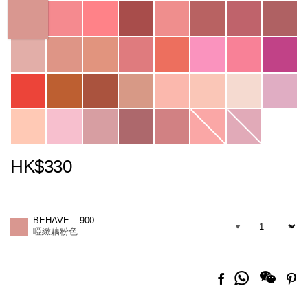
Variations
HK$330
Promotions
Add
Product
to
Actions
數量
差別
cart
BEHAVE – 900
options
啞緻藕粉色
分
Facebook
Pi
享
到
Whatsapp