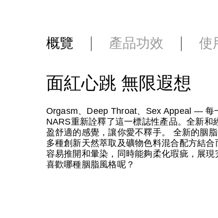
概覽
產品功效
使
面紅心跳 無限遐想
Orgasm、Deep Throat、Sex App
NARS重新詮釋了這一標誌性產品。全新和
盈舒適的感覺，讓你愛不釋手。 全新的胭脂使用了
多種創新天然萃取及礦物色料混合配方結合
容易推開和暈染，同時能夠柔化瑕疵，展現
喜歡哪種胭脂風格呢？