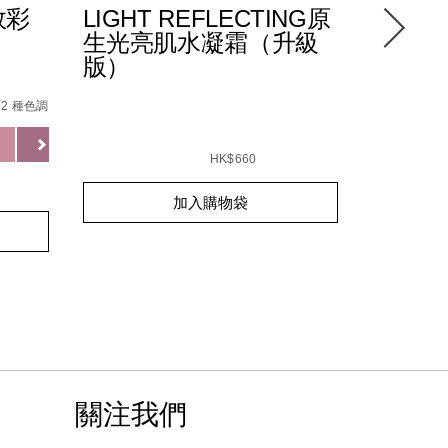
效彩
LIGHT REFLECTING原
水潤透
生光亮肌水凝霜（升級
30/PA
版）
/0194251144252_hk.html
%B5%84%E5%90%88/194251146904_hk.html
Details
/zh/%E6
Item
tml
No.
12 種色調
01942510
Variations
Details
/zh/light-
Item
reflecting%E5%8E%9F%E7%94%9F%E5%85
No.
HK$660
0194251039466_hk
Add
Product
GOTLAND
加入購物袋
to
Actions
Add
Product
cart
to
Actions
options
cart
options
關注我們