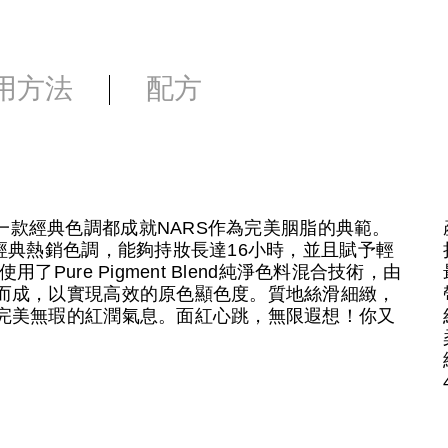
用方法
配方
eal — 每一款經典色調都成就NARS作為完美胭脂的典範。
經典熱銷色調，能夠持妝長達16小時，並且賦予輕
Pure Pigment Blend純淨色料混合技術，由
而成，以實現高效的原色顯色度。質地絲滑細緻，
完美無瑕的紅潤氣息。面紅心跳，無限遐想！你又