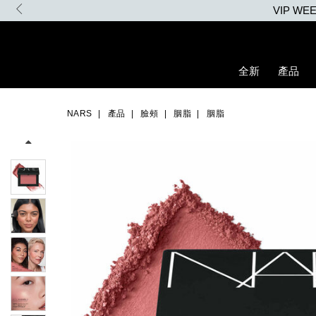
Skip
to
main
content
全新
產品
Details
/zh/%E8%83%AD%E8%84%82/0194251140476_hk.html
Item
Image
No.
NARS
產品
臉頰
胭脂
胭脂
0194251140476_hk