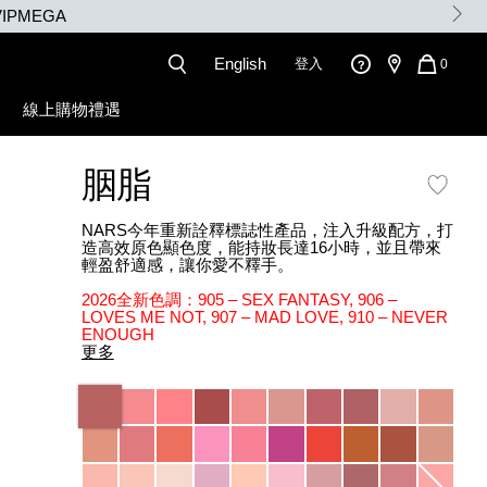
3X積分
English
登入
QUANT
0
OF
ITEMS
線上購物禮遇
IN
CART
IS
胭脂
NARS今年重新詮釋標誌性產品，注入升級配方，打
造高效原色顯色度，能持妝長達16小時，並且帶來
輕盈舒適感，讓你愛不釋手。
2026全新色調：905 – SEX FANTASY, 906 –
LOVES ME NOT, 907 – MAD LOVE, 910 – NEVER
ENOUGH
更多
Variations