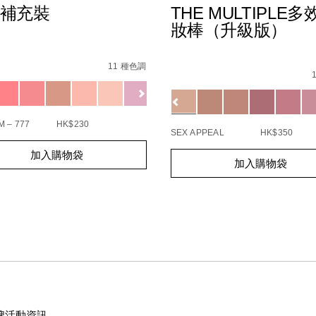
補充裝
THE MULTIPLE多
妝棒（升級版）
s
%E8%83%AD%E8%84%82%E8%A3%9C%E5%85%85%E8%A3%9D
89%E5%BA%95spf-
8F%8A%E7%8F%A0%E5%85%89%E8%83%AD%E8%84%82%E7
Details
/zh/the-
Item
11 種色調
multiple/194251146249_hk.h
No.
51144252_hk
ions
194251146249_hk
Variations
B4%A0/0194251003832_hk.html
 – 777
HK$230
SEX APPEAL
HK$350
t
Add
Product
加入購物袋
s
加入購物袋
to
Actions
cart
s
options
牌活動資訊