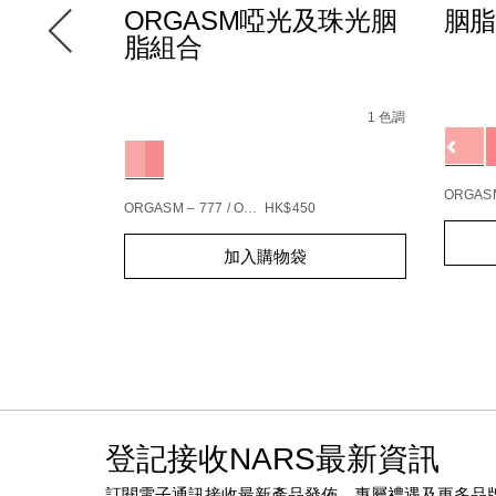
F
ORGASM啞光及珠光胭
胭脂
脂組合
Detail
/zh/
Item
%E6%B0%B4%E5%85%89%E6%B0%A3%E5%A2%8A%E7%B2%
Details
/zh/orgasm%E5%95%9E%E5%85%89%E5%
Item
No.
%2Fpa%2B%2B%2B/0194251006512_hk.html
No.
6 種色調
1 色調
01942
Variat
165912_hk.html
194251146904_hk
Variations
%E7%B2%89%E5%BA%95-
5%89%E7%B7%8A%E7%B7%BB%E7%B2%BE%E8%8F%AF%E7%
ORGASM
ORGASM – 777 / ORGASM EDGE – 778
HK$450
Add
Produc
Add
Product
to
Action
加入購物袋
to
Actions
cart
cart
option
options
登記接收NARS最新資訊
訂閱電子通訊接收最新產品發佈、專屬禮遇及更多品