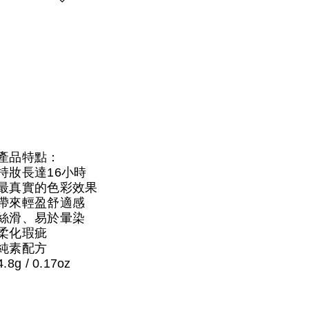
產品特點：
持妝長達16小時
最真實的色彩效果
帶來輕盈舒適感
絲滑、易於暈染
柔化瑕疵
純素配方
4.8g / 0.17oz