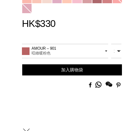
HK$330
Promotions
Add
Product
to
Actions
數量
差別
AMOUR – 901
cart
啞緻暖粉色
options
加入購物袋
分
Facebook
Pinte
享
到
Whatsapp