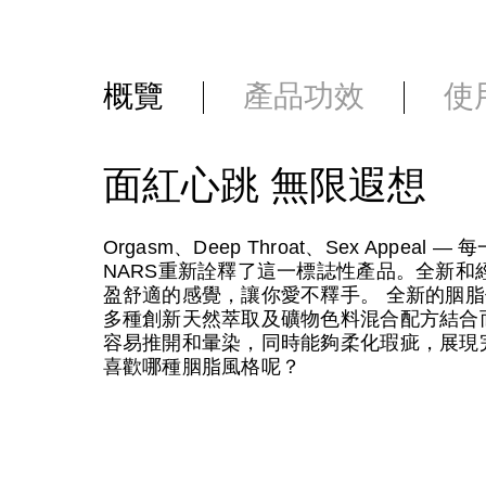
概覽
產品功效
使
面紅心跳 無限遐想
Orgasm、Deep Throat、Sex App
NARS重新詮釋了這一標誌性產品。全新和
盈舒適的感覺，讓你愛不釋手。 全新的胭脂使用了
多種創新天然萃取及礦物色料混合配方結合
容易推開和暈染，同時能夠柔化瑕疵，展現
喜歡哪種胭脂風格呢？