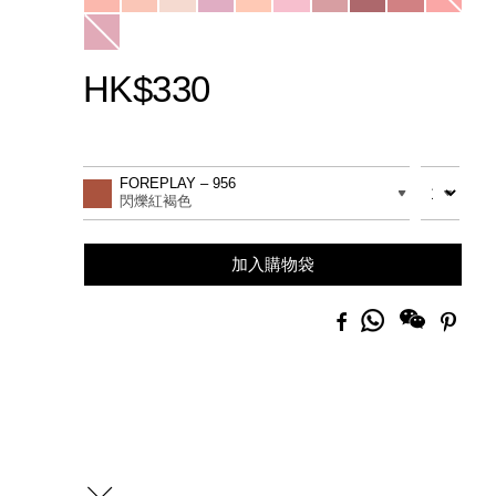
HK$330
Promotions
Add
Product
to
Actions
數量
差別
FOREPLAY – 956
cart
閃爍紅褐色
options
加入購物袋
分
Facebook
Pinte
享
到
Whatsapp