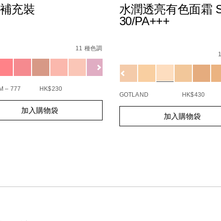
補充裝
水潤透亮有色面霜 S
30/PA+++
s
%E8%83%AD%E8%84%82%E8%A3%9C%E5%85%85%E8%A3%9D
8F%8A%E7%8F%A0%E5%85%89%E8%83%AD%E8%84%82%E7
Details
/zh/%E6%B0%B4%E6%BD
Item
11 種色調
No.
51144252_hk
ions
0194251009537_hk
Variations
B4%A0/0194251003832_hk.html
 – 777
HK$230
GOTLAND
HK$430
t
Add
Product
加入購物袋
s
加入購物袋
to
Actions
cart
s
options