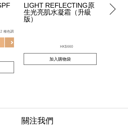
PF
LIGHT REFLECTING原
LIGHT
生光亮肌水凝霜（升級
原生光
版）
底 SPF
/0194251144252_hk.html
%B5%84%E5%90%88/194251146904_hk.html
%A4%E9%80%8F%E4%BA%AE%E6%9C%89%E8%89%B2%E9%
Details
/zh/light-
Item
12 種色調
reflectin
No.
%E5%8E
NARZ1074
Variations
Details
/zh/light-
Item
spf-
reflecting%E5%8E%9F%E7%94%9F%E5%85
No.
HK$660
50%2B%2F
0194251039466_hk
Add
Product
SEOUL
加入購物袋
to
Actions
cart
Add
Product
options
to
Actions
cart
options
關注我們