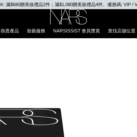
EEK: 滿$680贈美妝禮品2件；滿$1,080贈美妝禮品4件。優惠碼: VIP / V
Nars
熱賣產品
妝藝服務
NARSISSIST 會員獎賞
查找店舖位置