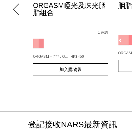
ORGASM啞光及珠光胭
胭脂
脂組合
jave-
Detail
/zh/
Item
Details
/zh/orgasm%E5%95%9E%E5%85%89%E5%
Item
No.
8 種色調
No.
1 色調
dow/0607845039709_hk.html
01942
Variat
165912_hk.html
194251146904_hk
Variations
5%89%E7%B7%8A%E7%B7%BB%E7%B2%BE%E8%8F%AF%E7%
ORGASM
ORGASM – 777 / ORGASM EDGE – 778
HK$450
Add
Produc
Add
Product
to
Action
加入購物袋
to
Actions
cart
cart
option
options
登記接收NARS最新資訊