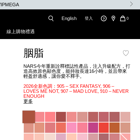
IPMEGA
English
登入
QUANT
0
OF
ITEMS
線上購物禮遇
IN
CART
IS
胭脂
NARS今年重新詮釋標誌性產品，注入升級配方，打
造高效原色顯色度，能持妝長達16小時，並且帶來
輕盈舒適感，讓你愛不釋手。
2026全新色調：905 – SEX FANTASY, 906 –
LOVES ME NOT, 907 – MAD LOVE, 910 – NEVER
ENOUGH
更多
Variations