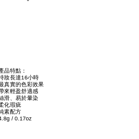
產品特點：
持妝長達16小時
最真實的色彩效果
帶來輕盈舒適感
絲滑、易於暈染
柔化瑕疵
純素配方
4.8g / 0.17oz