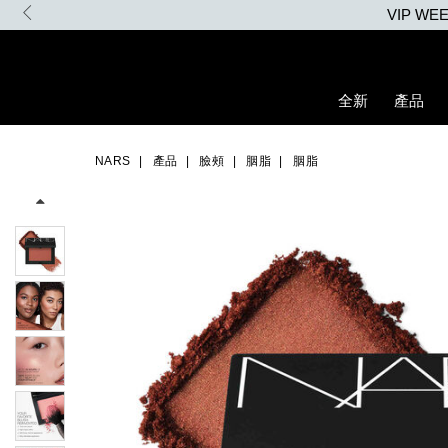
Skip
VIP W
to
main
content
全新
產品
Details
/zh/%E8%83%AD%E8%84%82/0194251140520_hk.html
Item
Image
No.
NARS
產品
臉頰
胭脂
胭脂
0194251140520_hk