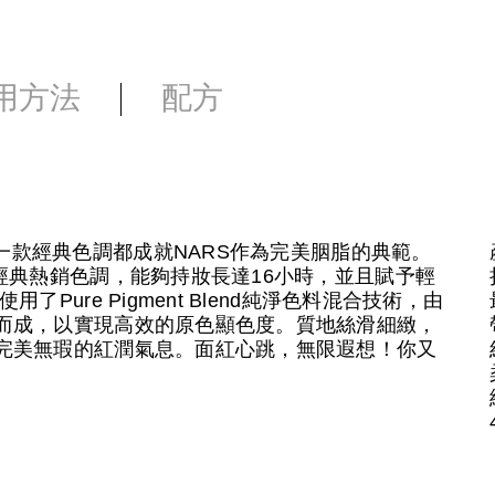
用方法
配方
eal — 每一款經典色調都成就NARS作為完美胭脂的典範。
經典熱銷色調，能夠持妝長達16小時，並且賦予輕
Pure Pigment Blend純淨色料混合技術，由
而成，以實現高效的原色顯色度。質地絲滑細緻，
完美無瑕的紅潤氣息。面紅心跳，無限遐想！你又