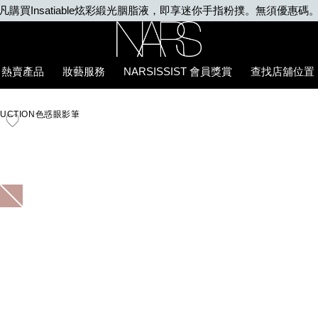
凡購買Insatiable炫彩緞光胭脂液，即享迷你手指粉撲。無須優惠碼
Nars
熱賣產品
妝藝服務
NARSISSIST 會員獎賞
查找店舖位置
AD%86/0194251147017_hk.html
EDUCTION色惑眼影筆