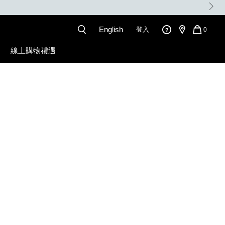
。
English
登入
QUANT
0
OF
ITEMS
線上購物禮遇
IN
CART
IS