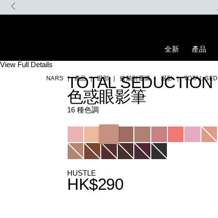
Skip
to
main
content
全新
產品
Details
/zh/total-
Item
View Full Details
seduction%E8%89%B2%E6%83%91%E7%9C%BC%E5%BD%B1%E7%
No.
TOTAL SEDUCTION
NARS
產品
眼部
按類別選購
眼影
TOTAL S
0194251147017_hk
色惑眼影筆
16 種色調
Variations
HUSTLE
HK$290
Promotions
Add
Product