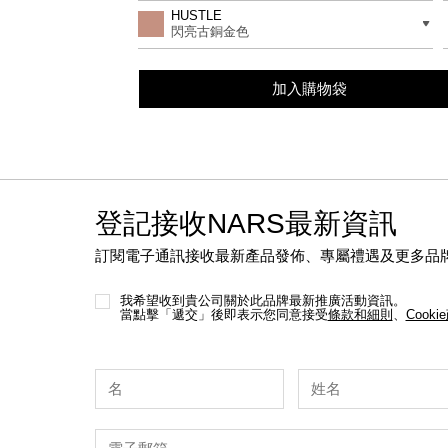
to
Actions
差別
HUSTLE
cart
閃亮古銅金色
options
加入購物袋
登記接收NARS最新資訊
訂閱電子通訊接收最新產品發佈、專屬禮遇及更多品
我希望收到貴公司關於此品牌最新推廣活動資訊。
當點擊「遞交」後即表示您同意接受
條款和細則
、
Cooki