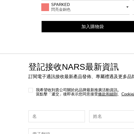
to
Actions
差別
SPARKED
cart
閃亮金銅色
options
加入購物袋
登記接收NARS最新資訊
訂閱電子通訊接收最新產品發佈、專屬禮遇及更多品
我希望收到貴公司關於此品牌最新推廣活動資訊。
當點擊「遞交」後即表示您同意接受
條款和細則
、
Cooki