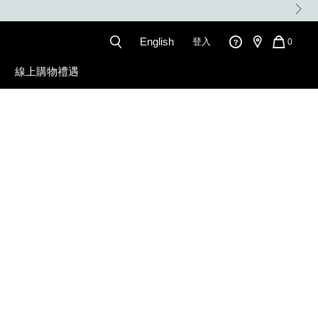
。
English
登入
QUANT
0
OF
ITEMS
線上購物禮遇
IN
CART
IS