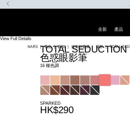
Skip
to
main
content
全新
產品
Details
/zh/total-
Item
View Full Details
seduction%E8%89%B2%E6%83%91%E7%9C%BC%E5%BD%B1%E7%
No.
TOTAL SEDUCTION
NARS
產品
眼部
按類別選購
眼影
TOTAL S
0194251151076_hk
色惑眼影筆
16 種色調
Variations
SPARKED
HK$290
Promotions
Add
Product