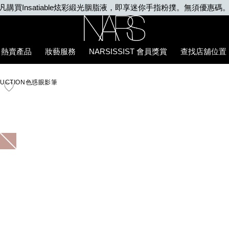
凡購買Insatiable炫彩緞光胭脂液，即享迷你手指粉撲。無須優惠碼
Nars
熱賣產品
妝藝服務
NARSISSIST 會員獎賞
查找店舖位置
AD%86/0194251151076_hk.html
EDUCTION色惑眼影筆