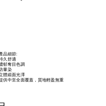
產品細節:
持久舒適
濃郁奪目色調
防暈染
立體緞面光澤
提供中至全面覆蓋，質地輕盈無重