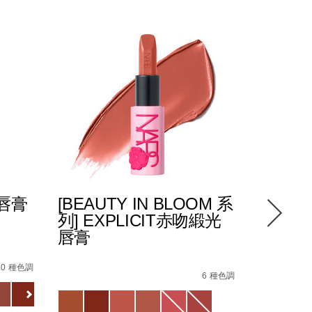
光唇膏
[BEAUTY IN BLOOM 系
POWE
列] EXPLICIT赤吻緞光
緻唇膏
唇膏
8%E6%96%B0%E5%8D%87%E7%B4%9A%E9%85%8D%E6%96
5%94%87%E8%86%8F/0194251133720_hk.html
4%E5%90%BB%E7%B7%9E%E5%85%89%E5%94%87%E8%86%
Details
/zh/pow
Item
Details
/zh/%5Bbeauty-
Item
No.
10 種色調
in-
No.
6 種色調
01942511
Variations
bloom-
194251146218_hk
Variations
查看
%E7%B3%BB%E5%88%97%5D-
更多
explicit%E8%B5%A4%E5%90%BB%E7%B7%9E%E