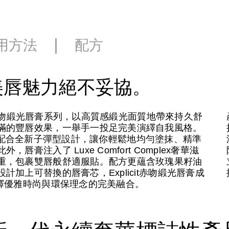
用方法
配方
美唇魅力絕不妥協。
it赤吻緞光唇膏系列，以高質感緞光面質地帶來持久舒
滿的豐唇效果，一舉手一投足完美演繹自我風格。
膽炫色，配合全新子彈型設計，讓你輕鬆地均勻塗抹、精準
注入了 Luxe Comfort Complex奢華滋
重，包裹雙唇般舒適服貼。配方更蘊含玫瑰果籽油
加上可替換的唇膏芯，Explicit赤吻緞光唇膏成
繹優雅時尚與環保理念的完美融合。