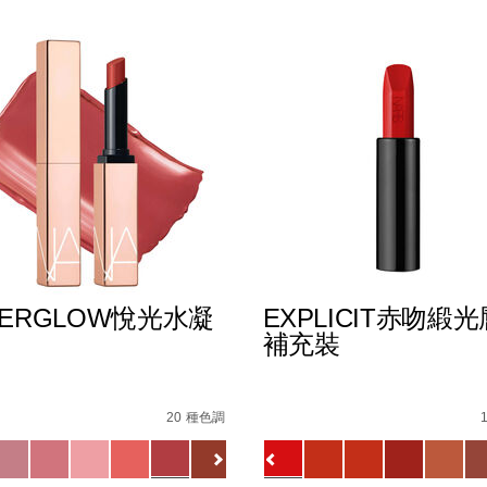
TERGLOW悅光水凝
EXPLICIT赤吻緞
補充裝
E8%AD%B7%E5%94%87%E8%86%8F%EF%BC%88%E5%85%A
s
afterglow%E6%82%85%E5%85%89%E6%B0%B4%E5%87%9D%E
Details
/zh/explicit%E8%B5%A
Item
No.
20 種色調
E5%94%87%E5%BD%A9/194251159270_hk.html
51133720_hk
0194251145549_hk
ions
Variations