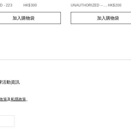
D - 223
HK$300
UNAUTHORIZED – 863
HK$200
t
Add
Product
加入購物袋
加入購物袋
s
to
Actions
cart
s
options
牌活動資訊
e政策
及
私隱政策
。