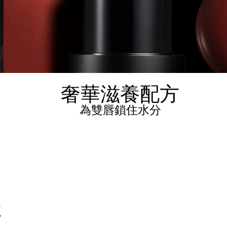
奢華滋養配方
為雙唇鎖住水分
趣