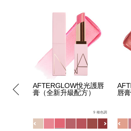
E多效彩
AFTERGLOW悅光護唇
AF
膏（全新升級配方）
唇膏
-
Details
/zh/afterglow%E6%82%85%E5%85%89%
Item
Detail
/zh/
Item
147000_hk.html
le/194251146249_hk.html
No.
No.
12 種色調
9 種色調
5%88%97%E3%80%91afterglow%E6%82%85%E5%85%89%
194251154732_hk
01942
Variations
Variat
查看
更多