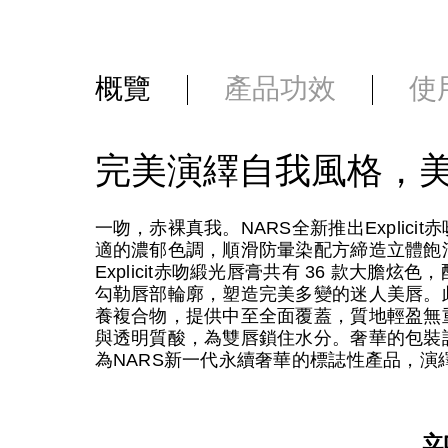
概覽
產品功效
使
完美演繹自我風格，
一吻，赤裸真我。NARS全新推出Explic
適的濃郁色調，順滑防暈染配方締造立體飽
Explicit赤吻緞光唇膏共有 36 款大
勾勒唇部輪廓，塑造完美多變的迷人美唇。此外，唇膏
養複合物，提供中至全面覆蓋，質地輕盈無
與透明質酸，為雙唇鎖住水分。奢華的包裝設計
為NARS新一代永續奢華的標誌性產品，演