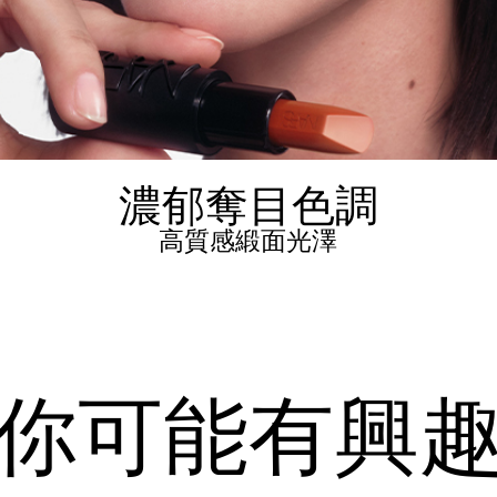
濃郁奪目色調
高質感緞面光澤
你可能有興