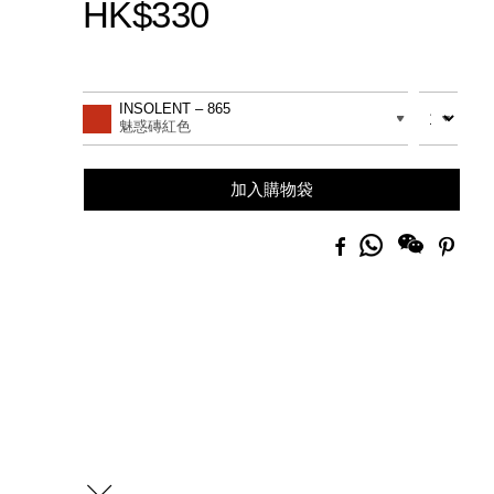
HK$330
Promotions
Add
Product
to
Actions
數量
差別
INSOLENT – 865
cart
魅惑磚紅色
options
加入購物袋
分
Facebook
Pinte
享
到
Whatsapp