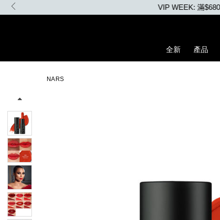
Skip
to
main
content
全新
產品
Details
/zh/explicit%E8%B5%A4%E5%90%BB%E7%B7%9E%E5%85%89%E
Item
Image
No.
NARS
194251136974_hk