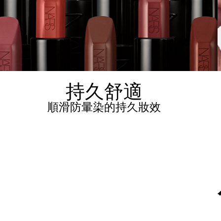
持久舒適
順滑防暈染的持久妝效