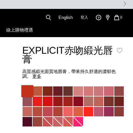
English
登入
QUANT
0
OF
ITEMS
線上購物禮遇
IN
CART
IS
EXPLICIT赤吻緞光唇
膏
高質感緞光面質地唇膏，帶來持久舒適的濃郁色
調。
更多
Variations