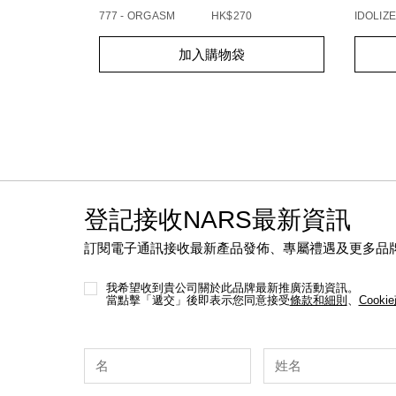
777 - ORGASM
HK$270
IDOLIZE
Add
Product
Add
Produc
加入購物袋
to
Actions
to
Action
cart
cart
options
option
登記接收NARS最新資訊
訂閱電子通訊接收最新產品發佈、專屬禮遇及更多品
我希望收到貴公司關於此品牌最新推廣活動資訊。
當點擊「遞交」後即表示您同意接受
條款和細則
、
Cooki