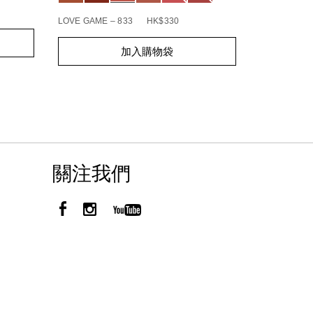
BOHEMIAN R
LOVE GAME – 833
HK$330
Add
Product
Add
Product
to
Actions
加入購物袋
to
Actions
cart
cart
options
options
關注我們