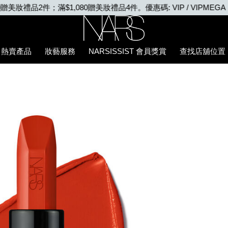
VIP WEEK: 任何購物即享2X積分、滿$2,000更享3X積分
Nars
熱賣產品
妝藝服務
NARSISSIST 會員獎賞
查找店舖位置
5%94%87%E8%86%8F/194251136974_hk.html