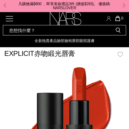
Skip
凡購物滿$800 ﹐即享美妝禮品3件 (價值$293)。 ​優惠碼:
to
NARSLOVER
main
content
全新
產品
熱賣產品
選單"
QUA
0
OF
SEARCH
Nars
ITE
彩妝組合及禮品
全新
粉底
LIGHT REFLECTING™ 原生光
CATALOG
IN
亮肌卸妝油
CAR
全新
熱賣產品
臉部
臉頰
唇部
眼部
護膚
遮瑕膏
IS
化妝掃及工具
全新色調
LIGHT REFLECTING™ 原
EXPLICIT赤吻緞光唇膏
胭脂
生光幻彩蜜粉餅
臉部
mage
唇膏
全新
INSATIABLE炫彩緞光胭脂液
定妝蜜粉
臉頰
全新色調
AFTERGLOW 悅光唇彩​
瀏覽全部
全新
LIGHT REFLECTING™ 原生光
唇部
亮肌系列
線上購物禮遇
眼部
電子禮品卡
護膚