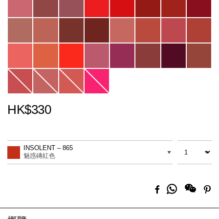
HK$330
Promotions
Add
Product
to
Actions
數量
差別
cart
INSOLENT – 865
options
魅惑磚紅色
分
Facebook
Pi
享
到
Whatsapp