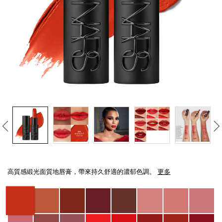
線上虛擬試妝
官網限定​
瀏覽全部
熱賣產品
全新
LIGHT REFLECTING™ 原生光
Details
/zh/explicit%E8%B5%A4%E5%90%BB%E7%B7%9E%E5%85%89%E5%94%8
Item
亮肌卸妝油
No.
高質感緞光面質地唇膏，帶來持久舒適的濃郁色調。
更多
194251136974_hk
Variations