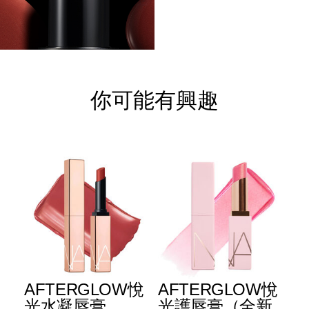
你可能有興趣
AFTERGLOW悅
AFTERGLOW悅
E
光水凝唇膏
光護唇膏（全新
光