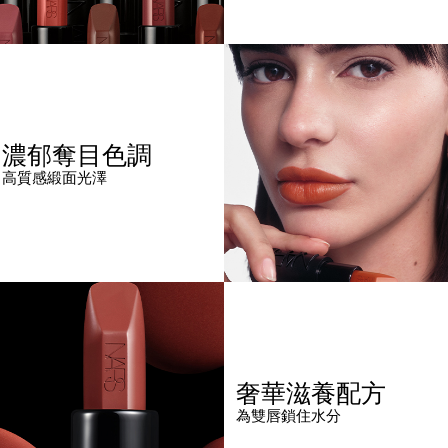
濃郁奪目色調
高質感緞面光澤
奢華滋養配方
為雙唇鎖住水分