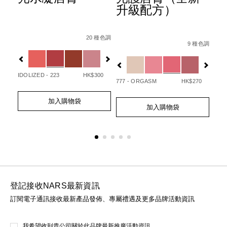
升級配方）
ion-
Details
Item
/zh/afterglow%E6%82%85%E5%85%89%E
Det
Ite
種色調
Details
Item
/zh/afterglo
No.
No.
20 種色調
07845090748_hk.html
1%E7%9C%BC%E5%BD%B1%E7%AD%86/0194251147000_h
No.
9 種色調
0194251133720_hk
01
Variations
Var
194251154732_hk
Variations
20
IDOLIZED - 223
HK$300
UNA
777 - ORGASM
HK$270
Add
Product
Ad
Pro
Add
Product
to
Actions
to
Act
加入購物袋
to
Actions
cart
cart
加入購物袋
cart
options
opt
options
登記接收NARS最新資訊
訂閱電子通訊接收最新產品發佈、專屬禮遇及更多品牌活動資訊
我希望收到貴公司關於此品牌最新推廣活動資訊。