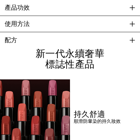
產品功效
使用方法
配方
新一代永續奢華
標誌性產品
持久舒適
順滑防暈染的持久妝效