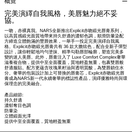
概覽
完美演繹自我風格，美唇魅力絕不妥
協。
一吻，赤裸真我。NARS全新推出Explicit赤吻緞光唇膏系列，
以高質感緞光面質地帶來持久舒適的濃郁色調，順滑防暈染配
方締造立體飽滿的豐唇效果，一舉手一投足完美演繹自我風
格。Explicit赤吻緞光唇膏共有 36 款大膽炫色，配合全新子彈型
設計，讓你輕鬆地均勻塗抹、精準勾勒唇部輪廓，塑造完美多
變的迷人美唇。此外，唇膏注入了 Luxe Comfort Complex奢華
滋養複合物，提供中至全面覆蓋，質地輕盈無重，包裹雙唇般
舒適服貼。配方更蘊含玫瑰果籽油與透明質酸，為雙唇鎖住水
分。奢華的包裝設計加上可替換的唇膏芯，Explicit赤吻緞光唇
膏成為NARS新一代永續奢華的標誌性產品，演繹優雅時尚與環
保理念的完美融合。
產品細節:
持久舒適
濃郁奪目色調
防暈染
立體緞面光澤
提供中至全面覆蓋，質地輕盈無重