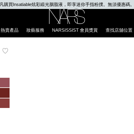
凡購買Insatiable炫彩緞光胭脂液，即享迷你手指粉撲。無須優惠碼
Nars
熱賣產品
妝藝服務
NARSISSIST 會員獎賞
查找店舖位置
5%94%87%E8%86%8F/194251136974_hk.html