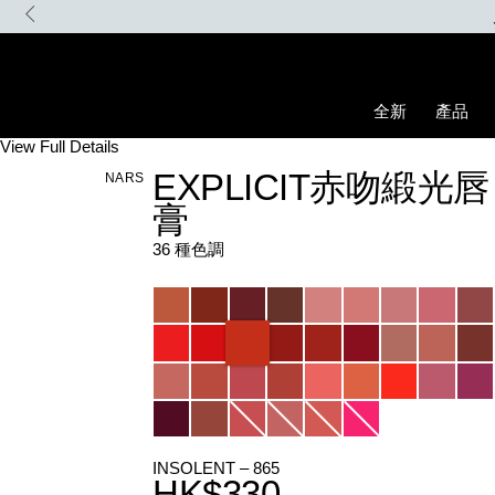
Skip
to
main
content
全新
產品
Details
/zh/explicit%E8%B5%A4%E5%90%BB%E7%B7%9E%E5%85%89%E
Item
View Full Details
No.
EXPLICIT赤吻緞光唇
NARS
194251136974_hk
膏
36 種色調
Variations
INSOLENT – 865
HK$330