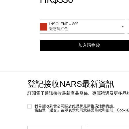
Promotions
Add
Product
to
Actions
差別
INSOLENT – 865
cart
魅惑磚紅色
options
加入購物袋
登記接收NARS最新資訊
訂閱電子通訊接收最新產品發佈、專屬禮遇及更多品
我希望收到貴公司關於此品牌最新推廣活動資訊。
當點擊「遞交」後即表示您同意接受
條款和細則
、
Cooki