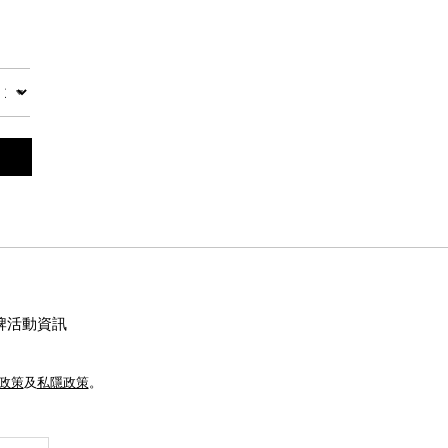
數量
牌活動資訊
e政策
及
私隱政策
。