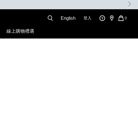
。
English
登入
QUANT
0
OF
ITEMS
線上購物禮遇
IN
CART
IS