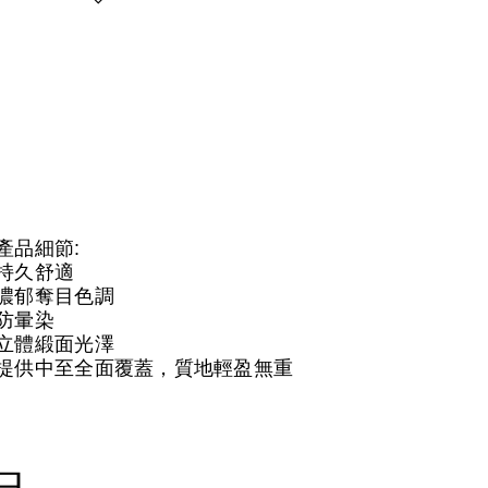
產品細節:
持久舒適
濃郁奪目色調
防暈染
立體緞面光澤
提供中至全面覆蓋，質地輕盈無重