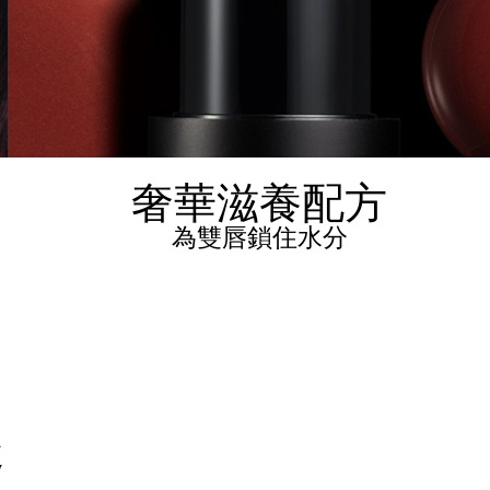
奢華滋養配方
為雙唇鎖住水分
趣