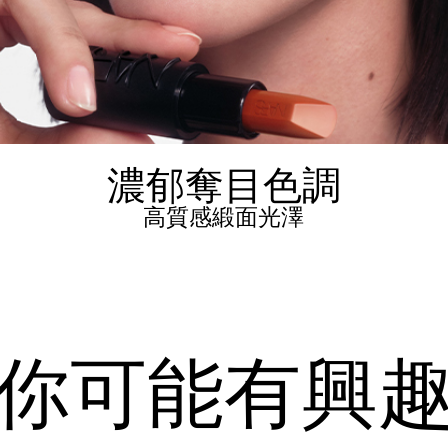
濃郁奪目色調
高質感緞面光澤
你可能有興