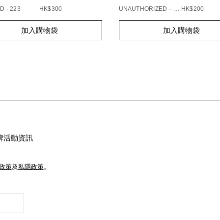
D - 223
HK$300
UNAUTHORIZED – 863
HK$200
t
Add
Product
加入購物袋
加入購物袋
s
to
Actions
cart
s
options
牌活動資訊
e政策
及
私隱政策
。