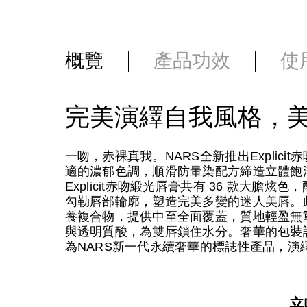
概覽
產品功效
使
完美演繹自我風格，
一吻，赤裸真我。NARS全新推出Explic
適的濃郁色調，順滑防暈染配方締造立體飽
Explicit赤吻緞光唇膏共有 36 款大
勾勒唇部輪廓，塑造完美多變的迷人美唇。此外，唇膏
養複合物，提供中至全面覆蓋，質地輕盈無
與透明質酸，為雙唇鎖住水分。奢華的包裝設計
為NARS新一代永續奢華的標誌性產品，演