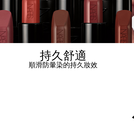
持久舒適
順滑防暈染的持久妝效