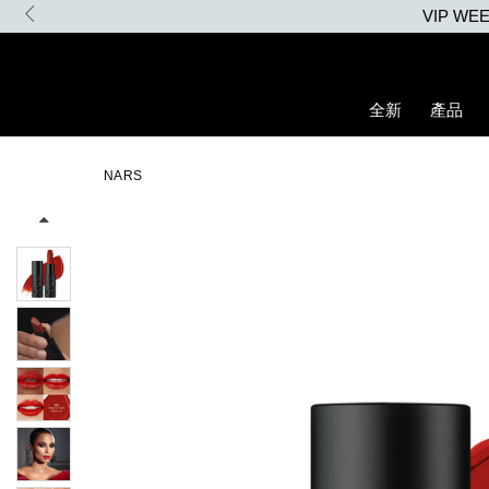
Skip
to
main
content
全新
產品
Details
/zh/explicit%E8%B5%A4%E5%90%BB%E7%B7%9E%E5%85%89%E
Item
Image
No.
NARS
194251136981_hk