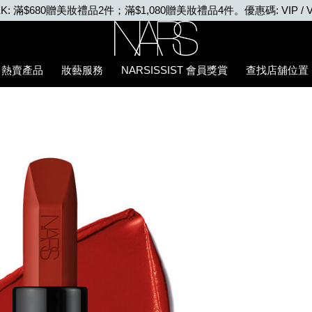
VIP WEEK: 任何購物即享2X積分、滿$2,000更享3X積分
Nars
熱賣產品
妝藝服務
NARSISSIST 會員獎賞
查找店舖位置
5%94%87%E8%86%8F/194251136981_hk.html