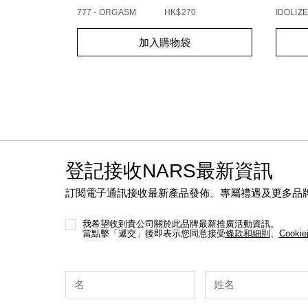
777 - ORGASM
HK$270
IDOLIZE
Add
Product
Add
Produc
加入購物袋
to
Actions
to
Action
cart
cart
options
option
登記接收NARS最新資訊
訂閱電子通訊接收最新產品發佈、專屬禮遇及更多品
我希望收到貴公司關於此品牌最新推廣活動資訊。
當點擊「遞交」後即表示您同意接受
條款和細則
、
Cooki