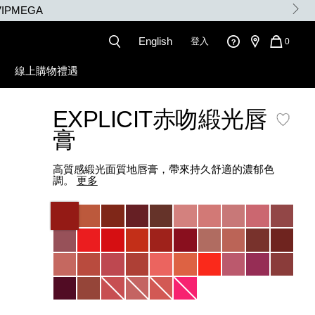
English
登入
QUANT
0
OF
ITEMS
線上購物禮遇
IN
CART
IS
EXPLICIT赤吻緞光唇
膏
高質感緞光面質地唇膏，帶來持久舒適的濃郁色
調。
更多
Variations