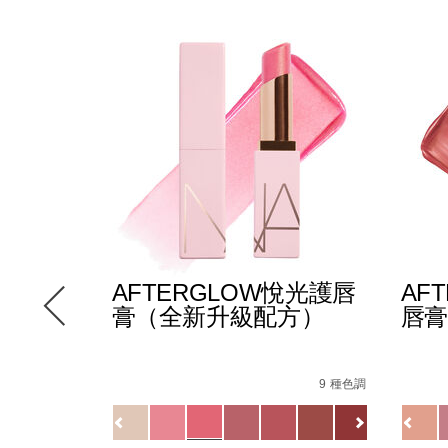
E多效彩
AFTERGLOW悅光護唇
AF
膏（全新升級配方）
唇膏
-
Details
/zh/afterglow%E6%82%85%E5%85%89%
Item
Detail
/zh/
Item
147000_hk.html
le/194251146249_hk.html
No.
No.
12 種色調
9 種色調
5%88%97%E3%80%91afterglow%E6%82%85%E5%85%89%
194251154732_hk
01942
Variations
Variat
查看
更多