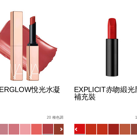
TERGLOW悅光水凝
EXPLICIT赤吻緞
補充裝
E8%AD%B7%E5%94%87%E8%86%8F%EF%BC%88%E5%85%A
s
afterglow%E6%82%85%E5%85%89%E6%B0%B4%E5%87%9D%E
Details
/zh/explicit%E8%B5%A
Item
No.
20 種色調
E5%94%87%E5%BD%A9/194251159270_hk.html
51133720_hk
0194251145549_hk
ions
Variations