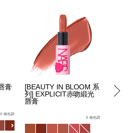
光唇膏
[BEAUTY IN BLOOM 系
POWE
列] EXPLICIT赤吻緞光
緻唇膏
唇膏
8%E6%96%B0%E5%8D%87%E7%B4%9A%E9%85%8D%E6%96
5%94%87%E8%86%8F/0194251133720_hk.html
4%E5%90%BB%E7%B7%9E%E5%85%89%E5%94%87%E8%86%
Details
/zh/pow
Item
Details
/zh/%5Bbeauty-
Item
No.
10 種色調
in-
No.
6 種色調
01942511
Variations
bloom-
194251146218_hk
Variations
查看
%E7%B3%BB%E5%88%97%5D-
更多
explicit%E8%B5%A4%E5%90%BB%E7%B7%9E%E