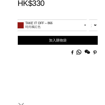
HK$330
Promotions
Add
Product
to
Actions
數量
差別
TAKE IT OFF – 866
cart
時尚楓紅色
options
加入購物袋
分
Facebook
Pinte
享
到
Whatsapp