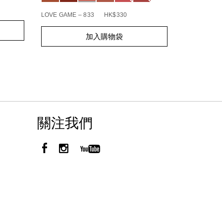
BOHEMIAN R
LOVE GAME – 833
HK$330
Add
Product
Add
Product
to
Actions
加入購物袋
to
Actions
cart
cart
options
options
關注我們