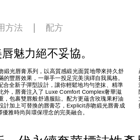
用方法
配方
美唇魅力絕不妥協。
it赤吻緞光唇膏系列，以高質感緞光面質地帶來持久舒
滿的豐唇效果，一舉手一投足完美演繹自我風格。
膽炫色，配合全新子彈型設計，讓你輕鬆地均勻塗抹、精準
注入了 Luxe Comfort Complex奢華滋
重，包裹雙唇般舒適服貼。配方更蘊含玫瑰果籽油
加上可替換的唇膏芯，Explicit赤吻緞光唇膏成
繹優雅時尚與環保理念的完美融合。