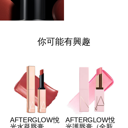
你可能有興趣
AFTERGLOW悅
AFTERGLOW悅
E
光水凝唇膏
光護唇膏（全新
光