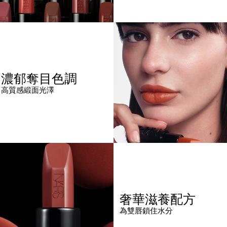
濃郁奪目色調
高質感緞面光澤
奢華滋養配方
為雙唇鎖住水分