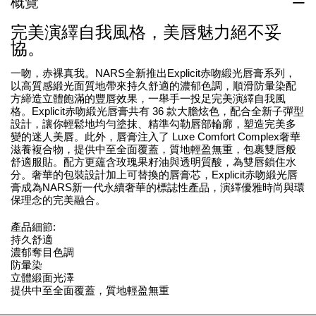
概覽
完美演繹自我風格，美唇魅力絕不妥
協。
一吻，赤裸真我。NARS全新推出Explicit赤吻緞光唇膏系列，
以高質感緞光面質地帶來持久舒適的濃郁色調，順滑防暈染配
方締造立體飽滿的豐唇效果，一舉手一投足完美演繹自我風
格。Explicit赤吻緞光唇膏共有 36 款大膽炫色，配合全新子彈型
設計，讓你輕鬆地均勻塗抹、精準勾勒唇部輪廓，塑造完美多
變的迷人美唇。此外，唇膏注入了 Luxe Comfort Complex奢華
滋養複合物，提供中至全面覆蓋，質地輕盈無重，包裹雙唇般
舒適服貼。配方更蘊含玫瑰果籽油與透明質酸，為雙唇鎖住水
分。奢華的包裝設計加上可替換的唇膏芯，Explicit赤吻緞光唇
膏成為NARS新一代永續奢華的標誌性產品，演繹優雅時尚與環
保理念的完美融合。
產品細節:
持久舒適
濃郁奪目色調
防暈染
立體緞面光澤
提供中至全面覆蓋，質地輕盈無重