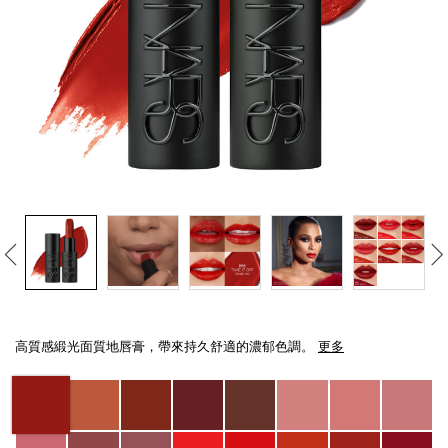
線上虛擬試妝
官網限定​
瀏覽全部
熱賣產品
全新
LIGHT REFLECTING™ 原生光
Details
/zh/explicit%E8%B5%A4%E5%90%BB%E7%B7%9E%E5%85%89%E5%94%8
Item
亮肌卸妝油
No.
高質感緞光面質地唇膏，帶來持久舒適的濃郁色調。
更多
194251136981_hk
Variations