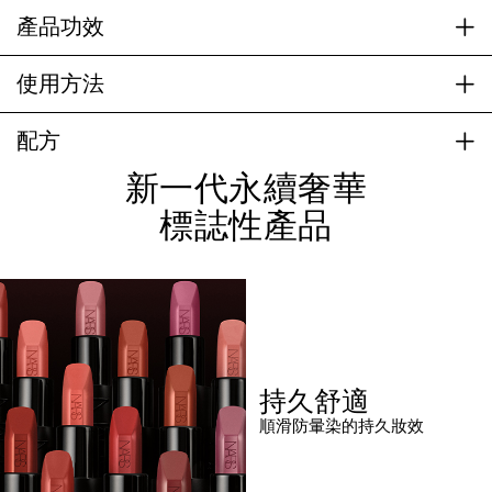
產品功效
使用方法
配方
新一代永續奢華
標誌性產品
持久舒適
順滑防暈染的持久妝效