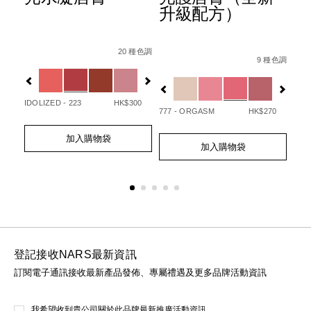
升級配方）
ion-
Details
Item
/zh/afterglow%E6%82%85%E5%85%89%E
Det
Ite
種色調
Details
Item
/zh/afterglo
No.
No.
20 種色調
07845090748_hk.html
1%E7%9C%BC%E5%BD%B1%E7%AD%86/0194251147000_h
No.
9 種色調
0194251133720_hk
01
Variations
Var
194251154732_hk
Variations
20
IDOLIZED - 223
HK$300
UNA
777 - ORGASM
HK$270
Add
Product
Ad
Pro
Add
Product
to
Actions
to
Act
加入購物袋
to
Actions
cart
cart
加入購物袋
cart
options
opt
options
登記接收NARS最新資訊
訂閱電子通訊接收最新產品發佈、專屬禮遇及更多品牌活動資訊
我希望收到貴公司關於此品牌最新推廣活動資訊。