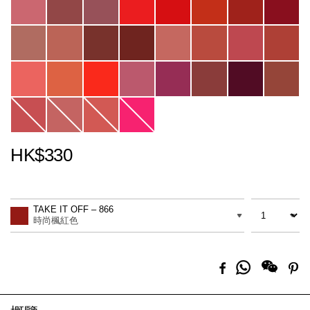
HK$330
Promotions
Add
Product
to
Actions
數量
差別
cart
TAKE IT OFF – 866
options
時尚楓紅色
分
Facebook
Pi
享
到
Whatsapp