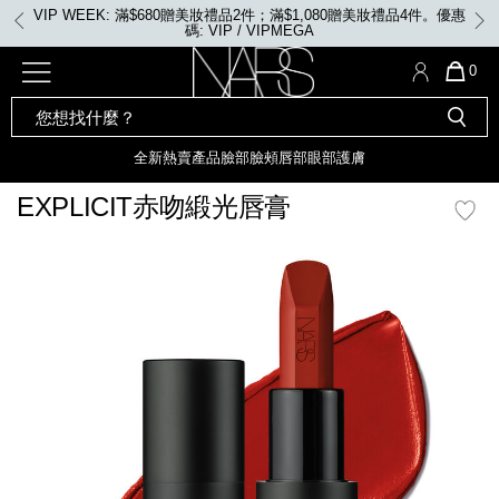
Skip
VIP WEEK: 滿$680贈美妝禮品2件；滿$1,080贈美妝禮品4件。優惠
to
碼: VIP / VIPMEGA
main
content
全新
產品
熱賣產品
選單"
QUA
0
OF
SEARCH
Nars
ITE
彩妝組合及禮品
全新
粉底
LIGHT REFLECTING™ 原生光
CATALOG
IN
亮肌卸妝油
CAR
全新
熱賣產品
臉部
臉頰
唇部
眼部
護膚
遮瑕膏
IS
化妝掃及工具
全新色調
LIGHT REFLECTING™ 原
EXPLICIT赤吻緞光唇膏
胭脂
生光幻彩蜜粉餅
臉部
mage
唇膏
全新
INSATIABLE炫彩緞光胭脂液
定妝蜜粉
臉頰
全新色調
AFTERGLOW 悅光唇彩​
瀏覽全部
全新
LIGHT REFLECTING™ 原生光
唇部
亮肌系列
線上購物禮遇
眼部
電子禮品卡
護膚