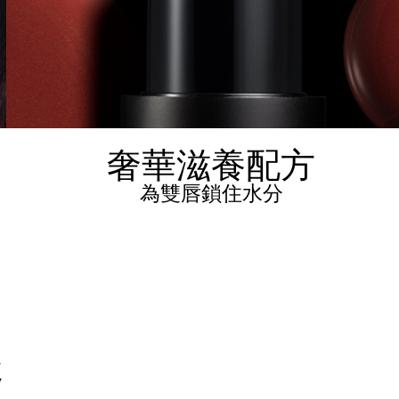
奢華滋養配方
為雙唇鎖住水分
趣