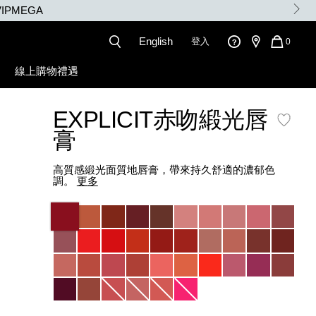
English
登入
QUANT
0
OF
ITEMS
線上購物禮遇
IN
CART
IS
EXPLICIT赤吻緞光唇
膏
高質感緞光面質地唇膏，帶來持久舒適的濃郁色
調。
更多
Variations