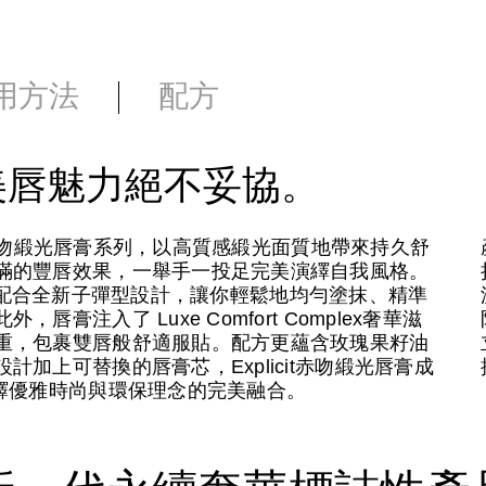
用方法
配方
美唇魅力絕不妥協。
it赤吻緞光唇膏系列，以高質感緞光面質地帶來持久舒
滿的豐唇效果，一舉手一投足完美演繹自我風格。
膽炫色，配合全新子彈型設計，讓你輕鬆地均勻塗抹、精準
注入了 Luxe Comfort Complex奢華滋
重，包裹雙唇般舒適服貼。配方更蘊含玫瑰果籽油
加上可替換的唇膏芯，Explicit赤吻緞光唇膏成
繹優雅時尚與環保理念的完美融合。