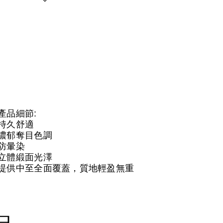
產品細節:
持久舒適
濃郁奪目色調
防暈染
立體緞面光澤
提供中至全面覆蓋，質地輕盈無重