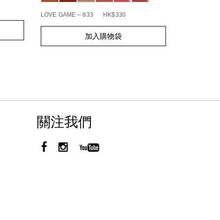
BOHEMIAN R
LOVE GAME – 833
HK$330
Add
Product
Add
Product
to
Actions
加入購物袋
to
Actions
cart
cart
options
options
關注我們