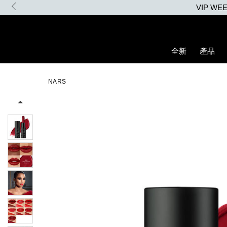
Skip
to
main
content
全新
產品
Details
/zh/explicit%E8%B5%A4%E5%90%BB%E7%B7%9E%E5%85%89%E
Item
Image
No.
NARS
194251137803_hk