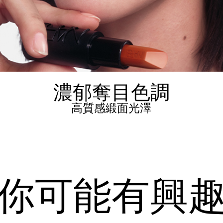
濃郁奪目色調
高質感緞面光澤
你可能有興