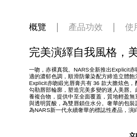
概覽
產品功效
使
完美演繹自我風格，
一吻，赤裸真我。NARS全新推出Explic
適的濃郁色調，順滑防暈染配方締造立體飽
Explicit赤吻緞光唇膏共有 36 款大
勾勒唇部輪廓，塑造完美多變的迷人美唇。此外，唇膏
養複合物，提供中至全面覆蓋，質地輕盈無
與透明質酸，為雙唇鎖住水分。奢華的包裝設計
為NARS新一代永續奢華的標誌性產品，演