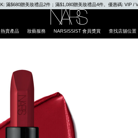
VIP WEEK: 任何購物即享2X積分、滿$2,000更享3X積分
Nars
熱賣產品
妝藝服務
NARSISSIST 會員獎賞
查找店舖位置
5%94%87%E8%86%8F/194251137803_hk.html