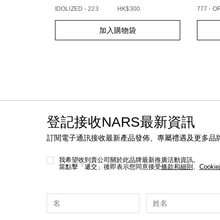
IDOLIZED - 223
HK$300
777 - 
Add
Product
Add
Produc
加入購物袋
to
Actions
to
Action
cart
cart
options
option
登記接收NARS最新資訊
訂閱電子通訊接收最新產品發佈、專屬禮遇及更多品
我希望收到貴公司關於此品牌最新推廣活動資訊。
當點擊「遞交」後即表示您同意接受
條款和細則
、
Cooki