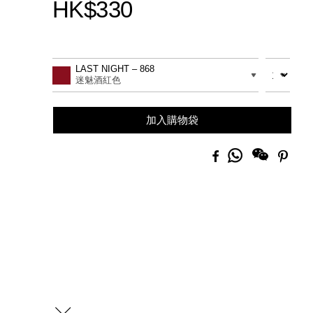
HK$330
Promotions
Add
Product
to
Actions
數量
差別
LAST NIGHT – 868
cart
迷魅酒紅色
options
加入購物袋
分
Facebook
Pinte
享
到
Whatsapp