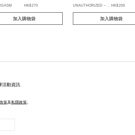
ORGASM
HK$270
UNAUTHORIZED – 863
HK$200
t
Add
Product
加入購物袋
加入購物袋
s
to
Actions
cart
s
options
牌活動資訊
e政策
及
私隱政策
。