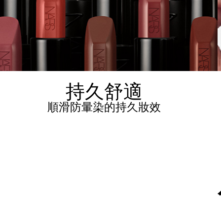
持久舒適
順滑防暈染的持久妝效