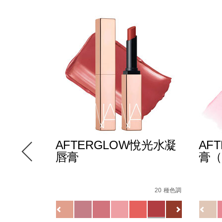
E多效彩
AFTERGLOW悅光水凝
AF
唇膏
膏（
-
Details
/zh/afterglow%E6%82%85%E5%85%89%E6
Item
Detail
/zh/
Item
147000_hk.html
le/194251146249_hk.html
No.
No.
12 種色調
20 種色調
D%A9/194251159270_hk.html
0194251133720_hk
19425
Variations
Variat
查看
更多