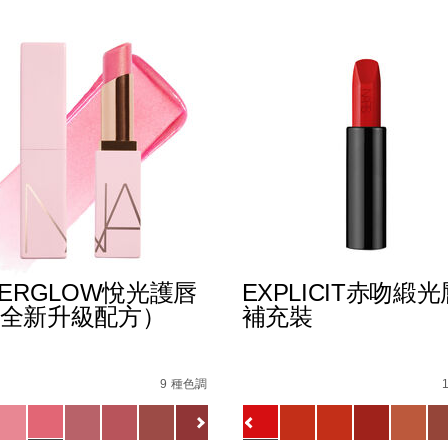
TERGLOW悅光護唇
EXPLICIT赤吻緞
全新升級配方）
補充裝
%B0%B4%E5%87%9D%E5%94%87%E8%86%8F/019425113372
s
afterglow%E6%82%85%E5%85%89%E8%AD%B7%E5%94%
Details
/zh/explicit%E8%B5%A
Item
No.
9 種色調
1154732_hk
0194251145549_hk
ions
Variations
查看
更多