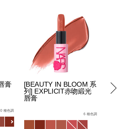
光唇膏
[BEAUTY IN BLOOM 系
POWE
列] EXPLICIT赤吻緞光
緻唇膏
唇膏
0_hk.html
87%E8%86%8F%EF%BC%88%E5%85%A8%E6%96%B0%E5%8
4%E5%90%BB%E7%B7%9E%E5%85%89%E5%94%87%E8%86%
Details
/zh/pow
Item
Details
/zh/%5Bbeauty-
Item
No.
10 種色調
in-
No.
6 種色調
01942511
Variations
bloom-
194251146218_hk
Variations
%E7%B3%BB%E5%88%97%5D-
explicit%E8%B5%A4%E5%90%BB%E7%B7%9E%E