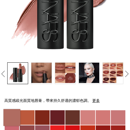
線上虛擬試妝
官網限定​
瀏覽全部
熱賣產品
全新
LIGHT REFLECTING™ 原生光
Details
/zh/explicit%E8%B5%A4%E5%90%BB%E7%B7%9E%E5%85%89%E5%94%8
Item
亮肌卸妝油
No.
高質感緞光面質地唇膏，帶來持久舒適的濃郁色調。
更多
194251137810_hk
Variations