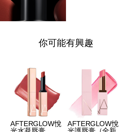
你可能有興趣
E
AFTERGLOW悅
AFTERGLOW悅
E
升
光水凝唇膏
光護唇膏（全新
光