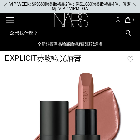
Skip
美妝禮品2件；滿$1,080贈美妝禮品4件。優惠
VIP WEEK: 任何購物即
to
VIP / VIPMEGA
main
content
全新
產品
熱賣產品
選單"
QUA
0
OF
SEARCH
Nars
ITE
彩妝組合及禮品
全新
粉底
LIGHT REFLECTING™ 原生光
CATALOG
IN
亮肌卸妝油
CAR
全新
熱賣產品
臉部
臉頰
唇部
眼部
護膚
遮瑕膏
IS
化妝掃及工具
全新色調
LIGHT REFLECTING™ 原
EXPLICIT赤吻緞光唇膏
胭脂
生光幻彩蜜粉餅
臉部
mage
唇膏
全新
INSATIABLE炫彩緞光胭脂液
定妝蜜粉
臉頰
全新色調
AFTERGLOW 悅光唇彩​
瀏覽全部
全新
LIGHT REFLECTING™ 原生光
唇部
亮肌系列
線上購物禮遇
眼部
電子禮品卡
護膚