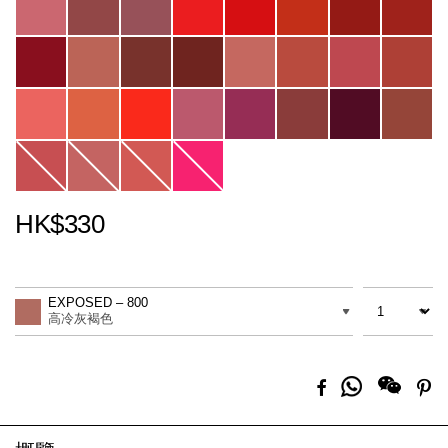
HK$330
Promotions
Add
Product
to
Actions
數量
差別
cart
EXPOSED – 800
options
高冷灰褐色
分
Facebook
Pi
享
到
Whatsapp