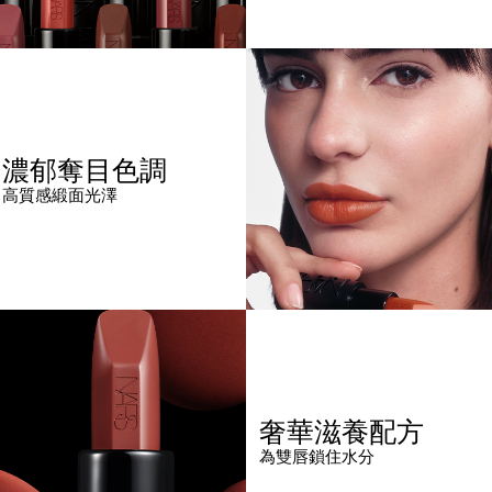
濃郁奪目色調
高質感緞面光澤
奢華滋養配方
為雙唇鎖住水分