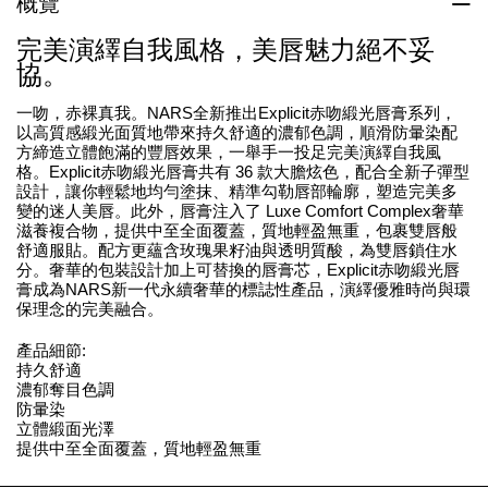
概覽
完美演繹自我風格，美唇魅力絕不妥
協。
一吻，赤裸真我。NARS全新推出Explicit赤吻緞光唇膏系列，
以高質感緞光面質地帶來持久舒適的濃郁色調，順滑防暈染配
方締造立體飽滿的豐唇效果，一舉手一投足完美演繹自我風
格。Explicit赤吻緞光唇膏共有 36 款大膽炫色，配合全新子彈型
設計，讓你輕鬆地均勻塗抹、精準勾勒唇部輪廓，塑造完美多
變的迷人美唇。此外，唇膏注入了 Luxe Comfort Complex奢華
滋養複合物，提供中至全面覆蓋，質地輕盈無重，包裹雙唇般
舒適服貼。配方更蘊含玫瑰果籽油與透明質酸，為雙唇鎖住水
分。奢華的包裝設計加上可替換的唇膏芯，Explicit赤吻緞光唇
膏成為NARS新一代永續奢華的標誌性產品，演繹優雅時尚與環
保理念的完美融合。
產品細節:
持久舒適
濃郁奪目色調
防暈染
立體緞面光澤
提供中至全面覆蓋，質地輕盈無重