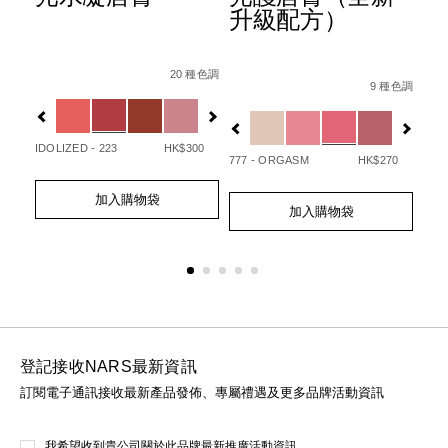
升級配方）
Details
Item
/zh/afterglow%E6%82%85%E5%85%89%E
Det
Ite
Details
Item
/zh/afterglo
No.
No.
20 種色調
/194251146249_hk.html
No.
 種色調
9 種色調
0194251133720_hk
01
Variations
Var
194251154732_hk
Variations
IDOLIZED - 223
HK$300
UNA
50
777 - ORGASM
HK$270
Add
Product
Ad
Pro
Add
Product
to
Actions
to
Act
加入購物袋
to
Actions
cart
cart
加入購物袋
cart
options
opt
options
登記接收NARS最新資訊
訂閱電子通訊接收最新產品發佈、專屬禮遇及更多品牌活動資訊
我希望收到貴公司關於此品牌最新推廣活動資訊。