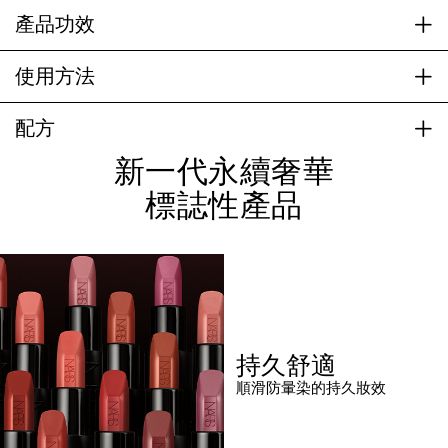
產品功效
使用方法
配方
新一代永續奢華
標誌性產品
持久舒適
順滑防暈染的持久妝效