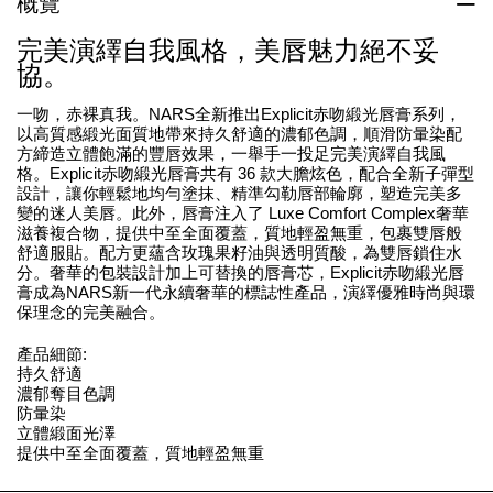
概覽
完美演繹自我風格，美唇魅力絕不妥
協。
一吻，赤裸真我。NARS全新推出Explicit赤吻緞光唇膏系列，
以高質感緞光面質地帶來持久舒適的濃郁色調，順滑防暈染配
方締造立體飽滿的豐唇效果，一舉手一投足完美演繹自我風
格。Explicit赤吻緞光唇膏共有 36 款大膽炫色，配合全新子彈型
設計，讓你輕鬆地均勻塗抹、精準勾勒唇部輪廓，塑造完美多
變的迷人美唇。此外，唇膏注入了 Luxe Comfort Complex奢華
滋養複合物，提供中至全面覆蓋，質地輕盈無重，包裹雙唇般
舒適服貼。配方更蘊含玫瑰果籽油與透明質酸，為雙唇鎖住水
分。奢華的包裝設計加上可替換的唇膏芯，Explicit赤吻緞光唇
膏成為NARS新一代永續奢華的標誌性產品，演繹優雅時尚與環
保理念的完美融合。
產品細節:
持久舒適
濃郁奪目色調
防暈染
立體緞面光澤
提供中至全面覆蓋，質地輕盈無重