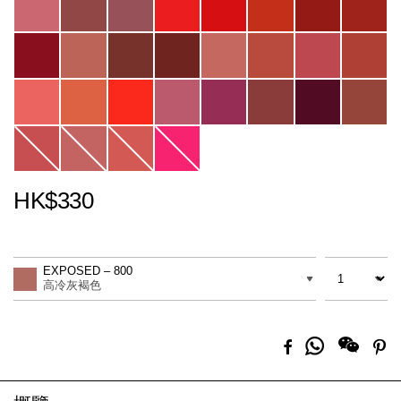
HK$330
Promotions
Add
Product
to
Actions
數量
差別
cart
EXPOSED – 800
options
高冷灰褐色
分
Facebook
Pi
享
到
Whatsapp