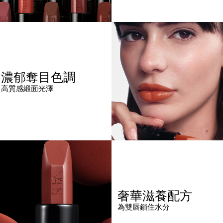
濃郁奪目色調
高質感緞面光澤
奢華滋養配方
為雙唇鎖住水分