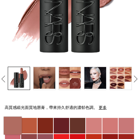
線上虛擬試妝
官網限定​
瀏覽全部
熱賣產品
全新
LIGHT REFLECTING™ 原生光
Details
/zh/explicit%E8%B5%A4%E5%90%BB%E7%B7%9E%E5%85%89%E5%94%8
Item
亮肌卸妝油
No.
高質感緞光面質地唇膏，帶來持久舒適的濃郁色調。
更多
194251137810_hk
Variations