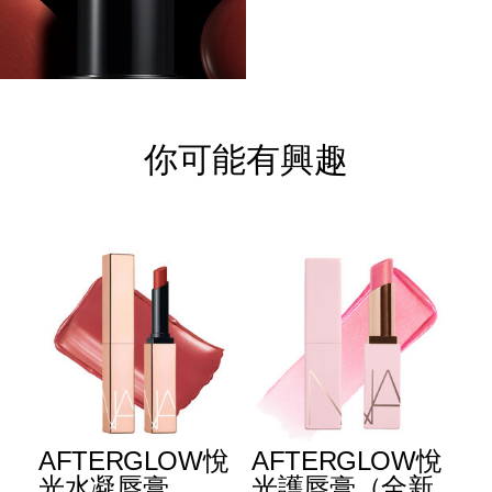
你可能有興趣
AFTERGLOW悅
AFTERGLOW悅
E
光水凝唇膏
光護唇膏（全新
光