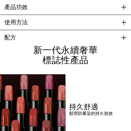
產品功效
使用方法
配方
新一代永續奢華
標誌性產品
持久舒適
順滑防暈染的持久妝效