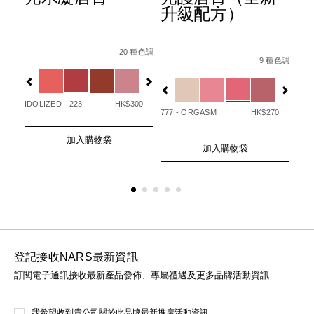
升級配方）
ion-
Details
Item
/zh/afterglow%E6%82%85%E5%85%89%E
Det
Ite
種色調
Details
Item
/zh/afterglo
No.
No.
20 種色調
07845090748_hk.html
1%E7%9C%BC%E5%BD%B1%E7%AD%86/0194251147000_h
No.
9 種色調
0194251133720_hk
01
Variations
Var
194251154732_hk
Variations
20
IDOLIZED - 223
HK$300
UNA
777 - ORGASM
HK$270
Add
Product
Ad
Pro
Add
Product
to
Actions
to
Act
加入購物袋
to
Actions
cart
cart
加入購物袋
cart
options
opt
options
登記接收NARS最新資訊
訂閱電子通訊接收最新產品發佈、專屬禮遇及更多品牌活動資訊
我希望收到貴公司關於此品牌最新推廣活動資訊。