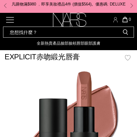
Skip
凡購物滿$980 ﹐即享美妝禮品4件 (價值$564)。優惠碼: DELUXE
to
main
content
全新
產品
熱賣產品
選單"
QUA
0
OF
SEARCH
Nars
ITE
彩妝組合及禮品
全新
粉底
LIGHT REFLECTING™ 原生光
CATALOG
IN
亮肌卸妝油
CAR
全新
熱賣產品
臉部
臉頰
唇部
眼部
護膚
遮瑕膏
IS
化妝掃及工具
全新色調
LIGHT REFLECTING™ 原
EXPLICIT赤吻緞光唇膏
胭脂
生光幻彩蜜粉餅
臉部
mage
唇膏
全新
INSATIABLE炫彩緞光胭脂液
定妝蜜粉
臉頰
全新色調
AFTERGLOW 悅光唇彩​
瀏覽全部
全新
LIGHT REFLECTING™ 原生光
唇部
亮肌系列
線上購物禮遇
眼部
電子禮品卡
護膚