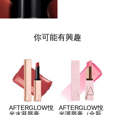
你可能有興趣
E
AFTERGLOW悅
AFTERGLOW悅
E
升
光水凝唇膏
光護唇膏（全新
光