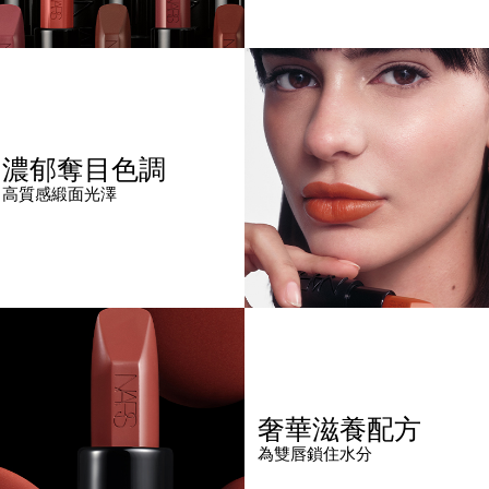
濃郁奪目色調
高質感緞面光澤
奢華滋養配方
為雙唇鎖住水分