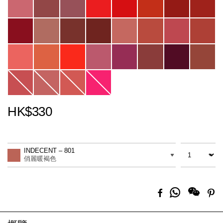
HK$330
Promotions
Add
Product
to
Actions
數量
差別
cart
INDECENT – 801
options
俏麗暖褐色
分
Facebook
Pi
享
到
Whatsapp