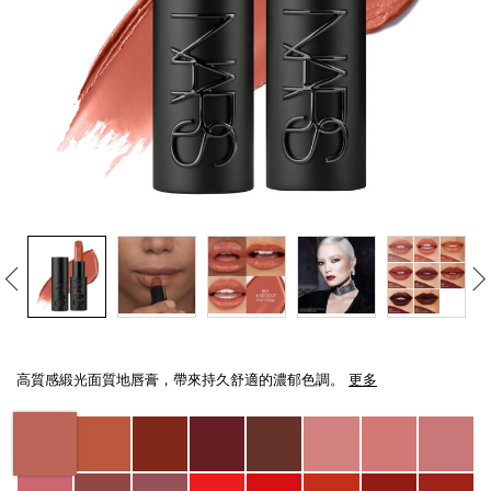
線上虛擬試妝
官網限定​
瀏覽全部
熱賣產品
全新
LIGHT REFLECTING™ 原生光
Details
/zh/explicit%E8%B5%A4%E5%90%BB%E7%B7%9E%E5%85%89%E5%94%8
Item
亮肌卸妝油
No.
高質感緞光面質地唇膏，帶來持久舒適的濃郁色調。
更多
194251137827_hk
Variations