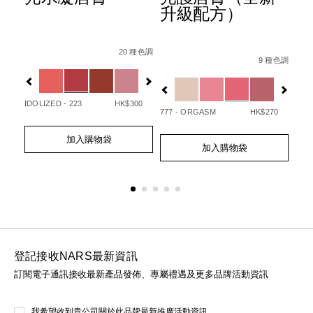
升級配方）
Details
Item
/zh/afterglow%E6%82%85%E5%85%89%E
Det
Ite
Details
Item
/zh/afterglo
No.
No.
20 種色調
/194251146249_hk.html
No.
 種色調
9 種色調
0194251133720_hk
01
Variations
Var
194251154732_hk
Variations
IDOLIZED - 223
HK$300
UNA
50
777 - ORGASM
HK$270
Add
Product
Ad
Pro
Add
Product
to
Actions
to
Act
加入購物袋
to
Actions
cart
cart
加入購物袋
cart
options
opt
options
登記接收NARS最新資訊
訂閱電子通訊接收最新產品發佈、專屬禮遇及更多品牌活動資訊
我希望收到貴公司關於此品牌最新推廣活動資訊。