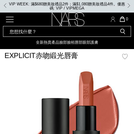
Skip
VIP WEEK: 滿$680贈美妝禮品2件；滿$1,080贈美妝禮品4件。優惠
to
碼: VIP / VIPMEGA
main
content
全新
產品
熱賣產品
選單"
QUA
0
OF
SEARCH
Nars
ITE
彩妝組合及禮品
全新
粉底
LIGHT REFLECTING™ 原生光
CATALOG
IN
亮肌卸妝油
CAR
全新
熱賣產品
臉部
臉頰
唇部
眼部
護膚
遮瑕膏
IS
化妝掃及工具
全新色調
LIGHT REFLECTING™ 原
EXPLICIT赤吻緞光唇膏
胭脂
生光幻彩蜜粉餅
臉部
mage
唇膏
全新
INSATIABLE炫彩緞光胭脂液
定妝蜜粉
臉頰
全新色調
AFTERGLOW 悅光唇彩​
瀏覽全部
全新
LIGHT REFLECTING™ 原生光
唇部
亮肌系列
線上購物禮遇
眼部
電子禮品卡
護膚