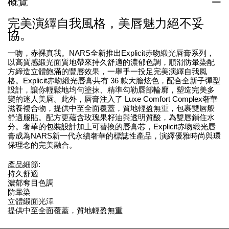
概覽
完美演繹自我風格，美唇魅力絕不妥
協。
一吻，赤裸真我。NARS全新推出Explicit赤吻緞光唇膏系列，
以高質感緞光面質地帶來持久舒適的濃郁色調，順滑防暈染配
方締造立體飽滿的豐唇效果，一舉手一投足完美演繹自我風
格。Explicit赤吻緞光唇膏共有 36 款大膽炫色，配合全新子彈型
設計，讓你輕鬆地均勻塗抹、精準勾勒唇部輪廓，塑造完美多
變的迷人美唇。此外，唇膏注入了 Luxe Comfort Complex奢華
滋養複合物，提供中至全面覆蓋，質地輕盈無重，包裹雙唇般
舒適服貼。配方更蘊含玫瑰果籽油與透明質酸，為雙唇鎖住水
分。奢華的包裝設計加上可替換的唇膏芯，Explicit赤吻緞光唇
膏成為NARS新一代永續奢華的標誌性產品，演繹優雅時尚與環
保理念的完美融合。
產品細節:
持久舒適
濃郁奪目色調
防暈染
立體緞面光澤
提供中至全面覆蓋，質地輕盈無重