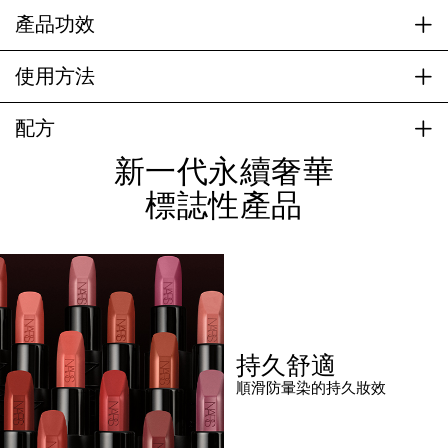
產品功效
使用方法
配方
新一代永續奢華
標誌性產品
持久舒適
順滑防暈染的持久妝效