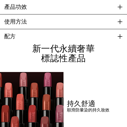
產品功效
使用方法
配方
新一代永續奢華
標誌性產品
持久舒適
順滑防暈染的持久妝效