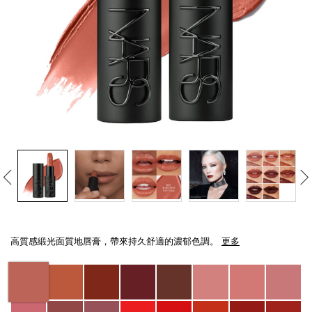
線上虛擬試妝
官網限定​
瀏覽全部
熱賣產品
全新
LIGHT REFLECTING™ 原生光
Details
/zh/explicit%E8%B5%A4%E5%90%BB%E7%B7%9E%E5%85%89%E5%94%8
Item
亮肌卸妝油
No.
高質感緞光面質地唇膏，帶來持久舒適的濃郁色調。
更多
194251137827_hk
Variations