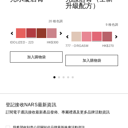
升級配方）
ion-
Details
Item
/zh/afterglow%E6%82%85%E5%85%89%E
Det
Ite
種色調
Details
Item
/zh/afterglo
No.
No.
20 種色調
07845090748_hk.html
1%E7%9C%BC%E5%BD%B1%E7%AD%86/0194251147000_h
No.
9 種色調
0194251133720_hk
01
Variations
Var
194251154732_hk
Variations
20
IDOLIZED - 223
HK$300
UNA
777 - ORGASM
HK$270
Add
Product
Ad
Pro
Add
Product
to
Actions
to
Act
加入購物袋
to
Actions
cart
cart
加入購物袋
cart
options
opt
options
登記接收NARS最新資訊
訂閱電子通訊接收最新產品發佈、專屬禮遇及更多品牌活動資訊
我希望收到貴公司關於此品牌最新推廣活動資訊。