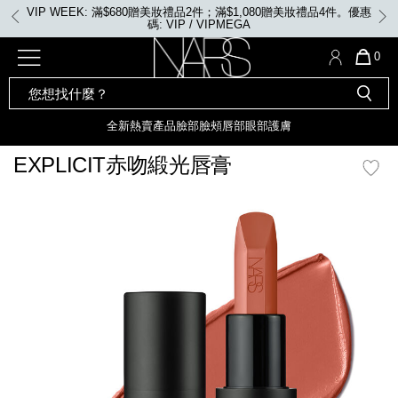
Skip
VIP WEEK: 滿$680贈美妝禮品2件；滿$1,080贈美妝禮品4件。優惠
to
碼: VIP / VIPMEGA
main
content
全新
產品
熱賣產品
選單"
QUA
0
OF
SEARCH
Nars
ITE
彩妝組合及禮品
全新
粉底
LIGHT REFLECTING™ 原生光
CATALOG
IN
亮肌卸妝油
CAR
全新
熱賣產品
臉部
臉頰
唇部
眼部
護膚
遮瑕膏
IS
化妝掃及工具
全新色調
LIGHT REFLECTING™ 原
EXPLICIT赤吻緞光唇膏
胭脂
生光幻彩蜜粉餅
臉部
mage
唇膏
全新
INSATIABLE炫彩緞光胭脂液
定妝蜜粉
臉頰
全新色調
AFTERGLOW 悅光唇彩​
瀏覽全部
全新
LIGHT REFLECTING™ 原生光
唇部
亮肌系列
線上購物禮遇
眼部
電子禮品卡
護膚