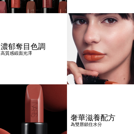
濃郁奪目色調
高質感緞面光澤
奢華滋養配方
為雙唇鎖住水分