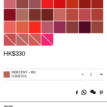
HK$330
Promotions
Add
Product
to
Actions
數量
差別
cart
INDECENT – 801
options
俏麗暖褐色
分
Facebook
Pi
享
到
Whatsapp