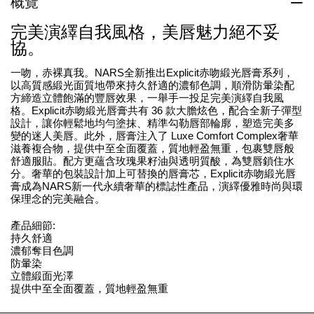
概覽
完美演繹自我風格，美唇魅力絕不妥
協。
一吻，赤裸真我。NARS全新推出Explicit赤吻緞光唇膏系列，
以高質感緞光面質地帶來持久舒適的濃郁色調，順滑防暈染配
方締造立體飽滿的豐唇效果，一舉手一投足完美演繹自我風
格。Explicit赤吻緞光唇膏共有 36 款大膽炫色，配合全新子彈型
設計，讓你輕鬆地均勻塗抹、精準勾勒唇部輪廓，塑造完美多
變的迷人美唇。此外，唇膏注入了 Luxe Comfort Complex奢華
滋養複合物，提供中至全面覆蓋，質地輕盈無重，包裹雙唇般
舒適服貼。配方更蘊含玫瑰果籽油與透明質酸，為雙唇鎖住水
分。奢華的包裝設計加上可替換的唇膏芯，Explicit赤吻緞光唇
膏成為NARS新一代永續奢華的標誌性產品，演繹優雅時尚與環
保理念的完美融合。
產品細節:
持久舒適
濃郁奪目色調
防暈染
立體緞面光澤
提供中至全面覆蓋，質地輕盈無重