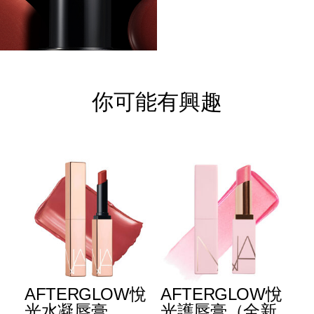
你可能有興趣
AFTERGLOW悅
AFTERGLOW悅
E
光水凝唇膏
光護唇膏（全新
光