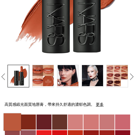
線上虛擬試妝
官網限定​
瀏覽全部
熱賣產品
全新
LIGHT REFLECTING™ 原生光
Details
/zh/explicit%E8%B5%A4%E5%90%BB%E7%B7%9E%E5%85%89%E5%94%8
Item
亮肌卸妝油
No.
高質感緞光面質地唇膏，帶來持久舒適的濃郁色調。
更多
194251137834_hk
Variations