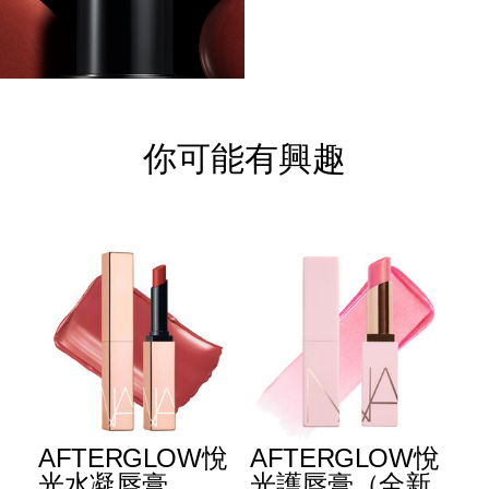
你可能有興趣
E
AFTERGLOW悅
AFTERGLOW悅
E
升
光水凝唇膏
光護唇膏（全新
光