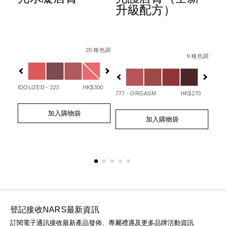
升級配方）
Details
Item
/zh/afterglow%E6%82%85%E5%85%89%E
Det
Ite
/194251146249_hk.html
 種色調
Details
Item
/zh/afterglo
%B3%BB%E5%88%97%E3%80%91afterglow%E6%82%85%E5
No.
No.
20 種色調
No.
9 種色調
0194251133720_hk
01
Variations
Var
194251154732_hk
Variations
IDOLIZED - 223
HK$300
UNA
777 - ORGASM
HK$270
Add
Product
Ad
Pro
50
Add
Product
to
Actions
to
Act
加入購物袋
to
Actions
cart
cart
加入購物袋
cart
options
opt
options
登記接收NARS最新資訊
訂閱電子通訊接收最新產品發佈、專屬禮遇及更多品牌活動資訊