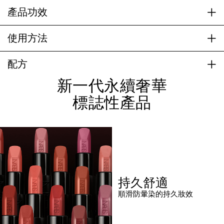
產品功效
使用方法
配方
新一代永續奢華
標誌性產品
持久舒適
順滑防暈染的持久妝效