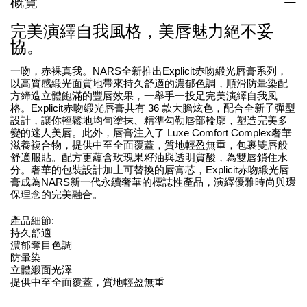
概覽
完美演繹自我風格，美唇魅力絕不妥
協。
一吻，赤裸真我。NARS全新推出Explicit赤吻緞光唇膏系列，
以高質感緞光面質地帶來持久舒適的濃郁色調，順滑防暈染配
方締造立體飽滿的豐唇效果，一舉手一投足完美演繹自我風
格。Explicit赤吻緞光唇膏共有 36 款大膽炫色，配合全新子彈型
設計，讓你輕鬆地均勻塗抹、精準勾勒唇部輪廓，塑造完美多
變的迷人美唇。此外，唇膏注入了 Luxe Comfort Complex奢華
滋養複合物，提供中至全面覆蓋，質地輕盈無重，包裹雙唇般
舒適服貼。配方更蘊含玫瑰果籽油與透明質酸，為雙唇鎖住水
分。奢華的包裝設計加上可替換的唇膏芯，Explicit赤吻緞光唇
膏成為NARS新一代永續奢華的標誌性產品，演繹優雅時尚與環
保理念的完美融合。
產品細節:
持久舒適
濃郁奪目色調
防暈染
立體緞面光澤
提供中至全面覆蓋，質地輕盈無重