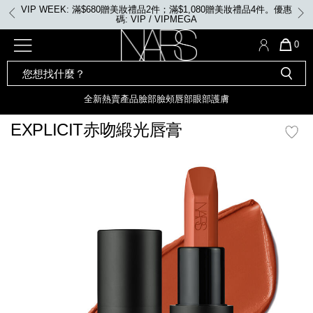
Skip
VIP WEEK: 滿$680贈美妝禮品2件；滿$1,080贈美妝禮品4件。優惠
to
碼: VIP / VIPMEGA
main
content
全新
產品
熱賣產品
選單"
QUA
0
OF
SEARCH
Nars
ITE
彩妝組合及禮品
全新
粉底
LIGHT REFLECTING™ 原生光
CATALOG
IN
亮肌卸妝油
CAR
全新
熱賣產品
臉部
臉頰
唇部
眼部
護膚
遮瑕膏
IS
化妝掃及工具
全新色調
LIGHT REFLECTING™ 原
EXPLICIT赤吻緞光唇膏
胭脂
生光幻彩蜜粉餅
臉部
mage
唇膏
全新
INSATIABLE炫彩緞光胭脂液
定妝蜜粉
臉頰
全新色調
AFTERGLOW 悅光唇彩​
瀏覽全部
全新
LIGHT REFLECTING™ 原生光
唇部
亮肌系列
線上購物禮遇
眼部
電子禮品卡
護膚