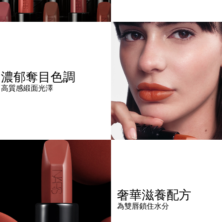
濃郁奪目色調
高質感緞面光澤
奢華滋養配方
為雙唇鎖住水分