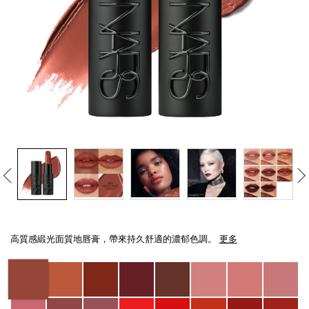
線上虛擬試妝
官網限定​
瀏覽全部
熱賣產品
全新
LIGHT REFLECTING™ 原生光
Details
/zh/explicit%E8%B5%A4%E5%90%BB%E7%B7%9E%E5%85%89%E5%94%8
Item
亮肌卸妝油
No.
高質感緞光面質地唇膏，帶來持久舒適的濃郁色調。
更多
194251137841_hk
Variations