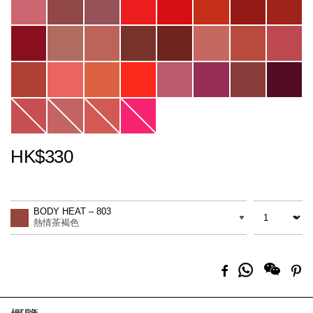
HK$330
Promotions
Add
Product
to
Actions
數量
差別
cart
BODY HEAT – 803
options
熱情茶褐色
分
Facebook
Pi
享
到
Whatsapp