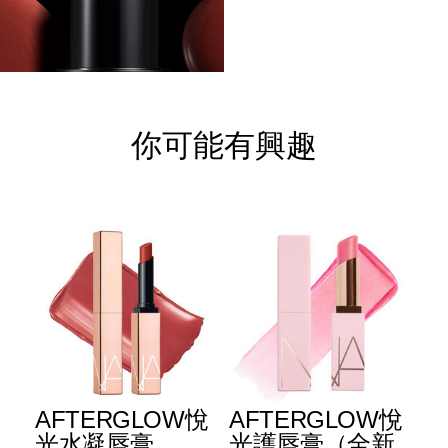
你可能有興趣
E
AFTERGLOW悅
AFTERGLOW悅
E
升
光水凝唇膏
光護唇膏（全新
光