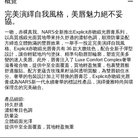
概覽
完美演繹自我風格，美唇魅力絕不妥
協。
一吻，赤裸真我。NARS全新推出Explicit赤吻緞光唇膏系列，
以高質感緞光面質地帶來持久舒適的濃郁色調，順滑防暈染配
方締造立體飽滿的豐唇效果，一舉手一投足完美演繹自我風
格。Explicit赤吻緞光唇膏共有 36 款大膽炫色，配合全新子彈型
設計，讓你輕鬆地均勻塗抹、精準勾勒唇部輪廓，塑造完美多
變的迷人美唇。此外，唇膏注入了 Luxe Comfort Complex奢華
滋養複合物，提供中至全面覆蓋，質地輕盈無重，包裹雙唇般
舒適服貼。配方更蘊含玫瑰果籽油與透明質酸，為雙唇鎖住水
分。奢華的包裝設計加上可替換的唇膏芯，Explicit赤吻緞光唇
膏成為NARS新一代永續奢華的標誌性產品，演繹優雅時尚與環
保理念的完美融合。
產品細節:
持久舒適
濃郁奪目色調
防暈染
立體緞面光澤
提供中至全面覆蓋，質地輕盈無重