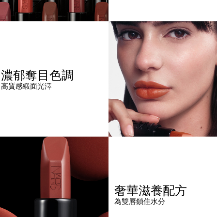
濃郁奪目色調
高質感緞面光澤
奢華滋養配方
為雙唇鎖住水分