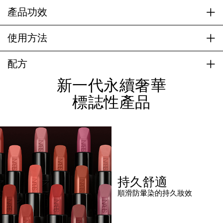
產品功效
使用方法
配方
新一代永續奢華
標誌性產品
持久舒適
順滑防暈染的持久妝效