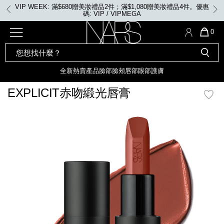
Skip
VIP WEEK: 滿$680贈美妝禮品2件；滿$1,080贈美妝禮品4件。優惠
to
碼: VIP / VIPMEGA
main
content
全新
產品
熱賣產品
選單"
QUA
0
OF
SEARCH
Nars
ITE
彩妝組合及禮品
全新
粉底
LIGHT REFLECTING™ 原生光
CATALOG
IN
亮肌卸妝油
CAR
全新
熱賣產品
臉部
臉頰
唇部
眼部
護膚
遮瑕膏
IS
化妝掃及工具
全新色調
LIGHT REFLECTING™ 原
EXPLICIT赤吻緞光唇膏
胭脂
生光幻彩蜜粉餅
臉部
mage
唇膏
全新
INSATIABLE炫彩緞光胭脂液
定妝蜜粉
臉頰
全新色調
AFTERGLOW 悅光唇彩​
瀏覽全部
全新
LIGHT REFLECTING™ 原生光
唇部
亮肌系列
線上購物禮遇
眼部
電子禮品卡
護膚