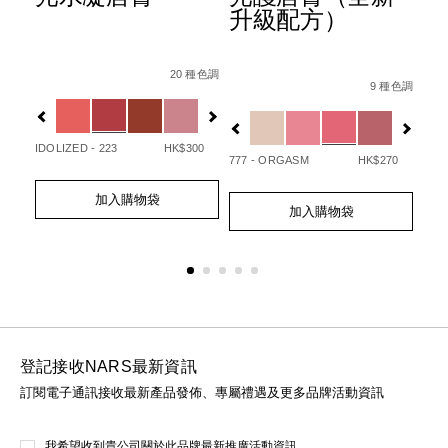
升級配方）
Details
Item
/zh/afterglow%E6%82%85%E5%85%89%E
Det
Ite
Details
Item
/zh/afterglo
No.
No.
20 種色調
/194251146249_hk.html
No.
 種色調
9 種色調
0194251133720_hk
01
Variations
Var
194251154732_hk
Variations
IDOLIZED - 223
HK$300
UNA
50
777 - ORGASM
HK$270
Add
Product
Ad
Pro
Add
Product
to
Actions
to
Act
加入購物袋
to
Actions
cart
cart
加入購物袋
cart
options
opt
options
登記接收NARS最新資訊
訂閱電子通訊接收最新產品發佈、專屬禮遇及更多品牌活動資訊
我希望收到貴公司關於此品牌最新推廣活動資訊。