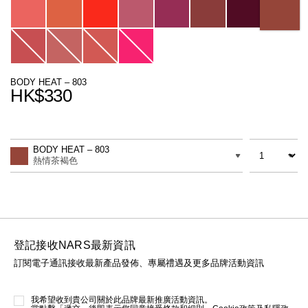
線上虛擬試妝
官網限定​
瀏覽全部
熱賣產品
BODY HEAT – 803
HK$330
Promotions
Add
Product
to
Actions
數量
差別
cart
BODY HEAT – 803
options
熱情茶褐色
全新
LIGHT REFLECTING™ 原生光
亮肌卸妝油
登記接收NARS最新資訊
訂閱電子通訊接收最新產品發佈、專屬禮遇及更多品牌活動資訊
我希望收到貴公司關於此品牌最新推廣活動資訊。