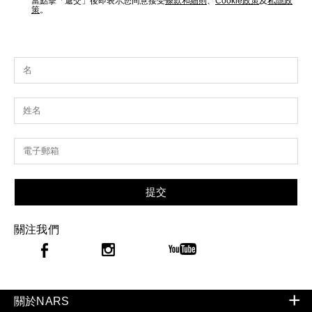
當點擊「遞交」後即表示您同意接受
條款和細則
、
Cookie政策
及
私隱政
策
。
提交
關注我們
關於NARS