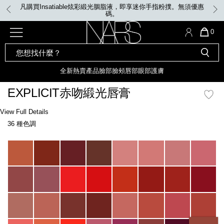
Skip
凡購買Insatiable炫彩緞光胭脂液，即享迷你手指粉撲。無須優惠
to
碼。
main
content
全新
產品
熱賣產品
選單"
QUA
0
OF
SEARCH
Nars
ITE
彩妝組合及禮品
全新
粉底
LIGHT REFLECTING™ 原生光
CATALOG
IN
亮肌卸妝油
CAR
全新
熱賣產品
臉部
臉頰
唇部
眼部
護膚
遮瑕膏
IS
化妝掃及工具
全新色調
LIGHT REFLECTING™ 原
EXPLICIT赤吻緞光唇膏
胭脂
生光幻彩蜜粉餅
臉部
Details
/zh/explicit%E8%B5%A4%E5%90%BB%E7%B7%9E%E5%85%89%E5%94%8
Item
View Full Details
唇膏
全新
INSATIABLE炫彩緞光胭脂液
No.
36 種色調
194251137841_hk
定妝蜜粉
臉頰
全新色調
AFTERGLOW 悅光唇彩​
Variations
瀏覽全部
全新
LIGHT REFLECTING™ 原生光
唇部
亮肌系列
線上購物禮遇
眼部
電子禮品卡
護膚