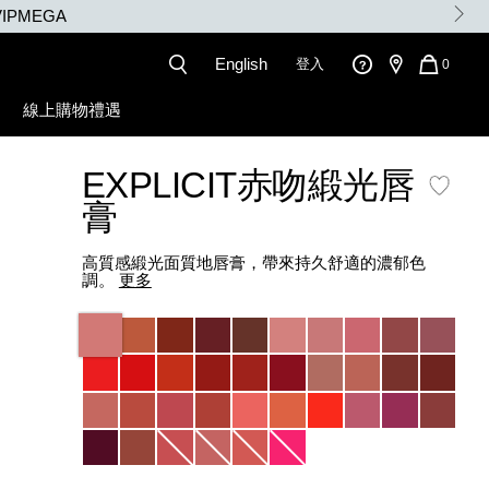
English
登入
QUANT
0
OF
ITEMS
線上購物禮遇
IN
CART
IS
EXPLICIT赤吻緞光唇
膏
高質感緞光面質地唇膏，帶來持久舒適的濃郁色
調。
更多
Variations