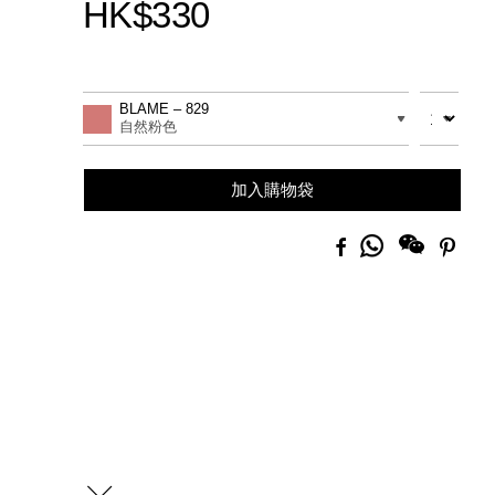
HK$330
Promotions
Add
Product
to
Actions
數量
差別
BLAME – 829
cart
自然粉色
options
加入購物袋
分
Facebook
Pinte
享
到
Whatsapp