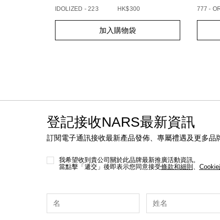
IDOLIZED - 223
HK$300
777 - 
Add
Product
Add
Produc
加入購物袋
to
Actions
to
Action
cart
cart
options
option
登記接收NARS最新資訊
訂閱電子通訊接收最新產品發佈、專屬禮遇及更多品
我希望收到貴公司關於此品牌最新推廣活動資訊。
當點擊「遞交」後即表示您同意接受
條款和細則
、
Cooki