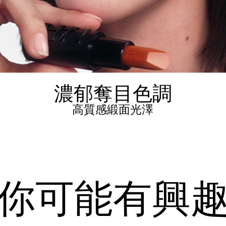
濃郁奪目色調
高質感緞面光澤
你可能有興