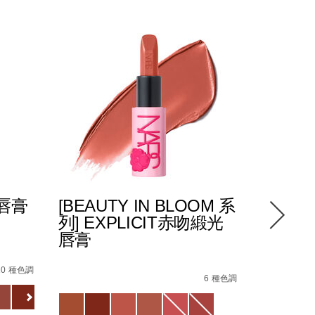
光唇膏
[BEAUTY IN BLOOM 系
POWE
列] EXPLICIT赤吻緞光
緻唇膏
唇膏
0_hk.html
87%E8%86%8F%EF%BC%88%E5%85%A8%E6%96%B0%E5%8
4%E5%90%BB%E7%B7%9E%E5%85%89%E5%94%87%E8%86%
Details
/zh/pow
Item
Details
/zh/%5Bbeauty-
Item
No.
10 種色調
in-
No.
6 種色調
01942511
Variations
bloom-
194251146218_hk
Variations
%E7%B3%BB%E5%88%97%5D-
explicit%E8%B5%A4%E5%90%BB%E7%B7%9E%E