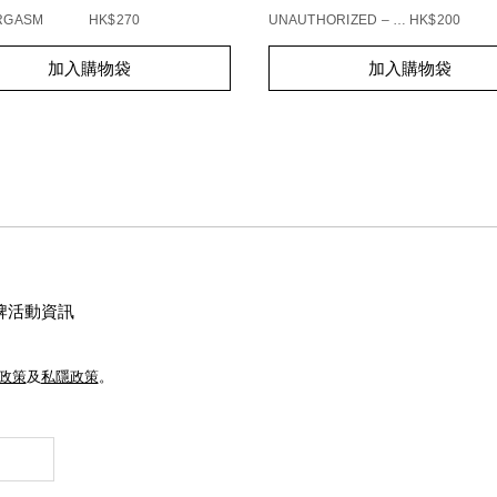
ORGASM
HK$270
UNAUTHORIZED – 863
HK$200
t
Add
Product
加入購物袋
加入購物袋
s
to
Actions
cart
s
options
牌活動資訊
e政策
及
私隱政策
。