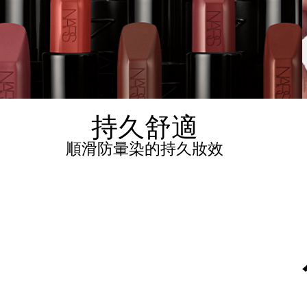
持久舒適
順滑防暈染的持久妝效