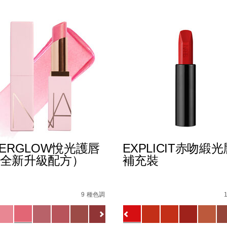
TERGLOW悅光護唇
EXPLICIT赤吻緞
全新升級配方）
補充裝
%B0%B4%E5%87%9D%E5%94%87%E8%86%8F/019425113372
s
afterglow%E6%82%85%E5%85%89%E8%AD%B7%E5%94%
Details
/zh/explicit%E8%B5%A
Item
No.
9 種色調
0_hk.html
1154732_hk
0194251145549_hk
ions
Variations
查看
更多