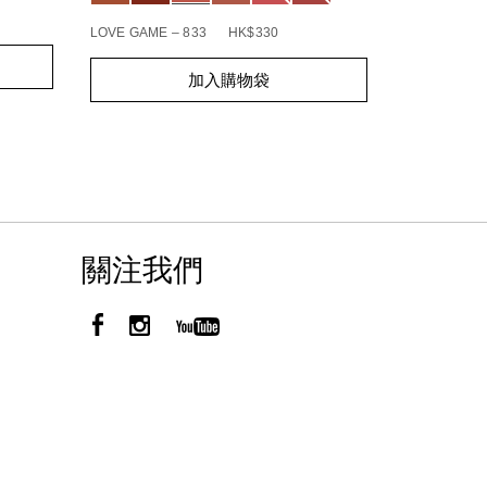
BOHEMIAN R
LOVE GAME – 833
HK$330
Add
Product
Add
Product
to
Actions
加入購物袋
to
Actions
cart
cart
options
options
關注我們