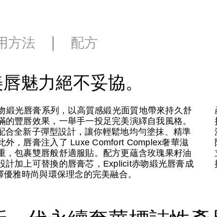
用方法
配方
美唇魅力絕不妥協。
it赤吻緞光唇膏系列，以高質感緞光面質地帶來持久舒
滿的豐唇效果，一舉手一投足完美演繹自我風格。
膽炫色，配合全新子彈型設計，讓你輕鬆地均勻塗抹、精準
注入了 Luxe Comfort Complex奢華滋
重，包裹雙唇般舒適服貼。配方更蘊含玫瑰果籽油
加上可替換的唇膏芯，Explicit赤吻緞光唇膏成
繹優雅時尚與環保理念的完美融合。