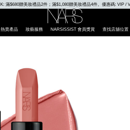
VIP WEEK: 任何購物即享2X積分、滿$2,000更享3X積分
Nars
熱賣產品
妝藝服務
NARSISSIST 會員獎賞
查找店舖位置
5%94%87%E8%86%8F/194251156330_hk.html