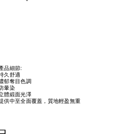
產品細節:
持久舒適
濃郁奪目色調
防暈染
立體緞面光澤
提供中至全面覆蓋，質地輕盈無重