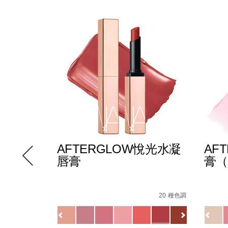
AFTERGLOW悅光水凝
AF
唇膏
膏（
cision-
Details
/zh/afterglow%E6%82%85%E5%85%89%E6
Item
Detail
/zh/
Item
6 種色調
%BC%E5%BD%B1%E7%AD%86/0194251147000_hk.html
No.
No.
20 種色調
0607845090748_hk.html
82%85%E5%85%89%E5%94%87%E5%BD%A9/19425115927
0194251133720_hk
19425
Variations
Variat
查看
更多