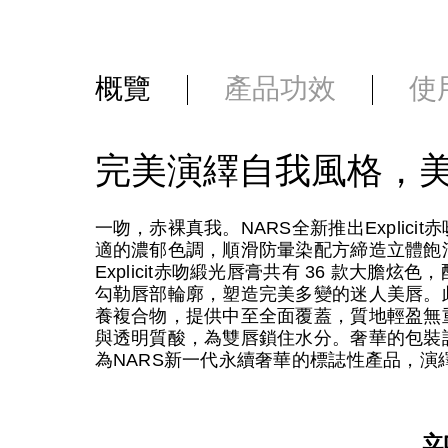
概覽
產品功效
使
完美演繹自我風格，
一吻，赤裸真我。NARS全新推出Explic
適的濃郁色調，順滑防暈染配方締造立體飽
Explicit赤吻緞光唇膏共有 36 款大
勾勒唇部輪廓，塑造完美多變的迷人美唇。此外，唇膏
養複合物，提供中至全面覆蓋，質地輕盈無
與透明質酸，為雙唇鎖住水分。奢華的包裝設計
為NARS新一代永續奢華的標誌性產品，演