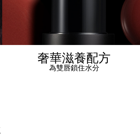
奢華滋養配方
為雙唇鎖住水分
趣