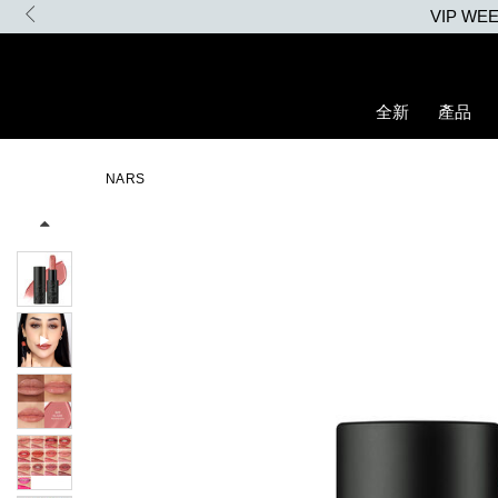
Skip
to
main
content
全新
產品
Details
/zh/explicit%E8%B5%A4%E5%90%BB%E7%B7%9E%E5%85%89%E
Item
Image
No.
NARS
194251156330_hk