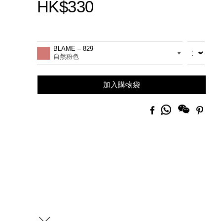
HK$330
Promotions
Add
Product
to
Actions
數量
差別
BLAME – 829
cart
自然粉色
options
加入購物袋
分
Facebook
Pinte
享
到
Whatsapp