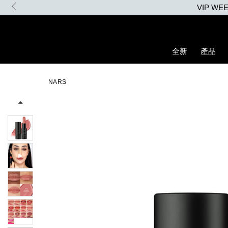
Skip
to
main
content
全新
產品
Details
/zh/explicit%E8%B5%A4%E5%90%BB%E7%B7%9E%E5%85%89%E
Item
Image
No.
NARS
194251156330_hk