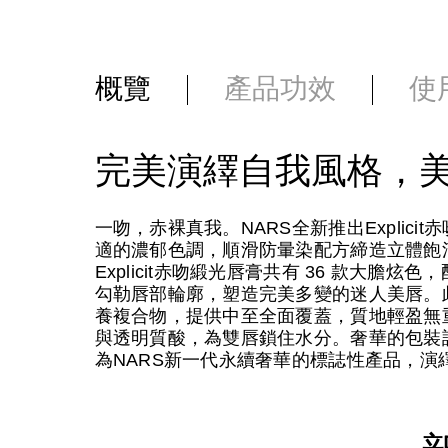
概覽
產品功效
使
完美演繹自我風格，
一吻，赤裸真我。NARS全新推出Explic
適的濃郁色調，順滑防暈染配方締造立體飽
Explicit赤吻緞光唇膏共有 36 款大
勾勒唇部輪廓，塑造完美多變的迷人美唇。此外，唇膏
養複合物，提供中至全面覆蓋，質地輕盈無
與透明質酸，為雙唇鎖住水分。奢華的包裝設計
為NARS新一代永續奢華的標誌性產品，演