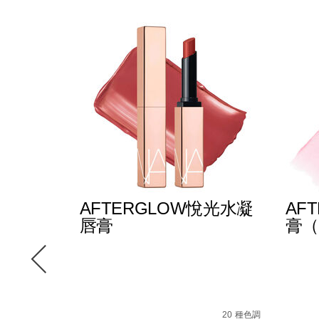
E多效彩
AFTERGLOW悅光水凝
AF
唇膏
膏（
-
147000_hk.html
le/194251146249_hk.html
12 種色調
D%A9/194251159270_hk.html
Details
/zh/afterglow%E6%82%85%E5%85%89%E6
Item
Detail
/zh/
Item
No.
No.
20 種色調