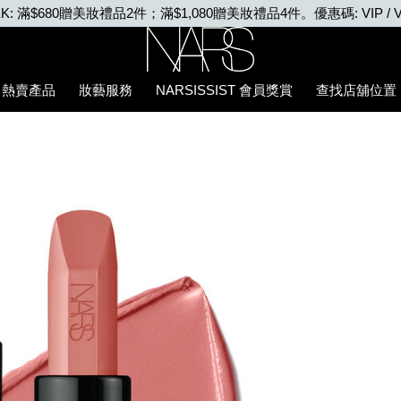
VIP WEEK: 任何購物即享2X積分、滿$2,000更享3X積分
Nars
熱賣產品
妝藝服務
NARSISSIST 會員獎賞
查找店舖位置
5%94%87%E8%86%8F/194251156330_hk.html