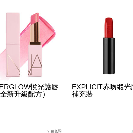
TERGLOW悅光護唇
EXPLICIT赤吻緞
全新升級配方）
補充裝
%B0%B4%E5%87%9D%E5%94%87%E8%86%8F/019425113372
s
afterglow%E6%82%85%E5%85%89%E8%AD%B7%E5%94%
Details
/zh/explicit%E8%B5%A
Item
No.
9 種色調