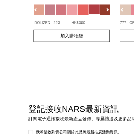
0194251133720_hk
19425
Variations
Variat
查看
更多
IDOLIZED - 223
HK$300
777 - 
Add
Product
Add
Produc
加入購物袋
to
Actions
to
Action
cart
cart
options
option
登記接收NARS最新資訊
訂閱電子通訊接收最新產品發佈、專屬禮遇及更多品
我希望收到貴公司關於此品牌最新推廣活動資訊。