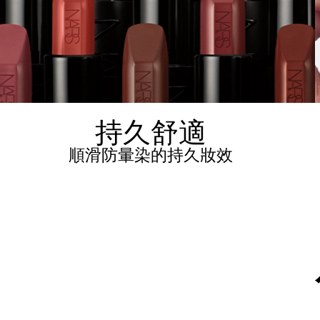
持久舒適
順滑防暈染的持久妝效