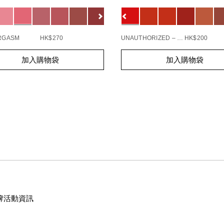
1154732_hk
0194251145549_hk
ions
Variations
查看
更多
ORGASM
HK$270
UNAUTHORIZED – 863
HK$200
t
Add
Product
加入購物袋
加入購物袋
s
to
Actions
cart
s
options
牌活動資訊