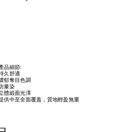
產品細節:
持久舒適
濃郁奪目色調
防暈染
立體緞面光澤
提供中至全面覆蓋，質地輕盈無重