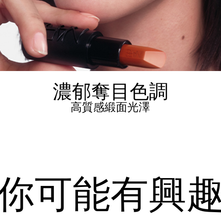
濃郁奪目色調
高質感緞面光澤
你可能有興