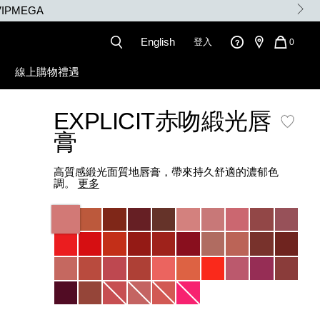
English
登入
QUANT
0
OF
ITEMS
線上購物禮遇
IN
CART
IS
EXPLICIT赤吻緞光唇
膏
高質感緞光面質地唇膏，帶來持久舒適的濃郁色
調。
更多
Variations