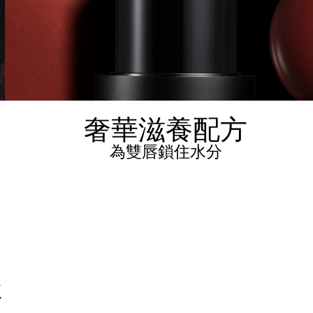
奢華滋養配方
為雙唇鎖住水分
趣