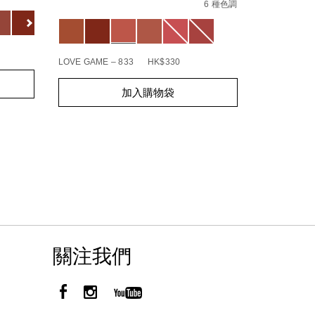
in-
No.
6 種色調
01942511
Variations
bloom-
194251146218_hk
Variations
%E7%B3%BB%E5%88%97%5D-
explicit%E8%B5%A4%E5%90%BB%E7%B7%9E%E
BOHEMIAN R
LOVE GAME – 833
HK$330
Add
Product
Add
Product
to
Actions
加入購物袋
to
Actions
cart
cart
options
options
關注我們