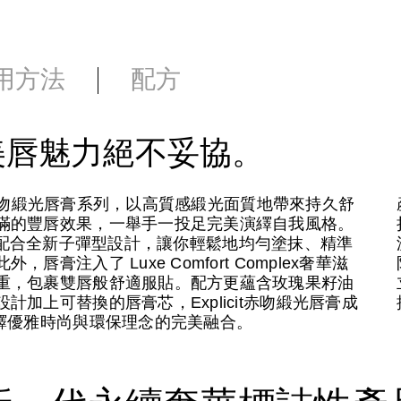
用方法
配方
美唇魅力絕不妥協。
it赤吻緞光唇膏系列，以高質感緞光面質地帶來持久舒
滿的豐唇效果，一舉手一投足完美演繹自我風格。
膽炫色，配合全新子彈型設計，讓你輕鬆地均勻塗抹、精準
注入了 Luxe Comfort Complex奢華滋
重，包裹雙唇般舒適服貼。配方更蘊含玫瑰果籽油
加上可替換的唇膏芯，Explicit赤吻緞光唇膏成
繹優雅時尚與環保理念的完美融合。