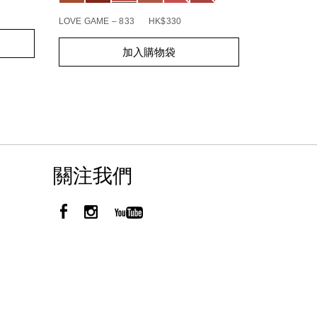
BOHEMIAN R
LOVE GAME – 833
HK$330
Add
Product
Add
Product
to
Actions
加入購物袋
to
Actions
cart
cart
options
options
關注我們