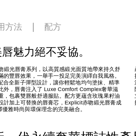
用方法
配方
美唇魅力絕不妥協。
it赤吻緞光唇膏系列，以高質感緞光面質地帶來持久舒
滿的豐唇效果，一舉手一投足完美演繹自我風格。
膽炫色，配合全新子彈型設計，讓你輕鬆地均勻塗抹、精準
注入了 Luxe Comfort Complex奢華滋
重，包裹雙唇般舒適服貼。配方更蘊含玫瑰果籽油
加上可替換的唇膏芯，Explicit赤吻緞光唇膏成
繹優雅時尚與環保理念的完美融合。