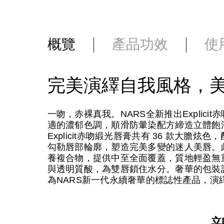
概覽
產品功效
使
完美演繹自我風格，
一吻，赤裸真我。NARS全新推出Explic
適的濃郁色調，順滑防暈染配方締造立體飽
Explicit赤吻緞光唇膏共有 36 款大
勾勒唇部輪廓，塑造完美多變的迷人美唇。此外，唇膏
養複合物，提供中至全面覆蓋，質地輕盈無
與透明質酸，為雙唇鎖住水分。奢華的包裝設計
為NARS新一代永續奢華的標誌性產品，演