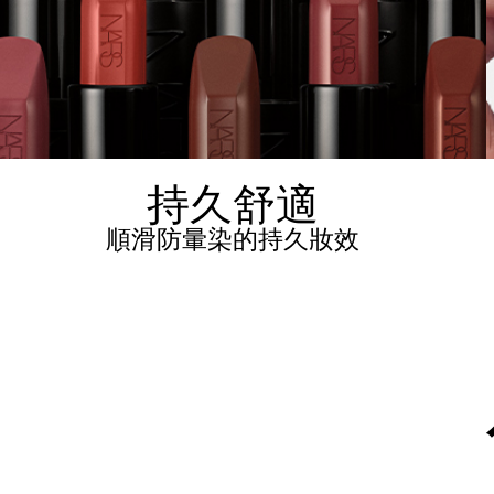
持久舒適
順滑防暈染的持久妝效