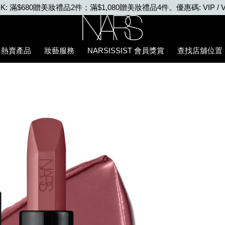
VIP WEEK: 任何購物即享2X積分、滿$2,000更享3X積分
Nars
熱賣產品
妝藝服務
NARSISSIST 會員獎賞
查找店舖位置
5%94%87%E8%86%8F/194251156378_hk.html