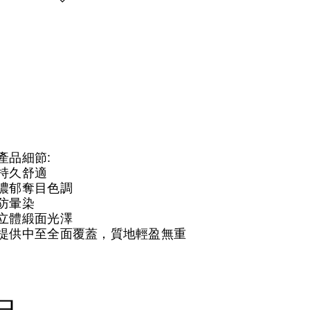
產品細節:
持久舒適
濃郁奪目色調
防暈染
立體緞面光澤
提供中至全面覆蓋，質地輕盈無重