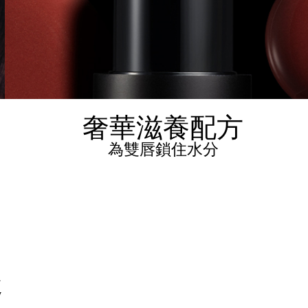
奢華滋養配方
為雙唇鎖住水分
趣