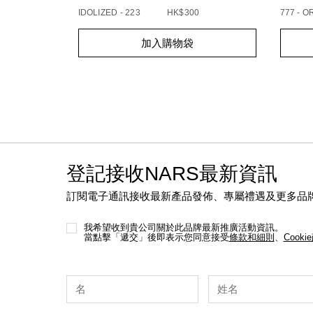
IDOLIZED - 223
HK$300
777 - 
Add
Product
Add
Produc
加入購物袋
to
Actions
to
Action
cart
cart
options
option
登記接收NARS最新資訊
訂閱電子通訊接收最新產品發佈、專屬禮遇及更多品
我希望收到貴公司關於此品牌最新推廣活動資訊。
當點擊「遞交」後即表示您同意接受
條款和細則
、
Cooki