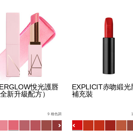
TERGLOW悅光護唇
EXPLICIT赤吻緞
全新升級配方）
補充裝
%B0%B4%E5%87%9D%E5%94%87%E8%86%8F/019425113372
s
afterglow%E6%82%85%E5%85%89%E8%AD%B7%E5%94%
Details
/zh/explicit%E8%B5%A
Item
No.
9 種色調
0_hk.html
1154732_hk
0194251145549_hk
ions
Variations
查看
更多