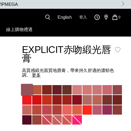
English
登入
QUANT
0
OF
ITEMS
線上購物禮遇
IN
CART
IS
EXPLICIT赤吻緞光唇
膏
高質感緞光面質地唇膏，帶來持久舒適的濃郁色
調。
更多
Variations