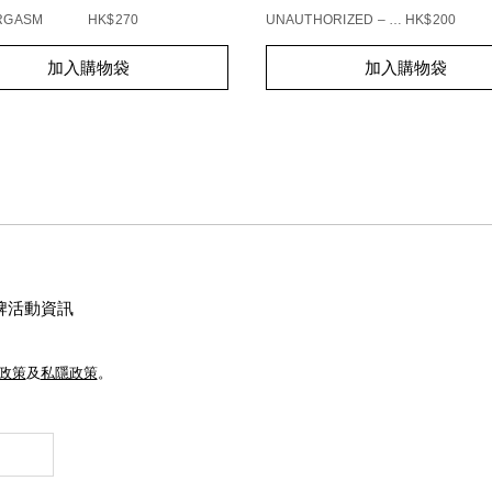
ORGASM
HK$270
UNAUTHORIZED – 863
HK$200
t
Add
Product
加入購物袋
加入購物袋
s
to
Actions
cart
s
options
牌活動資訊
e政策
及
私隱政策
。