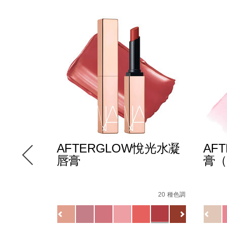
AFTERGLOW悅光水凝
AF
唇膏
膏（
cision-
Details
/zh/afterglow%E6%82%85%E5%85%89%E6
Item
Detail
/zh/
Item
6 種色調
%BC%E5%BD%B1%E7%AD%86/0194251147000_hk.html
No.
No.
20 種色調
0607845090748_hk.html
82%85%E5%85%89%E5%94%87%E5%BD%A9/19425115927
0194251133720_hk
19425
Variations
Variat
查看
更多