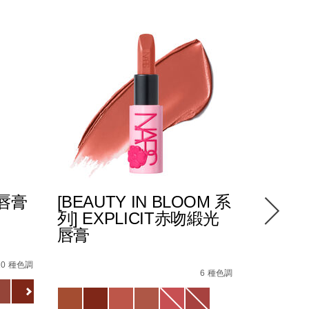
光唇膏
[BEAUTY IN BLOOM 系
POWE
列] EXPLICIT赤吻緞光
緻唇膏
唇膏
0_hk.html
87%E8%86%8F%EF%BC%88%E5%85%A8%E6%96%B0%E5%8
4%E5%90%BB%E7%B7%9E%E5%85%89%E5%94%87%E8%86%
Details
/zh/pow
Item
Details
/zh/%5Bbeauty-
Item
No.
10 種色調
in-
No.
6 種色調
01942511
Variations
bloom-
194251146218_hk
Variations
%E7%B3%BB%E5%88%97%5D-
explicit%E8%B5%A4%E5%90%BB%E7%B7%9E%E