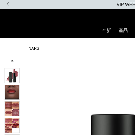
Skip
to
main
content
全新
產品
Details
/zh/explicit%E8%B5%A4%E5%90%BB%E7%B7%9E%E5%85%89%E
Item
Image
No.
NARS
194251156378_hk