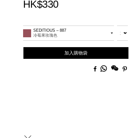
HK$330
Promotions
Add
Product
to
Actions
數量
差別
SEDITIOUS – 887
cart
冷莓果玫瑰色
options
加入購物袋
分
Facebook
Pinte
享
到
Whatsapp