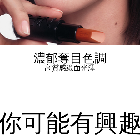
濃郁奪目色調
高質感緞面光澤
你可能有興