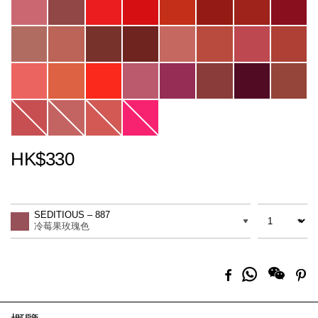
HK$330
Promotions
Add
Product
to
Actions
數量
差別
cart
SEDITIOUS – 887
options
冷莓果玫瑰色
分
Facebook
Pi
享
到
Whatsapp