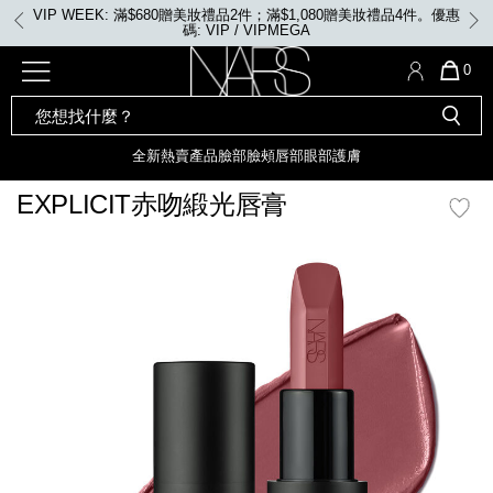
Skip
VIP WEEK: 滿$680贈美妝禮品2件；滿$1,080贈美妝禮品4件。優惠
to
碼: VIP / VIPMEGA
main
content
全新
產品
熱賣產品
選單"
QUA
0
OF
SEARCH
Nars
ITE
彩妝組合及禮品
全新
粉底
LIGHT REFLECTING™ 原生光
CATALOG
IN
亮肌卸妝油
CAR
全新
熱賣產品
臉部
臉頰
唇部
眼部
護膚
遮瑕膏
IS
化妝掃及工具
全新色調
LIGHT REFLECTING™ 原
EXPLICIT赤吻緞光唇膏
胭脂
生光幻彩蜜粉餅
臉部
mage
唇膏
全新
INSATIABLE炫彩緞光胭脂液
定妝蜜粉
臉頰
全新色調
AFTERGLOW 悅光唇彩​
瀏覽全部
全新
LIGHT REFLECTING™ 原生光
唇部
亮肌系列
線上購物禮遇
眼部
電子禮品卡
護膚