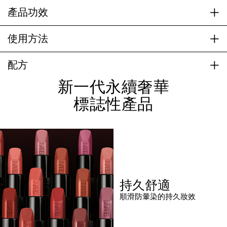
產品功效
使用方法
配方
新一代永續奢華
標誌性產品
持久舒適
順滑防暈染的持久妝效