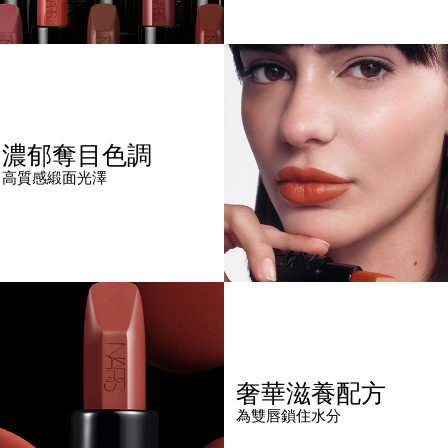
濃郁奪目色調
高質感緞面光澤
奢華滋養配方
為雙唇鎖住水分