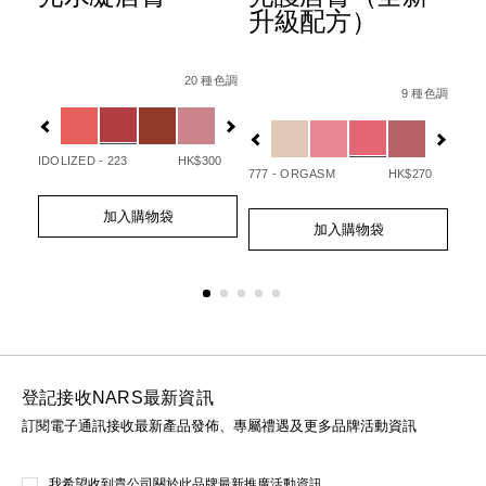
升級配方）
Details
Item
/zh/afterglow%E6%82%85%E5%85%89%E
Det
Ite
Details
Item
/zh/afterglo
No.
No.
20 種色調
/194251146249_hk.html
No.
 種色調
9 種色調
0194251133720_hk
01
Variations
Var
194251154732_hk
Variations
IDOLIZED - 223
HK$300
UNA
50
777 - ORGASM
HK$270
Add
Product
Ad
Pro
Add
Product
to
Actions
to
Act
加入購物袋
to
Actions
cart
cart
加入購物袋
cart
options
opt
options
登記接收NARS最新資訊
訂閱電子通訊接收最新產品發佈、專屬禮遇及更多品牌活動資訊
我希望收到貴公司關於此品牌最新推廣活動資訊。