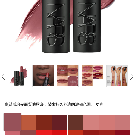
線上虛擬試妝
官網限定​
瀏覽全部
熱賣產品
全新
LIGHT REFLECTING™ 原生光
Details
/zh/explicit%E8%B5%A4%E5%90%BB%E7%B7%9E%E5%85%89%E5%94%8
Item
亮肌卸妝油
No.
高質感緞光面質地唇膏，帶來持久舒適的濃郁色調。
更多
194251156378_hk
Variations