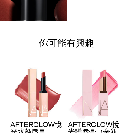
你可能有興趣
E
AFTERGLOW悅
AFTERGLOW悅
E
升
光水凝唇膏
光護唇膏（全新
光