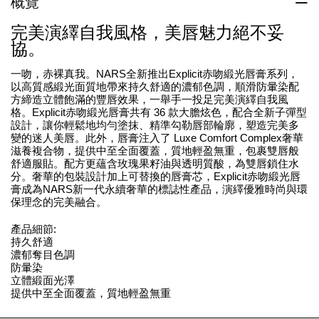
概覽
完美演繹自我風格，美唇魅力絕不妥
協。
一吻，赤裸真我。NARS全新推出Explicit赤吻緞光唇膏系列，
以高質感緞光面質地帶來持久舒適的濃郁色調，順滑防暈染配
方締造立體飽滿的豐唇效果，一舉手一投足完美演繹自我風
格。Explicit赤吻緞光唇膏共有 36 款大膽炫色，配合全新子彈型
設計，讓你輕鬆地均勻塗抹、精準勾勒唇部輪廓，塑造完美多
變的迷人美唇。此外，唇膏注入了 Luxe Comfort Complex奢華
滋養複合物，提供中至全面覆蓋，質地輕盈無重，包裹雙唇般
舒適服貼。配方更蘊含玫瑰果籽油與透明質酸，為雙唇鎖住水
分。奢華的包裝設計加上可替換的唇膏芯，Explicit赤吻緞光唇
膏成為NARS新一代永續奢華的標誌性產品，演繹優雅時尚與環
保理念的完美融合。
產品細節:
持久舒適
濃郁奪目色調
防暈染
立體緞面光澤
提供中至全面覆蓋，質地輕盈無重