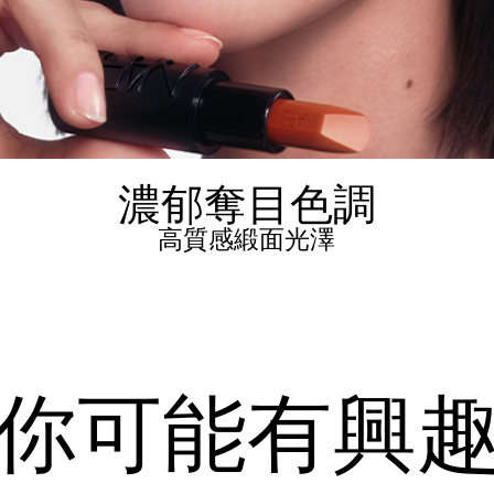
濃郁奪目色調
高質感緞面光澤
你可能有興