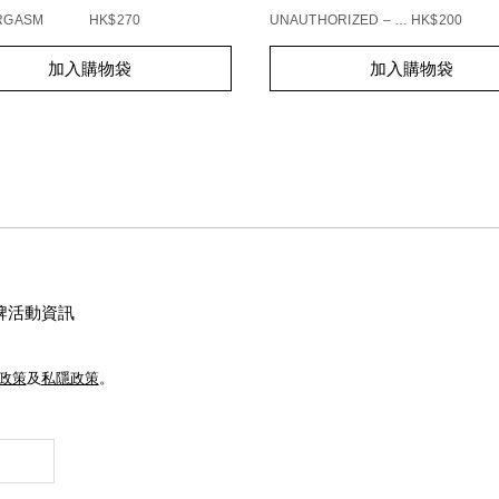
ORGASM
HK$270
UNAUTHORIZED – 863
HK$200
t
Add
Product
加入購物袋
加入購物袋
s
to
Actions
cart
s
options
牌活動資訊
e政策
及
私隱政策
。