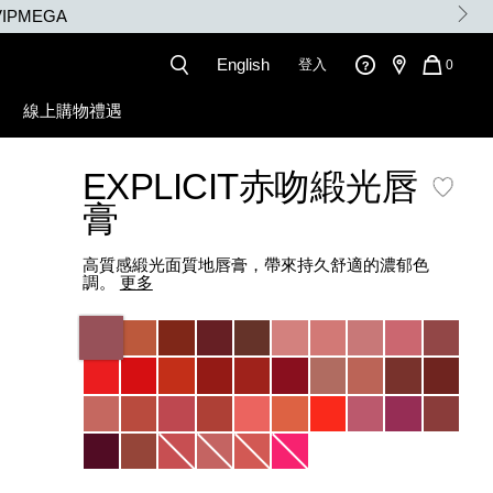
English
登入
QUANT
0
OF
ITEMS
線上購物禮遇
IN
CART
IS
EXPLICIT赤吻緞光唇
膏
高質感緞光面質地唇膏，帶來持久舒適的濃郁色
調。
更多
Variations