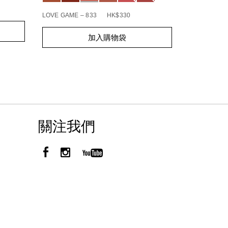
BOHEMIAN R
LOVE GAME – 833
HK$330
Add
Product
Add
Product
to
Actions
加入購物袋
to
Actions
cart
cart
options
options
關注我們