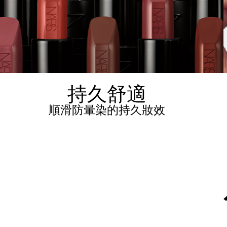
持久舒適
順滑防暈染的持久妝效