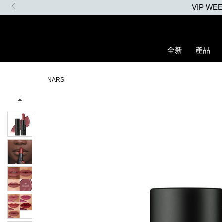
Skip
to
main
content
全新
產品
Details
/zh/explicit%E8%B5%A4%E5%90%BB%E7%B7%9E%E5%85%89%E
Item
Image
No.
NARS
194251156378_hk