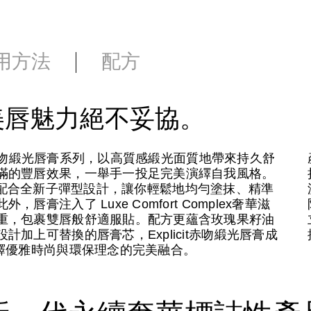
用方法
配方
美唇魅力絕不妥協。
it赤吻緞光唇膏系列，以高質感緞光面質地帶來持久舒
滿的豐唇效果，一舉手一投足完美演繹自我風格。
膽炫色，配合全新子彈型設計，讓你輕鬆地均勻塗抹、精準
注入了 Luxe Comfort Complex奢華滋
重，包裹雙唇般舒適服貼。配方更蘊含玫瑰果籽油
加上可替換的唇膏芯，Explicit赤吻緞光唇膏成
繹優雅時尚與環保理念的完美融合。