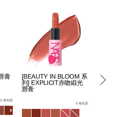
光唇膏
[BEAUTY IN BLOOM 系
POWE
列] EXPLICIT赤吻緞光
緻唇膏
唇膏
0_hk.html
87%E8%86%8F%EF%BC%88%E5%85%A8%E6%96%B0%E5%8
4%E5%90%BB%E7%B7%9E%E5%85%89%E5%94%87%E8%86%
Details
/zh/pow
Item
Details
/zh/%5Bbeauty-
Item
No.
10 種色調
in-
No.
6 種色調
01942511
Variations
bloom-
194251146218_hk
Variations
%E7%B3%BB%E5%88%97%5D-
explicit%E8%B5%A4%E5%90%BB%E7%B7%9E%E