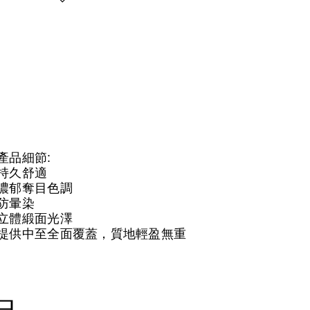
產品細節:
持久舒適
濃郁奪目色調
防暈染
立體緞面光澤
提供中至全面覆蓋，質地輕盈無重