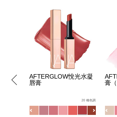
E多效彩
AFTERGLOW悅光水凝
AF
唇膏
膏（
-
Details
/zh/afterglow%E6%82%85%E5%85%89%E6
Item
Detail
/zh/
Item
147000_hk.html
le/194251146249_hk.html
No.
No.
12 種色調
20 種色調
D%A9/194251159270_hk.html
0194251133720_hk
19425
Variations
Variat
查看
更多