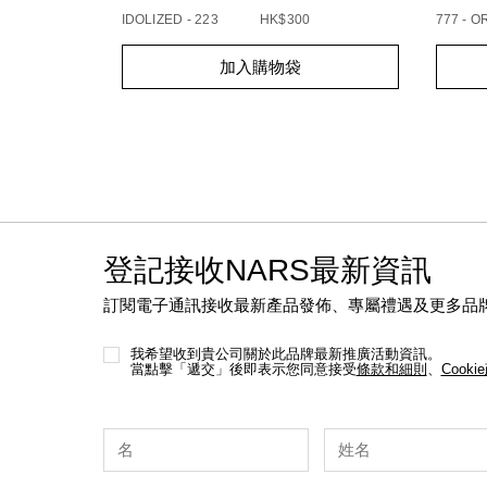
IDOLIZED - 223
HK$300
777 - 
Add
Product
Add
Produc
加入購物袋
to
Actions
to
Action
cart
cart
options
option
登記接收NARS最新資訊
訂閱電子通訊接收最新產品發佈、專屬禮遇及更多品
我希望收到貴公司關於此品牌最新推廣活動資訊。
當點擊「遞交」後即表示您同意接受
條款和細則
、
Cooki