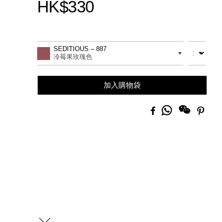
HK$330
Promotions
Add
Product
to
Actions
數量
差別
SEDITIOUS – 887
cart
冷莓果玫瑰色
options
加入購物袋
分
Facebook
Pinte
享
到
Whatsapp