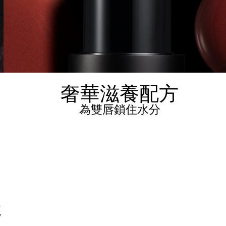
奢華滋養配方
為雙唇鎖住水分
趣