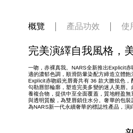
概覽
產品功效
使
完美演繹自我風格，
一吻，赤裸真我。NARS全新推出Explic
適的濃郁色調，順滑防暈染配方締造立體飽
Explicit赤吻緞光唇膏共有 36 款大
勾勒唇部輪廓，塑造完美多變的迷人美唇。此外，唇膏
養複合物，提供中至全面覆蓋，質地輕盈無
與透明質酸，為雙唇鎖住水分。奢華的包裝設計
為NARS新一代永續奢華的標誌性產品，演