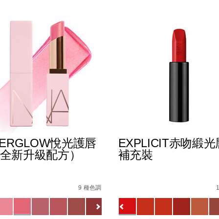
TERGLOW悅光護唇
EXPLICIT赤吻緞
全新升級配方）
補充裝
%B0%B4%E5%87%9D%E5%94%87%E8%86%8F/019425113372
s
afterglow%E6%82%85%E5%85%89%E8%AD%B7%E5%94%
Details
/zh/explicit%E8%B5%A
Item
No.
9 種色調
1154732_hk
0194251145549_hk
ions
Variations
查看
更多