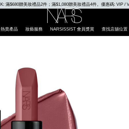
VIP WEEK: 任何購物即享2X積分、滿$2,000更享3X積分
Nars
熱賣產品
妝藝服務
NARSISSIST 會員獎賞
查找店舖位置
5%94%87%E8%86%8F/194251156378_hk.html