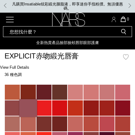
Skip
凡購買Insatiable炫彩緞光胭脂液，即享迷你手指粉撲。無須優惠
to
碼。
main
content
全新
產品
熱賣產品
選單"
QUA
0
OF
SEARCH
Nars
ITE
彩妝組合及禮品
全新
粉底
LIGHT REFLECTING™ 原生光
CATALOG
IN
亮肌卸妝油
CAR
全新
熱賣產品
臉部
臉頰
唇部
眼部
護膚
遮瑕膏
IS
化妝掃及工具
全新色調
LIGHT REFLECTING™ 原
EXPLICIT赤吻緞光唇膏
胭脂
生光幻彩蜜粉餅
臉部
Details
/zh/explicit%E8%B5%A4%E5%90%BB%E7%B7%9E%E5%85%89%E5%94%8
Item
View Full Details
唇膏
全新
INSATIABLE炫彩緞光胭脂液
No.
36 種色調
194251156378_hk
定妝蜜粉
臉頰
全新色調
AFTERGLOW 悅光唇彩​
Variations
瀏覽全部
全新
LIGHT REFLECTING™ 原生光
唇部
亮肌系列
線上購物禮遇
眼部
電子禮品卡
護膚