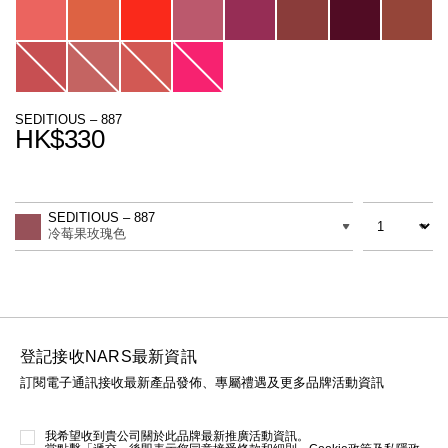
線上虛擬試妝
官網限定​
瀏覽全部
熱賣產品
SEDITIOUS – 887
HK$330
Promotions
Add
Product
to
Actions
數量
差別
cart
SEDITIOUS – 887
options
冷莓果玫瑰色
全新
LIGHT REFLECTING™ 原生光
亮肌卸妝油
登記接收NARS最新資訊
訂閱電子通訊接收最新產品發佈、專屬禮遇及更多品牌活動資訊
我希望收到貴公司關於此品牌最新推廣活動資訊。