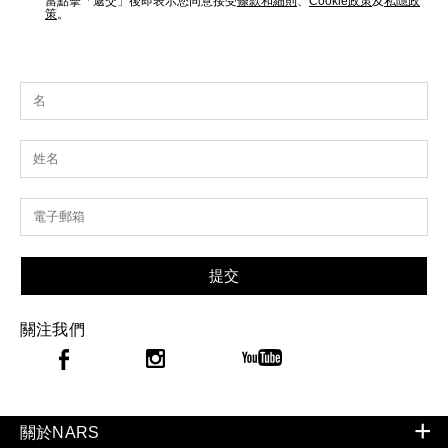
當點擊「遞交」後即表示您同意接受
條款和細則
、
Cookie政策
及
私隱政
策
。
提交
關注我們
關於NARS