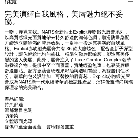
概覽
完美演繹自我風格，美唇魅力絕不妥
協。
一吻，赤裸真我。NARS全新推出Explicit赤吻緞光唇膏系列，
以高質感緞光面質地帶來持久舒適的濃郁色調，順滑防暈染配
方締造立體飽滿的豐唇效果，一舉手一投足完美演繹自我風
格。Explicit赤吻緞光唇膏共有 36 款大膽炫色，配合全新子彈型
設計，讓你輕鬆地均勻塗抹、精準勾勒唇部輪廓，塑造完美多
變的迷人美唇。此外，唇膏注入了 Luxe Comfort Complex奢華
滋養複合物，提供中至全面覆蓋，質地輕盈無重，包裹雙唇般
舒適服貼。配方更蘊含玫瑰果籽油與透明質酸，為雙唇鎖住水
分。奢華的包裝設計加上可替換的唇膏芯，Explicit赤吻緞光唇
膏成為NARS新一代永續奢華的標誌性產品，演繹優雅時尚與環
保理念的完美融合。
產品細節:
持久舒適
濃郁奪目色調
防暈染
立體緞面光澤
提供中至全面覆蓋，質地輕盈無重