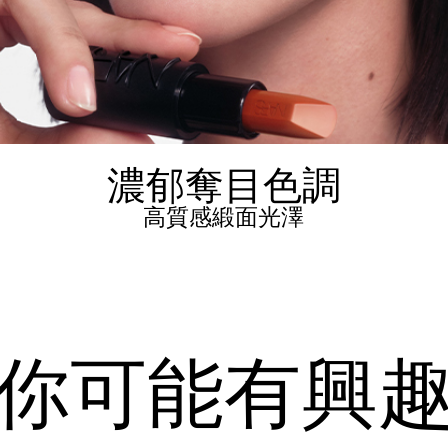
濃郁奪目色調
高質感緞面光澤
你可能有興