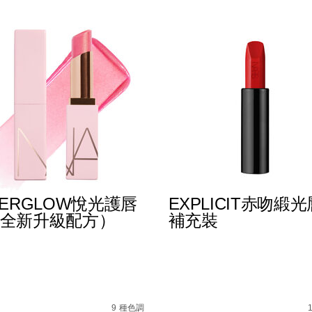
TERGLOW悅光護唇
EXPLICIT赤吻緞
全新升級配方）
補充裝
%B0%B4%E5%87%9D%E5%94%87%E8%86%8F/019425113372
s
afterglow%E6%82%85%E5%85%89%E8%AD%B7%E5%94%
Details
/zh/explicit%E8%B5%A
Item
No.
9 種色調