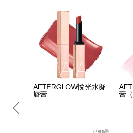
E多效彩
AFTERGLOW悅光水凝
AF
唇膏
膏（
-
147000_hk.html
le/194251146249_hk.html
12 種色調
D%A9/194251159270_hk.html
Details
/zh/afterglow%E6%82%85%E5%85%89%E6
Item
Detail
/zh/
Item
No.
No.
20 種色調