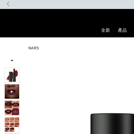
Skip
to
main
content
全新
產品
Details
/zh/explicit%E8%B5%A4%E5%90%BB%E7%B7%9E%E5%85%89%E
Item
Image
No.
NARS
194251156385_hk