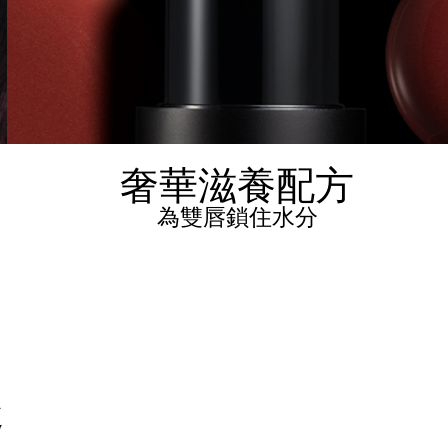
奢華滋養配方
為雙唇鎖住水分
趣