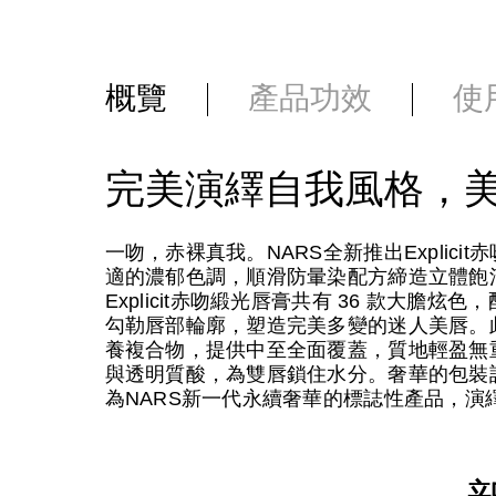
概覽
產品功效
使
完美演繹自我風格，
一吻，赤裸真我。NARS全新推出Explic
適的濃郁色調，順滑防暈染配方締造立體飽
Explicit赤吻緞光唇膏共有 36 款大
勾勒唇部輪廓，塑造完美多變的迷人美唇。此外，唇膏
養複合物，提供中至全面覆蓋，質地輕盈無
與透明質酸，為雙唇鎖住水分。奢華的包裝設計
為NARS新一代永續奢華的標誌性產品，演