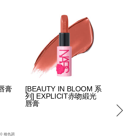
光唇膏
[BEAUTY IN BLOOM 系
POWE
列] EXPLICIT赤吻緞光
緻唇膏
唇膏
0_hk.html
87%E8%86%8F%EF%BC%88%E5%85%A8%E6%96%B0%E5%8
4%E5%90%BB%E7%B7%9E%E5%85%89%E5%94%87%E8%86%
Details
/zh/pow
Item
Details
/zh/%5Bbeauty-
Item
No.
10 種色調