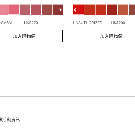
1154732_hk
0194251145549_hk
ions
Variations
查看
更多
ORGASM
HK$270
UNAUTHORIZED – 863
HK$200
t
Add
Product
加入購物袋
加入購物袋
s
to
Actions
cart
s
options
牌活動資訊