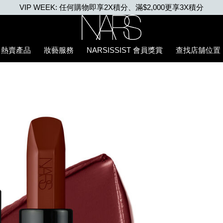
首張訂單滿500元 即享85折優惠。 優惠碼: MYFIRSTNARS
Nars
熱賣產品
妝藝服務
NARSISSIST 會員獎賞
查找店舖位置
5%94%87%E8%86%8F/194251156385_hk.html