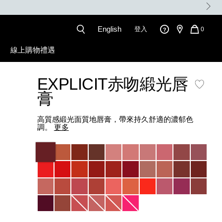
English
登入
QUANT
0
OF
ITEMS
線上購物禮遇
IN
CART
IS
EXPLICIT赤吻緞光唇
膏
高質感緞光面質地唇膏，帶來持久舒適的濃郁色
調。
更多
Variations