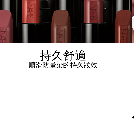
持久舒適
順滑防暈染的持久妝效