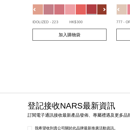
0194251133720_hk
19425
Variations
Variat
查看
更多
IDOLIZED - 223
HK$300
777 - 
Add
Product
Add
Produc
加入購物袋
to
Actions
to
Action
cart
cart
options
option
登記接收NARS最新資訊
訂閱電子通訊接收最新產品發佈、專屬禮遇及更多品
我希望收到貴公司關於此品牌最新推廣活動資訊。