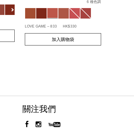
in-
No.
6 種色調
01942511
Variations
bloom-
194251146218_hk
Variations
%E7%B3%BB%E5%88%97%5D-
explicit%E8%B5%A4%E5%90%BB%E7%B7%9E%E
BOHEMIAN R
LOVE GAME – 833
HK$330
Add
Product
Add
Product
to
Actions
加入購物袋
to
Actions
cart
cart
options
options
關注我們