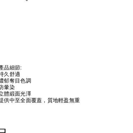
產品細節:
持久舒適
濃郁奪目色調
防暈染
立體緞面光澤
提供中至全面覆蓋，質地輕盈無重