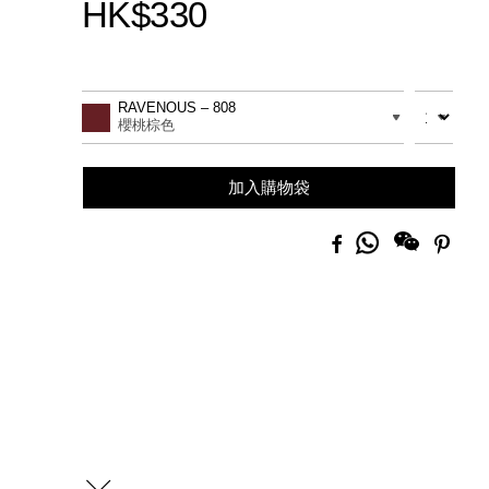
HK$330
Promotions
Add
Product
to
Actions
數量
差別
RAVENOUS – 808
cart
櫻桃棕色
options
加入購物袋
分
Facebook
Pinte
享
到
Whatsapp