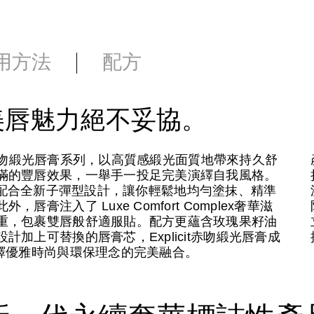
用方法
配方
美唇魅力絕不妥協。
it赤吻緞光唇膏系列，以高質感緞光面質地帶來持久舒
滿的豐唇效果，一舉手一投足完美演繹自我風格。
膽炫色，配合全新子彈型設計，讓你輕鬆地均勻塗抹、精準
注入了 Luxe Comfort Complex奢華滋
重，包裹雙唇般舒適服貼。配方更蘊含玫瑰果籽油
加上可替換的唇膏芯，Explicit赤吻緞光唇膏成
繹優雅時尚與環保理念的完美融合。